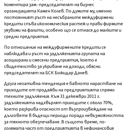
коментира зам.-председателят на бизнес
организацията Камен Колев. По думите му, именно
постоянният ръст на несъбраните междуфирмени
кредити спъва икономическия растеж и прави фирмите
уязвими на фалити, особено що се отнася до малките и
средни предприятия.
По отношение на междуфирмените кредити се
наблюдава и ръст на задълженията групата на
асоциирани и смесени предприятия, което е
свидетелство за укриване на доходи, обясни
председателят на БСК Божидар Данев.
Друга негативна тенденция е бавното нарастване на
приходите от продажби на предприятията спрямо
техните задължения. Към 31 декември 2011 г.
задълженията надхвърлят приходите с около 70%,
което разкрива опасност от възпроизвеждане на
дълговете в бъдещи периоди поради невъзможността
за тяхното обезпечаване. В същото време, по-
голямата част от предприятията в нефинансовия