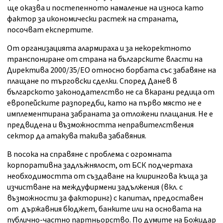
ще оказва и постепенното намаление на износа като
фактор за икономически растеж на страната,
посочват експертите.
От организацията алармираха и за некоректното
транспониране от страна на българските власти на
Директива 2000/35/ЕО относно борбата със забавяне на
плащане по търговски сделки. Според Данев в
българското законодателство не са вкарани редица от
европейските разпоредби, като на първо място не е
имплементирана забраната за отложени плащания. Не е
предвидена и възможността неправителствения
сектор да атакува такива забавяния.
В посока на справяне с проблема с огромната
корпоративна задлъжнялост, от БСК подчертаха
необходимостта от създаване на клирингова къща за
изчистване на междуфирмени задължения (вкл. с
възможности за факторинг) с капитал, предоставен
от държавния бюджет, банките или на основата на
публично-частно партньорство. По думите на Божидар