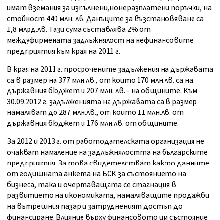
имат вземания за изпълнени,нонеразплатени поръчки, на
стойност 440 млн. лв. Данъците за възстановяване са
1,8 млрд.лв. Тази сума съставлява 2% от
междуфирмената задлъжнялост на нефинансовите
предприятия към края на 2011 г.
В края на 2011 г. просрочените задължения на държавата
са в размер на 377 млн.лв., от които 170 млн.лв. са на
държавния бюджет и 207 млн. лв. - на общините. Към
30.09.2012 г. задълженията на държавата са в размер
намаляват до 287 млн.лв., от които 11 млн.лв. от
държавния бюджет и 176 млн.лв. от общините.
За 2012 и 2013 г. от работодателската организация не
очакват намаление на задлъжнялостта на българските
предприятия. За това свидетелстват както данните
от годишната анкета на БСК за състоянието на
бизнеса, така и очертаващата се стагнация в
развитието на икономиката, намаляващите продажби
на вътрешния пазар и затрудненият достъп до
финансиране. Влияние върху финансовото им състояние