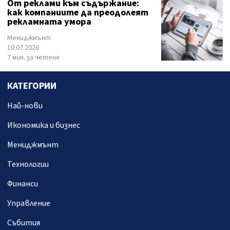
От реклами към съдържание:
как компаниите да преодолеят
рекламната умора
Мениджмънт
10.07.2026
7 мин. за четене
КАТЕГОРИИ
Най-нови
Икономика и бизнес
Мениджмънт
Технологии
Финанси
Управление
Събития