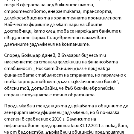
тези в сферата на недвижимите имоти,
строителството, енергетиката, транспорта,
далекосъобщенията и хранителната промишленост.
Най-често фирмите дължат пари на своите
доставчици, като след това се нареждат банките и
свързаните фирми. Същевременно намаляват
данъчните задължения на компаниите.
Според Божидар Данев, в България бизнесът и
населението са станали заложници на финансовата
стабилност. „Ниският външен дълг е признак за
финансовата стабилност на страната, но паралелно с
това корпоративният дълг е изключително висок”,
обясни той, допълвайки, че във всички европейски
страни ситуацията е точно обратната.
Продължава и тенденцията държавата и общините да
генерират междуфирмени задължения, но в по-малка
степен в сравнение с 2010 г. Балансите на
нефинансовите предприятия към 31.12.2011 г. показват,
че от ведомства, държавни и общински предприятия