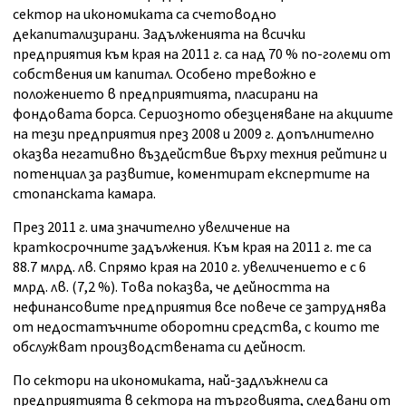
сектор на икономиката са счетоводно
декапитализирани. Задълженията на всички
предприятия към края на 2011 г. са над 70 % по-големи от
собствения им капитал. Особено тревожно е
положението в предприятията, пласирани на
фондовата борса. Сериозното обезценяване на акциите
на тези предприятия през 2008 и 2009 г. допълнително
оказва негативно въздействие върху техния рейтинг и
потенциал за развитие, коментират експертите на
стопанската камара.
През 2011 г. има значително увеличение на
краткосрочните задължения. Към края на 2011 г. те са
88.7 млрд. лв. Спрямо края на 2010 г. увеличението е с 6
млрд. лв. (7,2 %). Това показва, че дейността на
нефинансовите предприятия все повече се затруднява
от недостатъчните оборотни средства, с които те
обслужват производствената си дейност.
По сектори на икономиката, най-задлъжнели са
предприятията в сектора на търговията, следвани от