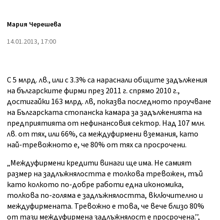
Мария Черешева
14.01.2013, 17:00
С 5 млрд. лв., или с 3.3% са нараснали общите задължения
на българските фирми през 2011 г. спрямо 2010 г.,
достигайки 163 млрд. лв, показва последното проучване
на Българската стопанска камара за задълженията на
предприятията от нефинансовия сектор. Над 107 млн.
лв. от тях, или 66%, са междуфирмени вземания, като
най-тревожното е, че 80% от тях са просрочени.
„Междуфирмени кредити винаги ще има. Не самият
размер на задлъжнялостта е толкова тревожен, тъй
като колкото по-добре работи една икономика,
толкова по-голяма е задлъжнялостта, включително и
междуфирмената. Тревожно е това, че вече близо 80%
от тази междуфирмена задлъжнялост е просрочена.’’,