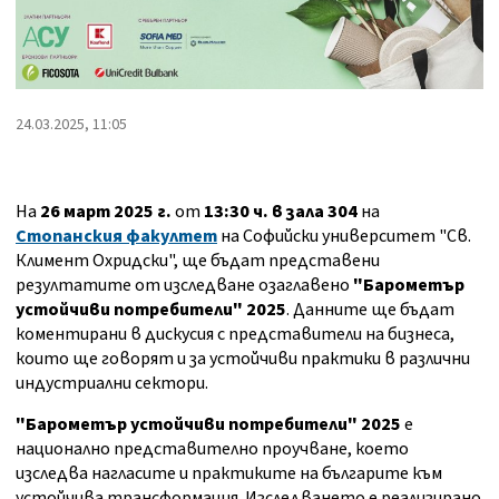
24.03.2025, 11:05
На
26 март 2025 г.
от
13:30 ч.
в зала 304
на
Стопанския факултет
на Софийски университет "Св.
Климент Охридски", ще бъдат представени
резултатите от изследване озаглавено
"Барометър
устойчиви потребители" 2025
. Данните ще бъдат
коментирани в дискусия с представители на бизнеса,
които ще говорят и за устойчиви практики в различни
индустриални сектори.
"Барометър устойчиви потребители" 2025
е
национално представително проучване, което
изследва нагласите и практиките на българите към
устойчива трансформация. Изследването е реализирано