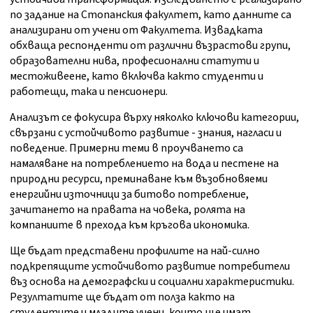
по задание на Стопанския факултет, като данните са
анализирани от учени от Факултета. Извадката
обхваща респонденти от различни възрастови групи,
образователни нива, професионални статути и
местоживеене, като включва както студенти и
работещи, така и пенсионери.
Анализът се фокусира върху няколко ключови категории,
свързани с устойчивото развитие - знания, нагласи и
поведение. Примерни теми в проучването са
намаляване на потреблението на вода и пестене на
природни ресурси, преминаване към възобновяеми
енергийни източници за битово потребление,
зачитането на правата на човека, ролята на
компаниите в прехода към кръгова икономика.
Ще бъдат представени профилите на най-силно
подкрепящите устойчивото развитие потребители
въз основа на демографски и социални характеристики.
Резултатите ще бъдат от полза както на
студентите и младите учени, които ще имат