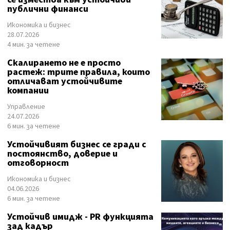
публични финанси
Икономика и бизнес
28.07.2026
4 мин. за четене
Скалирането не е просто
растеж: трите правила, които
отличават устойчивите
компании
Управление
24.07.2026
6 мин. за четене
Устойчивият бизнес се гради с
постоянство, доверие и
отговорност
Икономика и бизнес
04.06.2026
6 мин. за четене
Устойчив имидж - PR функцията
зад кадър