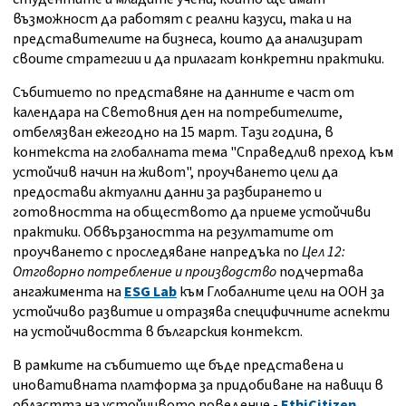
възможност да работят с реални казуси, така и на
представителите на бизнеса, които да анализират
своите стратегии и да прилагат конкретни практики.
Събитието по представяне на данните е част от
календара на Световния ден на потребителите,
отбелязван ежегодно на 15 март. Тази година, в
контекста на глобалната тема "Справедлив преход към
устойчив начин на живот", проучването цели да
предостави актуални данни за разбирането и
готовността на обществото да приеме устойчиви
практики. Обвързаността на резултатите от
проучването с проследяване напредъка по
Цел 12:
Отговорно потребление и производство
подчертава
ангажимента на
ESG Lab
към Глобалните цели на ООН за
устойчиво развитие и отразява специфичните аспекти
на устойчивостта в българския контекст.
В рамките на събитието ще бъде представена и
иновативната платформа за придобиване на навици в
областта на устойчивото поведение -
EthiCitizen
.