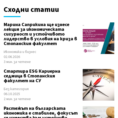
Сходни статии
Марина Саприкина ще изнесе
лекция за икономическата
сигурност и устойчивото
лидерство в условия на криза в
Стопанския факултет
Икономика и бизнес
02.06.2026
3 мин. за четене
Стартира ESG Кариерна
седмица в Стопанския
факултет на СУ
Без категория
06.10.2025
2 мин. за четене
Растежът на българската
икономика е стабилен, фокусът
се измества към устойчиви