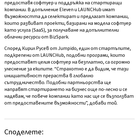
предоставя софтуер и поддръжка на стартиращи
компании. В допълнение Eleven и LAUNCHub имат
възможността да селектират и предлагат компании,
които развиват проекти, базирани на модела софтуер
като услуга (SaaS), за получаване на допълнителни
облачни ресурси от BizSpark.
Според Кирил Русев от Jumpido, един от стартъпите,
подкрепени от LAUNCHub, подобни програми, които
предоставят целия софтуер на безплатно, са огромно
улеснение за екипите. “Страхотно е да видим, че тази
инициативност прераства в глобално
сътрудничество. Подобни партньорства ще
направят стартирането на бизнес още по-лесно и се
надявам, че повече компании като нас ще се възползват
от предоставените възможности”, добави той.
Споделете: