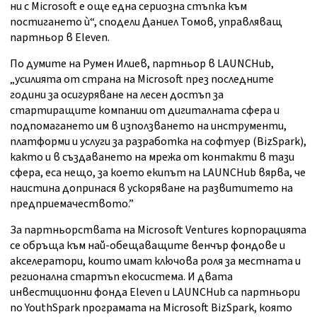
ни с Microsoft е още една сериозна стъпка към
постигането ѝ“, сподели Даниел Томов, управляващ
партньор в Eleven.
По думите на Румен Илиев, партньор в LAUNCHub,
„усилията от страна на Microsoft през последните
години за осигуряване на лесен достъп за
стартиращите компании от дигиталната сфера и
подпомагането им в използването на инструменти,
платформи и услуги за разработка на софтуер (BizSpark),
както и в създаването на мрежа от контакти в тази
сфера, еса нещо, за което екипът на LAUNCHub вярва, че
наистина допринася в ускоряване на развититето на
предприемачеството.”
За партньорствата на Microsoft Ventures корпорацията
се обръща към най-обещаващите венчър фондове и
акселератори, които имат ключова роля за местната и
регионална стартъп екосистема. И двата
инвестиционни фонда Eleven и LAUNCHub са партньори
по YouthSpark програмата на Microsoft BizSpark, която