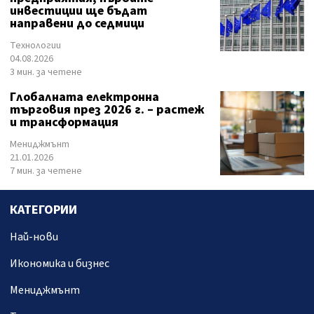
инвестиции ще бъдат
направени до седмици
Технологии
04.08.2026
3 мин. за четене
Глобалната електронна
търговия през 2026 г. – растеж
и трансформация
Мениджмънт
21.01.2026
7 мин. за четене
КАТЕГОРИИ
Най-нови
Икономика и бизнес
Мениджмънт