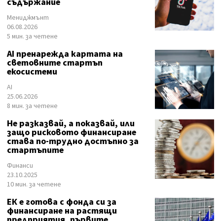
съдържание
Мениджмънт
06.08.2026
5 мин. за четене
AI пренарежда картата на
световните стартъп
екосистеми
AI
25.06.2026
8 мин. за четене
Не разказвай, а показвай, или
защо рисковото финансиране
става по-трудно достъпно за
стартъпите
Финанси
23.10.2025
10 мин. за четене
ЕК е готова с фонда си за
финансиране на растящи
предприятия, първите