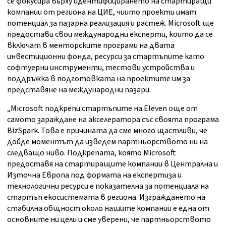
се фокусира върху идентифицирането на стартиращи
компании от региона на ЦИЕ, чиито проекти имат
потенциал за пазарна реализация и растеж. Microsoft ще
предостави свои международни експерти, които да се
включат в менторските програми на двата
инвестиционни фонда, ресурси за стартъпите като
софтуерни инструменти, тестови устройства и
поддръжка в подготовката на проектите им за
представяне на международни пазари.
„Microsoft подкрепи стартъпите на Eleven oще от
самото зараждане на акселератора със своята програма
BizSpark. Това е причината да сме много щастливи, че
дойде моментът да изведем партньорството ни на
следващо ниво. Подкрепата, която Microsoft
предоставя на стартиращите компании в Централна и
Източна Европа под формата на експертиза и
технологични ресурси е показателна за потенциала на
стартъп екосистемата в региона. Изграждането на
стабилна общност около нашите компании е една от
основните ни цели и сме уверени, че партньорството