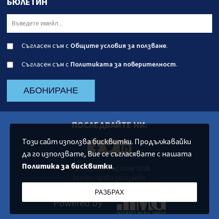
БЮЛЕТИН
Съгласен съм с
Общите условия за ползване
.
Съгласен съм с
Политиката за поверителност
.
АБОНИРАНЕ
ПОСЛЕДВАЙТЕ НИ:
Този сайт използва бисквитки. Продължавайки
да го използвате, Вие се съгласявате с нашата
Политика за бисквитки
.
© Enterprise Magazine 2026.
Всички права запазаени.
РАЗБРАХ
Powered by