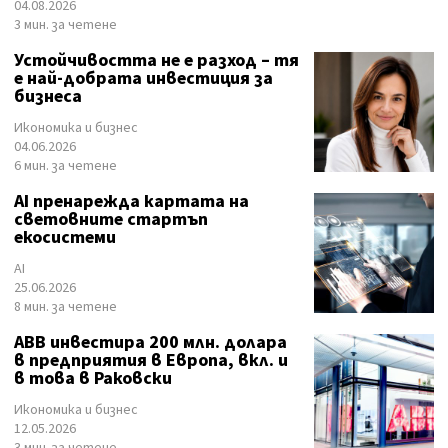
04.08.2026
3 мин. за четене
Устойчивостта не е разход – тя
е най-добрата инвестиция за
бизнеса
Икономика и бизнес
04.06.2026
6 мин. за четене
AI пренарежда картата на
световните стартъп
екосистеми
AI
25.06.2026
8 мин. за четене
ABB инвестира 200 млн. долара
в предприятия в Европа, вкл. и
в това в Раковски
Икономика и бизнес
12.05.2026