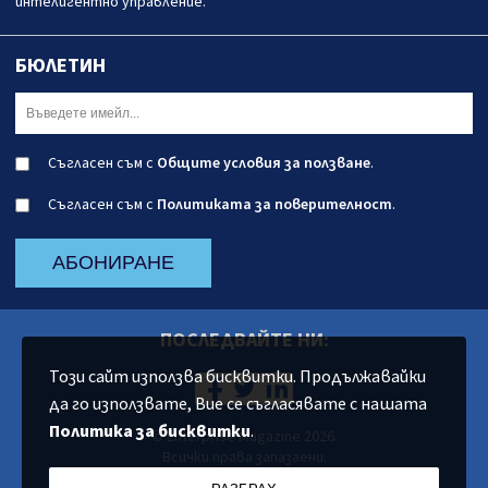
интелигентно управление.
БЮЛЕТИН
Съгласен съм с
Общите условия за ползване
.
Съгласен съм с
Политиката за поверителност
.
АБОНИРАНЕ
ПОСЛЕДВАЙТЕ НИ:
Този сайт използва бисквитки. Продължавайки
да го използвате, Вие се съгласявате с нашата
Политика за бисквитки
.
© Enterprise Magazine 2026.
Всички права запазаени.