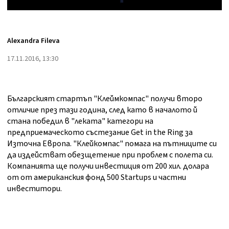
Alexandra Fileva
17.11.2016, 13:30
Българският стартъп "Клеймкомпас" получи второ
отличие през тази година, след като в началото й
стана победил в "леката" категори на
предприемаческото състезание Get in the Ring за
Източна Европа. "Клейкомпас" помага на пътниците си
да издействат обезщетение при проблем с полета си.
Компанията ще получи инвестиция от 200 хил. долара
от от американския фонд 500 Startups и частни
инвеститори.