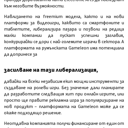
към неговите възможности.
Навлизането на freemium модела, както и на нови
платформи за видеоигри, каквито са смартфоните и
таблетите, либерализира пазара и позволи на редица
малки компании да пускат успешни заглавия,
конкурирайки се дори с най-големите играчи в сектора. А
платформата на румънската Gameleon има потенциала
да допринесе за
засилване на тази либерализация,
давайки на всеки независим екип мощни инструменти за
създаване на ролеви игри. Без значение дали планирате
да разработите следващия хит при онлайн игрите, или
просто ще правите рекламна игра за популяризиране на
нов продукт – платформата на Gameleon може да се
окаже подходящо решение.
Неотдавна компанията получи финансиране от един от