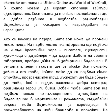
светове от типа на Ultima Online или World of WarCraft,
в които могат да играят стотици геймъри
едновременно. Системата за точки и постижения също
е добре развита и позволява разнообразни
възможности за класиране и награждаване на
играещите.
Ако се наложи на пазара, Gameleon може да промени
много неща. На първо място платформата ще позволи
на хиляди креативни хора – писатели, сценаристи,
художници и дизайнери – да дадат живот на своите
творения, превръщайки ги в завършени видеоигри. В
резултат, гейм пазарът ще се окаже все по-малко
зависим от това, който може да си позволи скъпо
струващ програмистки труд и успехът ще бъде сведен
до това, кой е създал наистина добра история,
оригинални герои или визия. Освен това Gameleon ще
позволи много по-пълноценното използване на
видеоигрите в маркетинга и рекламата, създавайки
редица нови възможности за игровизация в
представянето на нови брандове и продукти. На