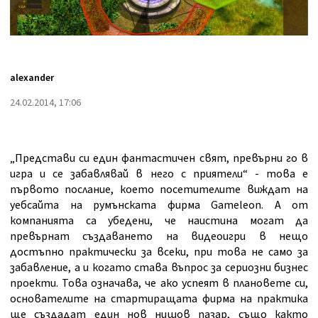
alexander
24.02.2014, 17:06
„Представи си един фантастичен свят, превърни го в
игра и се забавлявай в него с приятели“ - това е
първото послание, което посетителите виждат на
уебсайта на румънската фирма Gameleon. А от
компанията са убедени, че наистина могат да
превърнат създаването на видеоигри в нещо
достъпно практически за всеки, при това не само за
забавление, а и когато става въпрос за сериозни бизнес
проекти. Това означава, че ако успеят в плановете си,
основателите на стартиращата фирма на практика
ще създадат един нов нишов пазар, също както