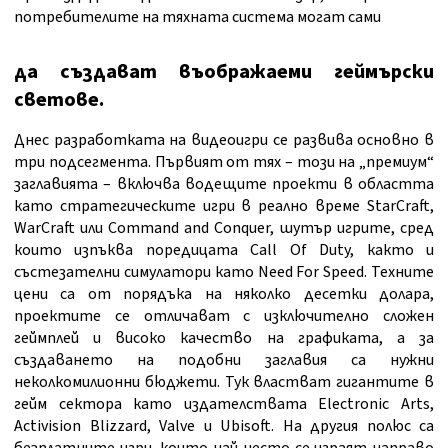
потребителите на тяхната система могат сами
да създават въображаеми геймърски
светове.
Днес разработката на видеоигри се развива основно в
три подсегмента. Първият от тях – този на „премиум“
заглавията – включва водещите проекти в областта
като стратегическите игри в реално време StarCraft,
WarCraft или Command and Conquer, шутър игрите, сред
които изпъква поредицата Call Of Duty, както и
състезателни симулатори като Need For Speed. Техните
цени са от порядъка на няколко десетки долара,
проектите се отличават с изключително сложен
геймплей и високо качество на графиката, а за
създаването на подобни заглавия са нужни
неколкомилионни бюджети. Тук властват гигантите в
гейм сектора като издателствата Electronic Arts,
Activision Blizzard, Valve и Ubisoft. На другия полюс са