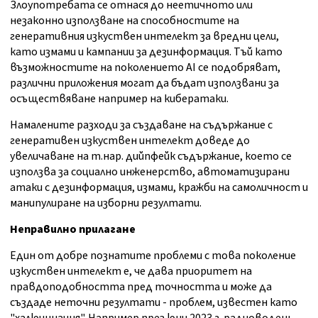
Злоупотребата се отнася до неетичното или
незаконно използване на способностите на
генеративния изкуствен интелект за вредни цели,
като измами и кампании за дезинформация. Тъй като
възможностите на поколението AI се подобряват,
различни приложения могат да бъдат използвани за
осъществяване например на кибератаки.
Намалените разходи за създаване на съдържание с
генеративен изкуствен интелект доведе до
увеличаване на т.нар. дийпфейк съдържание, което се
използва за социално инженерство, автоматизирани
атаки с дезинформация, измами, кражби на самоличност и
манипулиране на изборни резултати.
Неправилно прилагане
Един от добре познатите проблеми с това поколение
изкуствен интелект е, че дава приоритет на
правдоподобността пред точността и може да
създаде неточни резултати - проблем, известен като