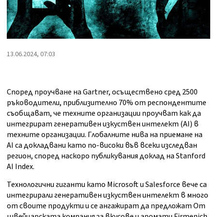
13.06.2024, 07:03
Според проучване на Gartner, осъществено сред 2500
ръководители, приблизително 70% от респондентите
съобщават, че техните организации проучват как да
интегрират генеративен изкуствен интелект (AI) в
техните организации. Глобалните нива на приемане на
AI са докладвани като по-високи във всеки изследван
регион, според наскоро публикувания доклад на Stanford
AI Index.
Технологични гиганти като Microsoft и Salesforce вече са
интегрирали генеративен изкуствен интелект в много
от своите продукти и се ангажират да предложат От
швейцарската компания за вкусове и аромати Firmenich