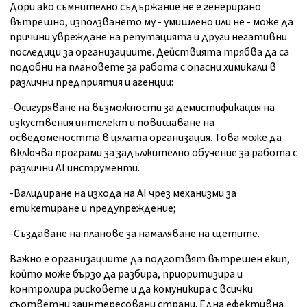
Дори ако съмнително съдържание не е генерирано
вътрешно, използването му - умишлено или не - може да
причини увреждане на репутацията и други негативни
последици за организациите. Действията трябва да са
подобни на плановете за работа с опасни химикали в
различни предприятия и агенции:
-Осигуряване на възможности за демистификация на
изкуствения интелект и повишаване на
осведомеността в цялата организация. Това може да
включва програми за задължително обучение за работа с
различни AI инструменти.
-Валидиране на изхода на AI чрез механизми за
етикетиране и предупреждение;
-Създаване на планове за намаляване на щетите.
Важно е организациите да подготвят вътрешен екип,
който може бързо да разбира, приоритизира и
контролира рисковете и да комуникира с всички
съответни заинтересовани страни. Една ефективна