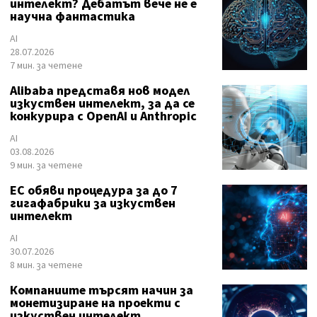
интелект? Дебатът вече не е
научна фантастика
AI
28.07.2026
7 мин. за четене
Alibaba представя нов модел
изкуствен интелект, за да се
конкурира с OpenAI и Anthropic
AI
03.08.2026
9 мин. за четене
ЕС обяви процедура за до 7
гигафабрики за изкуствен
интелект
AI
30.07.2026
8 мин. за четене
Компаниите търсят начин за
монетизиране на проекти с
изкуствен интелект