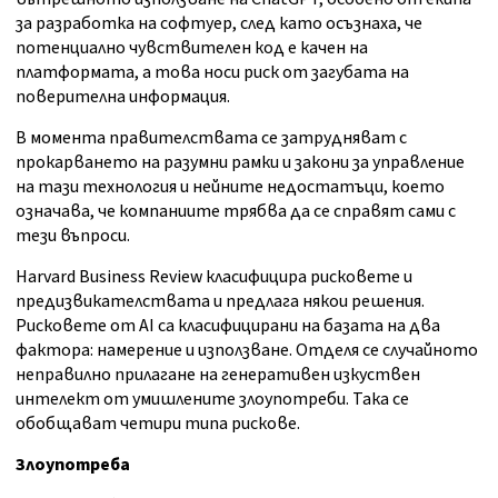
за разработка на софтуер, след като осъзнаха, че
потенциално чувствителен код е качен на
платформата, а това носи риск от загубата на
поверителна информация.
В момента правителствата се затрудняват с
прокарването на разумни рамки и закони за управление
на тази технология и нейните недостатъци, което
означава, че компаниите трябва да се справят сами с
тези въпроси.
Harvard Business Review класифицира рисковете и
предизвикателствата и предлага някои решения.
Рисковете от AI са класифицирани на базата на два
фактора: намерение и използване. Отделя се случайното
неправилно прилагане на генеративен изкуствен
интелект от умишлените злоупотреби. Така се
обобщават четири типа рискове.
Злоупотреба