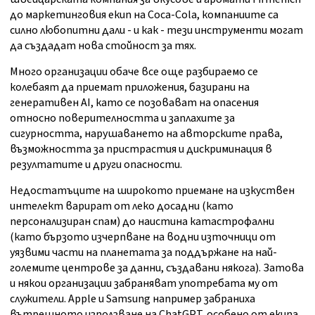
до маркетинговия екип на Coca-Cola, компаниите са
силно любопитни дали - и как - тези инструменти могат
да създадат нова стойност за тях.
Много организации обаче все още разбираемо се
колебаят да приемат приложения, базирани на
генеративен AI, като се позовават на опасения
относно поверителността и заплахите за
сигурността, нарушаването на авторските права,
възможността за пристрастия и дискриминация в
резултатите и други опасности.
Недостатъците на широкото приемане на изкуствен
интелект варират от леко досадни (като
персонализиран спам) до наистина катастрофални
(като бързото изчерпване на водни източници от
уязвими части на планетата за поддържане на най-
големите центрове за данни, създавани някога). Затова
и някои организации забраняват употребата му от
служители. Apple и Samsung например забраниха
вътрешното използване на ChatGPT, особено от екипа