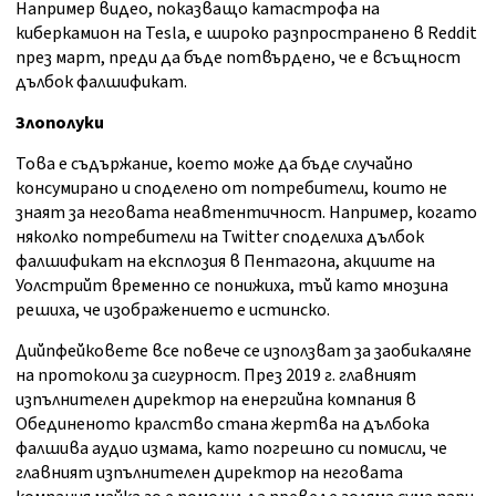
Например видео, показващо катастрофа на
киберкамион на Tesla, е широко разпространено в Reddit
през март, преди да бъде потвърдено, че е всъщност
дълбок фалшификат.
Злополуки
Това е съдържание, което може да бъде случайно
консумирано и споделено от потребители, които не
знаят за неговата неавтентичност. Например, когато
няколко потребители на Twitter споделиха дълбок
фалшификат на експлозия в Пентагона, акциите на
Уолстрийт временно се понижиха, тъй като мнозина
решиха, че изображението е истинско.
Дийпфейковете все повече се използват за заобикаляне
на протоколи за сигурност. През 2019 г. главният
изпълнителен директор на енергийна компания в
Обединеното кралство стана жертва на дълбока
фалшива аудио измама, като погрешно си помисли, че
главният изпълнителен директор на неговата