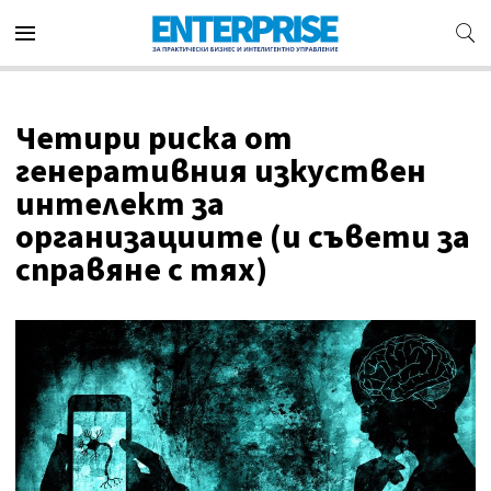
Четири риска от
генеративния изкуствен
интелект за
организациите (и съвети за
справяне с тях)