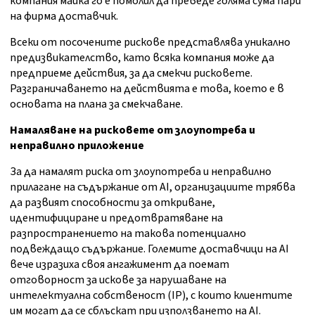
компания майка го е помолил да преведе голяма сума пари
на фирма доставчик.
Всеки от посочените рискове представлява уникално
предизвикателство, като всяка компания може да
предприеме действия, за да смекчи рисковете.
Разграничаването на действията е това, което е в
основата на плана за смекчаване.
Намаляване на рисковете от злоупотреба и
неправилно приложение
За да намалят риска от злоупотреба и неправилно
прилагане на съдържание от AI, организациите трябва
да развият способности за откриване,
идентифициране и предотвратяване на
разпространението на такова потенциално
подвеждащо съдържание. Големите доставчици на AI
вече изразиха своя ангажимент да поемат
отговорност за искове за нарушаване на
интелектуална собственост (IP), с които клиентите
им могат да се сблъскат при използването на AI.