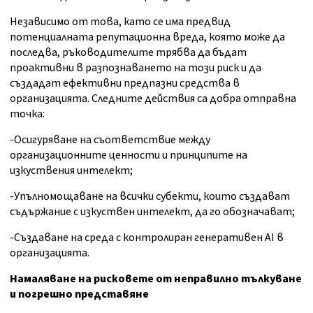
Независимо от това, като се има предвид
потенциалната репутационна вреда, която може да
последва, ръководителите трябва да бъдат
проактивни в разпознаването на този риск и да
създадат ефективни предпазни средства в
организацията. Следните действия са добра отправна
точка:
-Осигуряване на съответствие между
организационните ценности и принципите на
изкуствения интелект;
-Упълномощаване на всички субекти, които създават
съдържание с изкуствен интелект, да го обозначават;
-Създаване на среда с контролиран генеративен AI в
организацията.
Намаляване на рисковете от неправилно тълкуване
и погрешно представяне