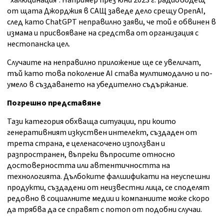
"халюцинация". Например през юни 2023 г. радиоводещ
от щата Джорджия в САЩ заведе дело срещу OpenAI,
след като ChatGPT неправилно заяви, че той е обвинен в
измама и присвояване на средства от организация с
нестопанска цел.
Случаите на неправилно приложение ще се увеличат,
тъй като това поколение AI става мултимодално и по-
умело в създаването на убедително съдържание.
Погрешно представяне
Тази категория обхваща ситуации, при които
генеративният изкуствен интелект, създаден от
трета страна, е целенасочено използван и
разпространен, въпреки въпросите относно
достоверността или автентичността на
технологията. Дълбоките фалшификати на неуспешни
продукти, създадени от неизвестни лица, се споделят
редовно в социалните медии и компаниите може скоро
да трябва да се справят с потоп от подобни случаи.