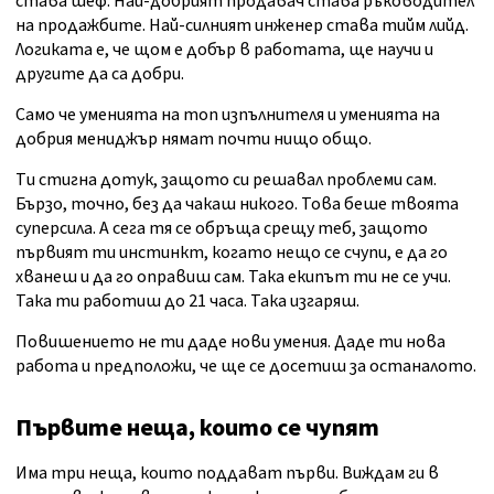
става шеф. Най-добрият продавач става ръководител
на продажбите. Най-силният инженер става тийм лийд.
Логиката е, че щом е добър в работата, ще научи и
другите да са добри.
Само че уменията на топ изпълнителя и уменията на
добрия мениджър нямат почти нищо общо.
Ти стигна дотук, защото си решавал проблеми сам.
Бързо, точно, без да чакаш никого. Това беше твоята
суперсила. А сега тя се обръща срещу теб, защото
първият ти инстинкт, когато нещо се счупи, е да го
хванеш и да го оправиш сам. Така екипът ти не се учи.
Така ти работиш до 21 часа. Така изгаряш.
Повишението не ти даде нови умения. Даде ти нова
работа и предположи, че ще се досетиш за останалото.
Първите неща, които се чупят
Има три неща, които поддават първи. Виждам ги в