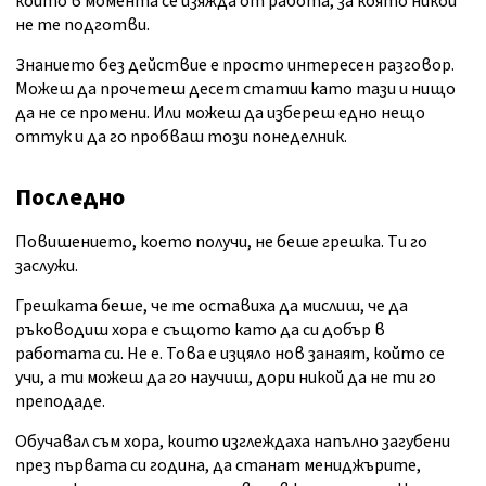
който в момента се изяжда от работа, за която никой
не те подготви.
Знанието без действие е просто интересен разговор.
Можеш да прочетеш десет статии като тази и нищо
да не се промени. Или можеш да избереш едно нещо
оттук и да го пробваш този понеделник.
Последно
Повишението, което получи, не беше грешка. Ти го
заслужи.
Грешката беше, че те оставиха да мислиш, че да
ръководиш хора е същото като да си добър в
работата си. Не е. Това е изцяло нов занаят, който се
учи, а ти можеш да го научиш, дори никой да не ти го
преподаде.
Обучавал съм хора, които изглеждаха напълно загубени
през първата си година, да станат мениджърите,