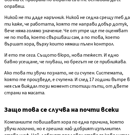
оправяш.
Никой не ти даде наръчник. Никой не седна срещу теб да
ти каже, че работата, която те направи добър дотук,
вече няма голямо значение. Че от утре ще те оценяват
не по това, което свършваш сам, а по това, което
вършат хора, върху които нямаш пълен контрол.
И ето те сега. Същото бюро, нова тежест. И едно
бавно усещане, че плуваш, но брегът не се приближава.
Ако това ти звучи познато, не си счупен. Системата,
която те произведе, е счупена. И след 17 години вътре в
нея съм виждал този момент стотици пъти, от двете
страни на масата.
Защо това се случва на почти всеки
Компаниите повишават хора по една причина, която
звучи логично, но е грешна: най-добрият изпълнител