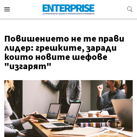
Повишението не те прави
лидер: грешките, заради
които новите шефове
"изгарят"