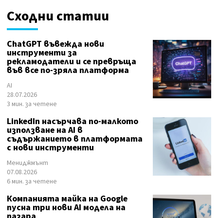
Сходни статии
ChatGPT въвежда нови
инструменти за
рекламодатели и се превръща
във все по-зряла платформа
AI
28.07.2026
3 мин. за четене
LinkedIn насърчава по-малкото
използване на AI в
съдържанието в платформата
с нови инструменти
Мениджмънт
07.08.2026
6 мин. за четене
Компанията майка на Google
пусна три нови AI модела на
пазара