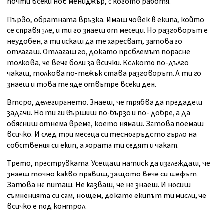
почти всеки нов мениджър, с когото работя.
Първо, обратната връзка. Имаш човек в екипа, който
се справя зле, и ти го знаеш от месеци. Но разговорът е
неудобен, а ти искаш да те харесват, затова го
отлагаш. Отлагаш го, докато проблемът порасне
толкова, че вече боли за всички. Колкото по-дълго
чакаш, толкова по-тежък става разговорът. А ти го
знаеш и това те яде отвътре всеки ден.
Второ, делегирането. Знаеш, че трябва да предадеш
задачи. Но ти ги вършиш по-бързо и по- добре, а да
обясниш отнема време, което нямаш. Затова поемаш
всичко. И след три месеца си тесногръдото гърло на
собствения си екип, а хората ти седят и чакат.
Трето, преструвката. Усещаш натиск да изглеждаш, че
знаеш точно какво правиш, защото вече си шефът.
Затова не питаш. Не казваш, че не знаеш. И носиш
съмненията си сам, нощем, докато екипът ти мисли, че
всичко е под контрол.