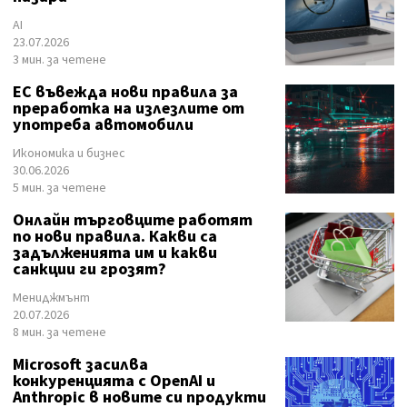
AI
23.07.2026
3 мин. за четене
ЕС въвежда нови правила за
преработка на излезлите от
употреба автомобили
Икономика и бизнес
30.06.2026
5 мин. за четене
Онлайн търговците работят
по нови правила. Какви са
задълженията им и какви
санкции ги грозят?
Мениджмънт
20.07.2026
8 мин. за четене
Microsoft засилва
конкуренцията с OpenAI и
Anthropic в новите си продукти