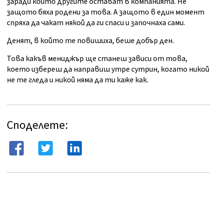
заради които другите остават в компанията. Не
защото бяха родени за това. А защото в един момент
спряха да чакат някой да ги спаси и започнаха сами.
Денят, в който те повишиха, беше добър ден.
Това какъв мениджър ще станеш зависи от това,
което избереш да направиш утре сутрин, когато никой
не те гледа и никой няма да ти каже как.
Споделете: