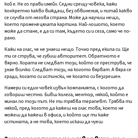
кой е. Не го прави имейл. Седни срещу човека, кажи
конкретно какво виждаш, без обвинения, и питай какво
се случва от негова страна. Може да научиш нещо,
което променя цялата картина. Най-лошото, което
може да стане, е да си там, където си и сега, само че по-
рано.
Кажи на глас, че не знаеш нещо. Точно пред екипа си. Ще
ти се струва, че губиш авторитет. Обратното е
вярно. Хората не следват този, който се преструва, че
знае всичко. Следват този, на когото вярват. А вяра се
гради, когато си истински, не когато си безгрешен.
Намери си един човек извън компанията, с когото да
говориш честно. Бивш колега, ментор, някой, който е
минал по този път. Не ти трябва терапевт. Трябва ти
някой, пред когото да кажеш на глас това, което не
можеш да кажеш в офиса, и който ще ти каже
истината, а не това, което искаш да чуеш.