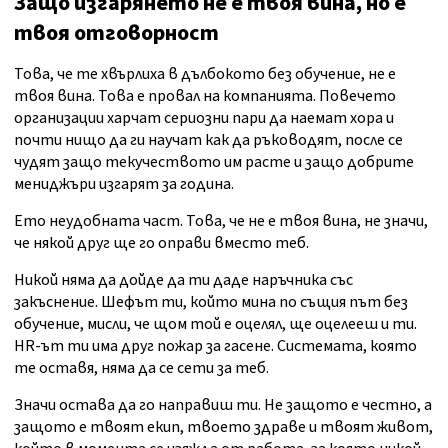
Защо изгарянето не е твоя вина, но е
твоя отговорност
Това, че те хвърлиха в дълбокото без обучение, не е
твоя вина. Това е провал на компанията. Повечето
организации харчат сериозни пари да наемат хора и
почти нищо да ги научат как да ръководят, после се
чудят защо текучеството им расте и защо добрите
мениджъри изгарят за година.
Ето неудобната част. Това, че не е твоя вина, не значи,
че някой друг ще го оправи вместо теб.
Никой няма да дойде да ти даде наръчника със
закъснение. Шефът ти, който мина по същия път без
обучение, мисли, че щом той е оцелял, ще оцелееш и ти.
HR-ът ти има друг пожар за гасене. Системата, която
те оставя, няма да се сети за теб.
Значи остава да го направиш ти. Не защото е честно, а
защото е твоят екип, твоето здраве и твоят живот,