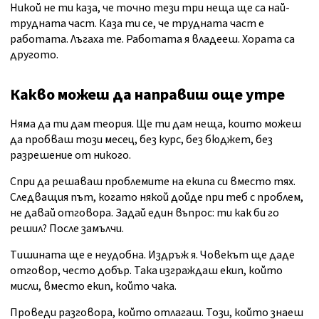
Никой не ти каза, че точно тези три неща ще са най-
трудната част. Каза ти се, че трудната част е
работата. Лъгаха те. Работата я владееш. Хората са
другото.
Какво можеш да направиш още утре
Няма да ти дам теория. Ще ти дам неща, които можеш
да пробваш този месец, без курс, без бюджет, без
разрешение от никого.
Спри да решаваш проблемите на екипа си вместо тях.
Следващия път, когато някой дойде при теб с проблем,
не давай отговора. Задай един въпрос: ти как би го
решил? После замълчи.
Тишината ще е неудобна. Издръж я. Човекът ще даде
отговор, често добър. Така изграждаш екип, който
мисли, вместо екип, който чака.
Проведи разговора, който отлагаш. Този, който знаеш