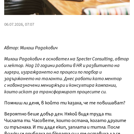
06.07.2026, 07:07
Автор: Милош Радакович
Милош Радакович е основател на Specter Consulting, автор
и лектор. Над 10 години работи в HR и развитието на
лидери, изграждането на процеси по подбор и
задържането на таланти. Днес работи като ментор
с новоназначени мениджъри и консултира компании,
които искат да трансформират процесите си.
Помниш ли деня, в който ти казаха, че те повишават?
Вероятно беше добър ден. Някой видя труда ти.
Числата ти. Часовете, които остана, когато другите
си тръгнаха. И ти даде екип, заплата и титла. После
всички се прибраха по бюрата си и те оставиха да се