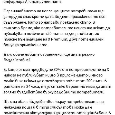
информира AI инструментите.
Ограничаването на неплащащите потребители ще
затрудни спамърите да наводнят приложението със
съдържание, като го направи прекалено скъпо. В
същото време, ако потребителите наистина искат да
публикуват повече от 50 пъти на ден, това ще ги
тласне към плащане на X Premium, друг потенциален
бонус за приложението.
Дали обаче новите ограничения ще имат реално
въздействие?
Е, като се има предвид, че 80% от потребителите на X
никога не публикуват нищо в приложението и много
малко биха искали да отговорят повече от 200 пъти в
рамките на 24 часа, тези стъпки вероятно няма да имат
голямо въздействие върху редовните потребители.
Ще има обаче въздействие върху потребителите на
нежелана поща и в този смисъл това може да е
положителна актуализация за цялостното изживяване в