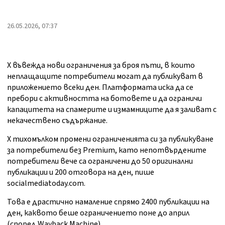
26.05.2026, 07:37
X въвежда нови ограничения за броя пъти, в които
неплащащите потребители могат да публикуват в
приложението всеки ден. Платформата иска да се
пребори с активността на ботовете и да ограничи
капацитета на спамерите и измамниците да я заливат с
некачествено съдържание.
X тихомълком промени ограниченията си за публикуване
за потребители без Premium, като непотвърдените
потребители вече са ограничени до 50 оригинални
публикации и 200 отговора на ден, пише
socialmediatoday.com.
Това е драстично намаление спрямо 2400 публикации на
ден, каквото беше ограничението поне до април
(според Wayback Machine).