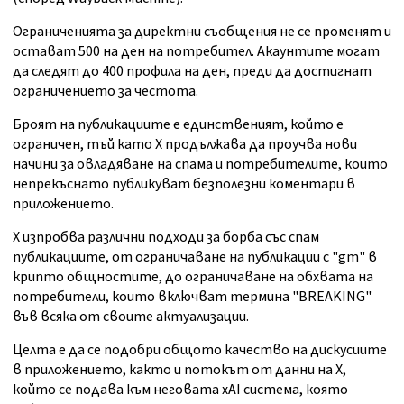
Ограниченията за директни съобщения не се променят и
остават 500 на ден на потребител. Акаунтите могат
да следят до 400 профила на ден, преди да достигнат
ограничението за честота.
Броят на публикациите е единственият, който е
ограничен, тъй като X продължава да проучва нови
начини за овладяване на спама и потребителите, които
непрекъснато публикуват безполезни коментари в
приложението.
X изпробва различни подходи за борба със спам
публикациите, от ограничаване на публикации с "gm" в
крипто общностите, до ограничаване на обхвата на
потребители, които включват термина "BREAKING"
във всяка от своите актуализации.
Целта е да се подобри общото качество на дискусиите
в приложението, както и потокът от данни на X,
който се подава към неговата xAI система, която