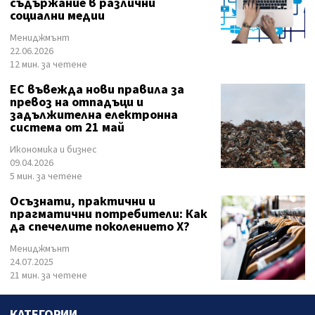
съдържание в различни
социални медии
Мениджмънт
22.06.2026
12 мин. за четене
ЕС въвежда нови правила за
превоз на отпадъци и
задължителна електронна
система от 21 май
Икономика и бизнес
09.04.2026
5 мин. за четене
Осъзнати, практични и
прагматични потребители: Как
да спечелите поколението X?
Мениджмънт
24.07.2025
21 мин. за четене
КАТЕГОРИИ