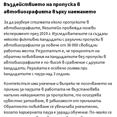
Въздействието на пропуска в
автобиографията върху наемането
За да разбере стигмата около пропуските в
автобиографиите, ResumeGo провежда полеви
експеримент през 2019 г. Изследователите са създали
няколко фиктивни кандидати с различни пропуски в
автобиографиите за повече от 36 000 свободни
работни места. Резултатът е, че процентът на
обратни повиквания на кандидатите без пропуски в
автобиографиите е по-висок в сравнение с другите
кандидати. Разликата е особено голяма при
кандидатите с пауза над 3 години.
Контекстът има значение и въпреки че посочването на
причини за паузите в работата не възстановява
напълно наказанието за пропуските, то осигурява
известно затихване, в зависимост от причината.
Обратното повикване се увеличава значително,
когато кариерната пауза е заради обучение. По-малко се