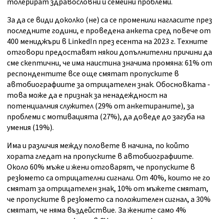
толерират здравословни и семейни проблеми.
За да се види доколко (не) са се променили нагласите през
последните години, е проведена анкета сред повече от
400 мениджъри в LinkedIn през есента на 2023 г. Техните
отговори предоставят някои допълнителни причини да
сме скептични, че има наистина значима промяна: 61% от
респондентите все още смятат пропуските в
автобиографиите за отрицателен знак. Обосновката -
това може да е признак за ненадеждност на
потенциалния служител (29% от анкетираните), за
проблеми с мотивацията (27%), да доведе до загуба на
умения (19%).
Има и различия между половете в начина, по който
хората гледат на пропуските в автобиографиите.
Около 60% мъже и жени отговарят, че пропуските в
резюмето са отрицателни сигнали. От 40%, които не го
смятат за отрицателен знак, 10% от мъжете смятат,
че пропуските в резюмето са положителен сигнал, а 30%
смятат, че няма въздействие. За жените само 4%