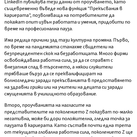
LinkedIn публикува тези данни от проучването, като
същевременно въведе нова функция "Прекъсвания в
кариерата", позволяваща на потребителите да
покажат опит извън работата и умения, придобити по
време на професионална пауза.
Има редица причини зад тази културна промяна. Първо,
по време на пандемията станахме свидетели на
безпрецедентен скок на безработицата. Много фирми
освобождаваха работна сила, за да се справят с
внезапния спад в търсенето, а някои служители
трябваше бързо да се преквалифицират на
болногледачи заради прекъсванията в предоставянето
на здравни грижи или на учители на децата си заради
смущенията в училищното образование.
Второ, проучванията на нагласите на
представителите на поколението Z показват по-малко
негативна, може би дори положителна, гледна точка за
паузата в кариерата. Като съставя почти една трета
от текущата глобална работна сила, поколението Z ще