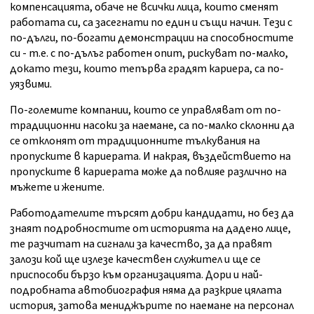
компенсацията, обаче не всички лица, които сменят
работата си, са засегнати по един и същи начин. Тези с
по-дълги, по-богати демонстрации на способностите
си - т.е. с по-дълъг работен опит, рискуват по-малко,
докато тези, които тепърва градят кариера, са по-
уязвими.
По-големите компании, които се управляват от по-
традиционни насоки за наемане, са по-малко склонни да
се отклонят от традиционните тълкувания на
пропуските в кариерата. И накрая, въздействието на
пропуските в кариерата може да повлияе различно на
мъжете и жените.
Работодателите търсят добри кандидати, но без да
знаят подробностите от историята на дадено лице,
те разчитат на сигнали за качество, за да правят
залози кой ще излезе качествен служител и ще се
приспособи бързо към организацията. Дори и най-
подробната автобиография няма да разкрие цялата
история, затова мениджърите по наемане на персонал