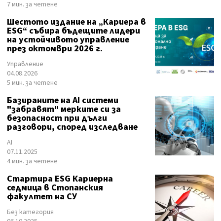
7 мин. за четене
Шестото издание на „Кариера в
ESG“ събира бъдещите лидери
на устойчивото управление
през октомври 2026 г.
Управление
04.08.2026
5 мин. за четене
Базираните на AI системи
"забравят" мерките си за
безопасност при дълги
разговори, според изследване
AI
07.11.2025
4 мин. за четене
Стартира ESG Кариерна
седмица в Стопанския
факултет на СУ
Без категория