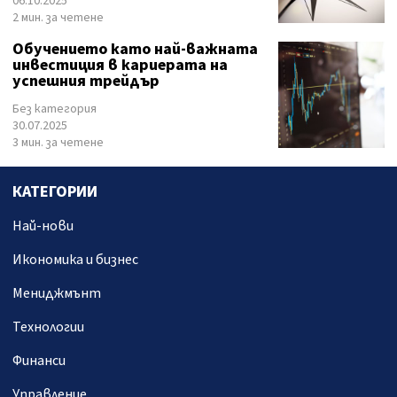
06.10.2025
2 мин. за четене
Обучението като най-важната
инвестиция в кариерата на
успешния трейдър
Без категория
30.07.2025
3 мин. за четене
КАТЕГОРИИ
Най-нови
Икономика и бизнес
Мениджмънт
Технологии
Финанси
Управление