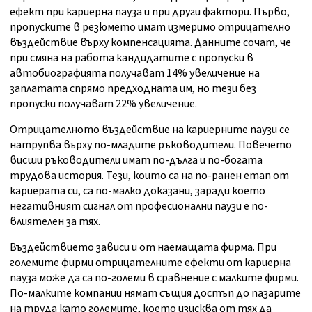
ефект при кариерна пауза и при други фактори. Първо,
пропуските в резюмето имат измеримо отрицателно
въздействие върху компенсацията. Данните сочат, че
при смяна на работа кандидатите с пропуски в
автобиографията получават 14% увеличение на
заплатата спрямо предходната им, но тези без
пропуски получават 22% увеличение.
Отрицателното въздействие на кариерните паузи се
натрупва върху по-младите ръководители. Повечето
висши ръководители имат по-дълга и по-богата
трудова история. Тези, които са на по-ранен етап от
кариерата си, са по-малко доказани, заради което
негативният сигнал от професионални паузи е по-
влиятелен за тях.
Въздействието зависи и от наемащата фирма. При
големите фирми отрицателните ефекти от кариерна
пауза може да са по-големи в сравнение с малките фирми.
По-малките компании нямат същия достъп до пазарите
на труда като големите, което изисква от тях да