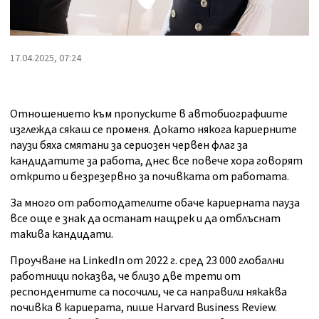
17.04.2025, 07:24
Отношението към пропуските в автобиографиите
изглежда сякаш се променя. Докато някога кариерните
паузи бяха смятани за сериозен червен флаг за
кандидатите за работа, днес все повече хора говорят
открито и безрезервно за почивката от работата.
За много от работодателите обаче кариерната пауза
все още е знак да останат нащрек и да отблъснат
такива кандидати.
Проучване на LinkedIn от 2022 г. сред 23 000 глобални
работници показва, че близо две трети от
респондентите са посочили, че са направили някаква
почивка в кариерата, пише Harvard Business Review.