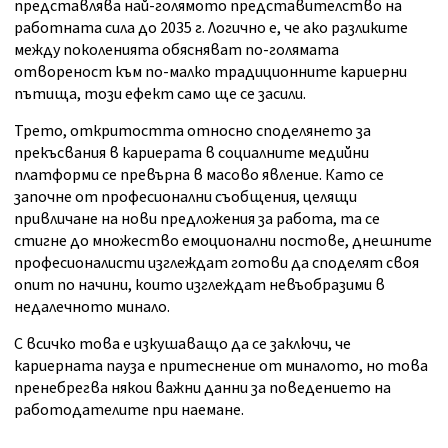
представлява най-голямото представителство на
работната сила до 2035 г. Логично е, че ако разликите
между поколенията обясняват по-голямата
отвореност към по-малко традиционните кариерни
пътища, този ефект само ще се засили.
Трето, откритостта относно споделянето за
прекъсвания в кариерата в социалните медийни
платформи се превърна в масово явление. Като се
започне от професионални съобщения, целящи
привличане на нови предложения за работа, та се
стигне до множество емоционални постове, днешните
професионалисти изглеждат готови да споделят своя
опит по начини, които изглеждат невъобразими в
недалечното минало.
С всичко това е изкушаващо да се заключи, че
кариерната пауза е притеснение от миналото, но това
пренебрегва някои важни данни за поведението на
работодателите при наемане.