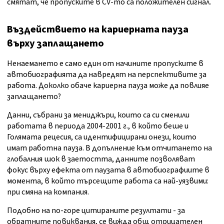
смятат, че пропуските в CV-то са положителен сигнал.
Въздействието на кариерната пауза
върху заплащането
Ненаемането е само един от начините пропуските в
автобиографията да навредят на перспективите за
работа. Доколко обаче кариерна пауза може да повлияе
заплащането?
Данни, събрани за мениджъри, които са си сменили
работата в периода 2004-2001 г., в който беше и
Голямата рецесия, са идентифицирани онези, които
имат работна пауза. В допълнение към отчитането на
глобалния шок в заетостта, данните позволяват
фокус върху ефекта от паузата в автобиографиите в
момента, в който търсещите работа са най-уязвими:
при смяна на компания.
Подобно на по-горе цитираните резултати - за
обратните повиквания, се вижда общ отрицателен