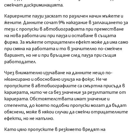
смекчат дискриминацията.
Кариерните паузи засягат по различен начин мъжете и
жените. Данните сочат 9% наказание в заплащането за
тези с пропуски в автобиографията при преместване
на нова работа или при пауза и оставане в същата
фирма. За мъжете отрицателен ефект може да има само
при смяна на работата и то в значително по-смекчен
вариант, но не и при връщане след пауза при същия
работодател.
Чрез внимателно изучаване на данните нещо по-
нюансирано и обосновано излиза на фокус. Не че
пропуските в автобиографиите са смъртна присъда в
кариерата, нито че са без значение за резултатите от
кариерата. Обстоятелствата имат значение и
степента, до която подобни пропуски могат да бъдат
обяснени, може в някои случаи да смекчи отрицателните
ефекти, но не напълно.
Като цяло пропуските в резюмето вредят на