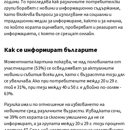
години. То проследява как различните потребителски
групи боравят с новини и информационно съдържание,
като включва въпроси за използване на социални и
традиционни медии за информиране, както и за начина,
по който хората оценяват, проверяват и реагират на
информацията, с която се срещат онлайн.
Как се информират българите
Моментната картина показва, че над половината от
участниците (53%) се осведомяват за актуалните
новини и събития всеки ден, като с възрастта този дял
се увеличава. Ако при потребителите между 20 и 29 г.
той е 31%, при тези между 40 и 50 г. е двойно по-голям -
63%.
Разлика има и по отношение на избягването на
новините сред различните възрасти. Извадката сочи,
че 39% от хората са склонни умишлено да не се
информират, а за групата между 20 и 29 г. този процент