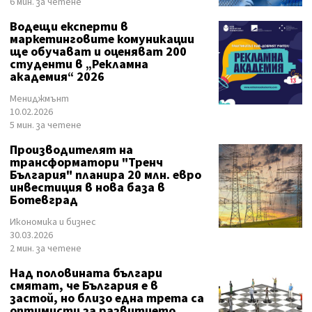
6 мин. за четене
Водещи експерти в
маркетинговите комуникации
ще обучават и оценяват 200
студенти в „Рекламна
академия“ 2026
Мениджмънт
10.02.2026
5 мин. за четене
Производителят на
трансформатори "Тренч
България" планира 20 млн. евро
инвестиция в нова база в
Ботевград
Икономика и бизнес
30.03.2026
2 мин. за четене
Над половината българи
смятат, че България е в
застой, но близо една трета са
оптимисти за развитието