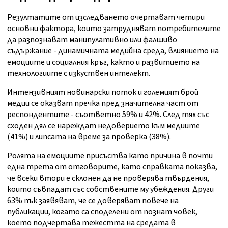
Резултатите от изследването очертават четири
основни фактора, които затрудняват потребителите
да разпознават манипулативно или фалшиво
съдържание - динамичната медийна среда, влиянието на
емоциите и социалния кръг, както и развитието на
технологиите с изкуствен интелект.
Интензивният новинарски поток и големият брой
медии се оказват пречка пред значителна част от
респондентите - съответно 59% и 42%. След тях със
сходен дял се нареждат недоверието към медиите
(41%) и липсата на време за проверка (38%).
Ролята на емоциите присъства като причина в почти
една трета от отговорите, като справката показва,
че всеки втори е склонен да не проверява твърдения,
които съвпадат със собствените му убеждения. Други
63% пък заявяват, че се доверяват повече на
публикации, когато са споделени от познат човек,
което подчертава тежестта на средата в