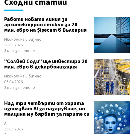
Сходни статии
Работи новата линия за
архитектурно стъкло за 20
млн. евро на Şіşесаm в България
Икономика и бизнес
10.03.2026
3 мин. за четене
"Солвей Соди" ще инвестира 20
млн. евро в декарбонизация
Икономика и бизнес
06.04.2026
2 мин. за четене
Над три четвърти от хората
използват AI за пазаруване, но
малцина му вярват за парите си
AI
15.05.2026