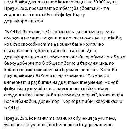
подобрява дигиталните компетенции на 50 000 души.
През 2026 г. програмата отбелязва своята 20-та
годишнина и поставя нов фокус върху
дезинформацията.
"
В Yettel вярваме, че безопасната дигитална среда е
свързана не само със защита от технологични рискове,
но и със способността да оценяваме критично
съдържанието, което достига до нас. Днес
дезинформацията е повече от онлайн проблем - тя влияе
върху доверието в обществото и върху начина, по
който формираме мнения и вземаме решения. Затова
разширяваме обхвата на програмата "Безопасен
интернет и развитие на дигиталните умения" - с нов
фокус върху медийната грамотност и включваме
студентите като нова целева аудитория"
,
коментира
Боян Иванович, директор "Корпоративни комуникации"
в Yettel.
През 2026 г. компанията планира обучения за учители,
ученици и студенти, посветени на възприемането,