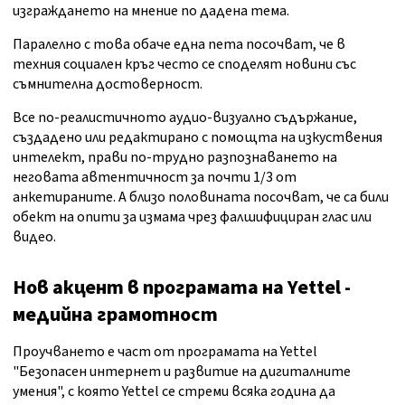
изграждането на мнение по дадена тема.
Паралелно с това обаче една пета посочват, че в
техния социален кръг често се споделят новини със
съмнителна достоверност.
Все по-реалистичното аудио-визуално съдържание,
създадено или редактирано с помощта на изкуствения
интелект, прави по-трудно разпознаването на
неговата автентичност за почти 1/3 от
анкетираните. А близо половината посочват, че са били
обект на опити за измама чрез фалшифициран глас или
видео.
Нов акцент в програмата на Yettel -
медийна грамотност
Проучването е част от програмата на Yettel
"Безопасен интернет и развитие на дигиталните
умения", с която Yettel се стреми всяка година да