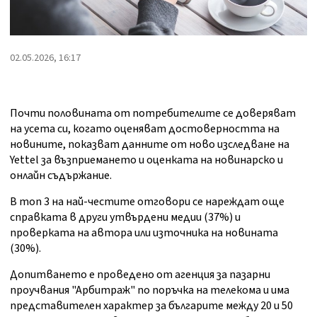
02.05.2026, 16:17
Почти половината от потребителите се доверяват
на усета си, когато оценяват достоверността на
новините, показват данните от ново изследване на
Yettel за възприемането и оценката на новинарско и
онлайн съдържание.
В топ 3 на най-честите отговори се нареждат още
справката в други утвърдени медии (37%) и
проверката на автора или източника на новината
(30%).
Допитването е проведено от агенция за пазарни
проучвания "Арбитраж" по поръчка на телекома и има
представителен характер за българите между 20 и 50