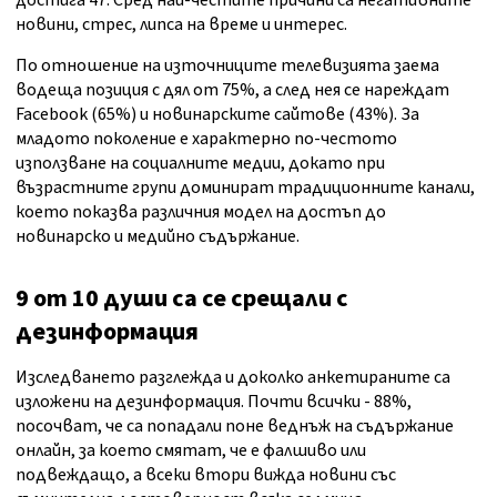
достига 47. Сред най-честите причини са негативните
новини, стрес, липса на време и интерес.
По отношение на източниците телевизията заема
водеща позиция с дял от 75%, а след нея се нареждат
Facebook (65%) и новинарските сайтове (43%). За
младото поколение е характерно по-честото
използване на социалните медии, докато при
възрастните групи доминират традиционните канали,
което показва различния модел на достъп до
новинарско и медийно съдържание.
9 от 10 души са се срещали с
дезинформация
Изследването разглежда и доколко анкетираните са
изложени на дезинформация. Почти всички - 88%,
посочват, че са попадали поне веднъж на съдържание
онлайн, за което смятат, че е фалшиво или
подвеждащо, а всеки втори вижда новини със