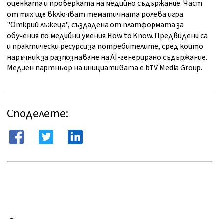
оценката и проверката на медийно съдържание. Част
от тях ще включват тематичната ролева игра
"Открий лъжеца", създадена от платформата за
обучения по медийни умения How to Know. Предвидени са
и практически ресурси за потребителите, сред които
наръчник за разпознаване на AI-генерирано съдържание.
Медиен партньор на инициативата е bTV Media Group.
Споделете: