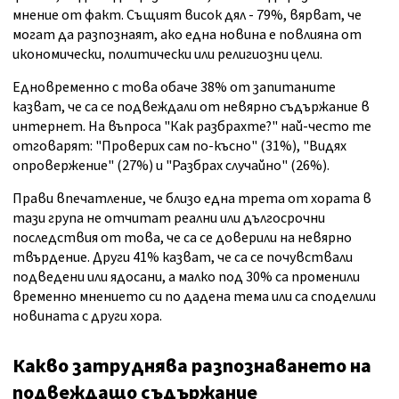
мнение от факт. Същият висок дял - 79%, вярват, че
могат да разпознаят, ако една новина е повлияна от
икономически, политически или религиозни цели.
Едновременно с това обаче 38% от запитаните
казват, че са се подвеждали от невярно съдържание в
интернет. На въпроса "Как разбрахте?" най-често те
отговарят: "Проверих сам по-късно" (31%), "Видях
опровержение" (27%) и "Разбрах случайно" (26%).
Прави впечатление, че близо една трета от хората в
тази група не отчитат реални или дългосрочни
последствия от това, че са се доверили на невярно
твърдение. Други 41% казват, че са се почувствали
подведени или ядосани, а малко под 30% са променили
временно мнението си по дадена тема или са споделили
новината с други хора.
Какво затруднява разпознаването на
подвеждащо съдържание