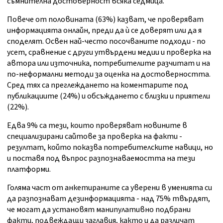
съмнителна достоверност всяка седмица.
Повече от половината (63%) казват, че проверяват
информацията онлайн, преди да ѝ се доверят или да я
споделят. Освен най-често посочваните подходи - по
усет, сравнение с други утвърдени медии и проверка на
автора или източника, потребителите разчитат и на
по-неформални методи за оценка на достоверността.
Сред тях са преглеждането на коментарите под
публикациите (24%) и обсъждането с близки и приятели
(22%).
Едва 9% са тези, които проверяват новините в
специализирани сайтове за проверка на факти -
резултат, който показва потребителските навици, но
и поставя под въпрос разпознаваемостта на тези
платформи.
Голяма част от анкетираните са уверени в уменията си
да разпознават дезинформацията - над 75% твърдят,
че могат да установят манипулативно подбрани
факти, подвеждащи заглавия, както и да различат