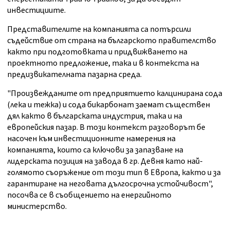
инвестициите.
Представителите на компанията са потърсили
съдействие от страна на българското правителство
както при подготовката и придвижването на
проектното предложение, така и в контекста на
предизвикателната пазарна среда.
"Произвежданите от предприятието калцинирана сода
(лека и тежка) и сода бикарбонат заемат съществен
дял както в българската индустрия, така и на
европейския пазар. В този контекст разговорът бе
насочен към инвестиционните намерения на
компанията, които са ключови за запазване на
лидерската позиция на завода в гр. Девня като най-
голямото съоръжение от този тип в Европа, както и за
гарантиране на неговата дългосрочна устойчивост",
посочва се в съобщението на енергийното
министерство.