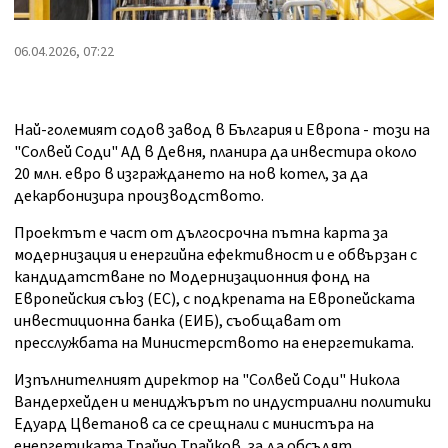
06.04.2026, 07:22
Най-големият содов завод в България и Европа - този на
"Солвей Соди" АД в Девня, планира да инвестира около
20 млн. евро в изграждането на нов котел, за да
декарбонизира производството.
Проектът е част от дългосрочна пътна карта за
модернизация и енергийна ефективност и е обвързан с
кандидатстване по Модернизационния фонд на
Европейския съюз (ЕС), с подкрепата на Европейската
инвестиционна банка (ЕИБ), съобщават от
пресслужбата на Министерството на енергетиката.
Изпълнителният директор на "Солвей Соди" Никола
Вандерхейден и мениджърът по индустриални политики
Едуард Цветанов са се срещнали с министъра на
енергетиката Трайчо Трайков, за да обсъдят