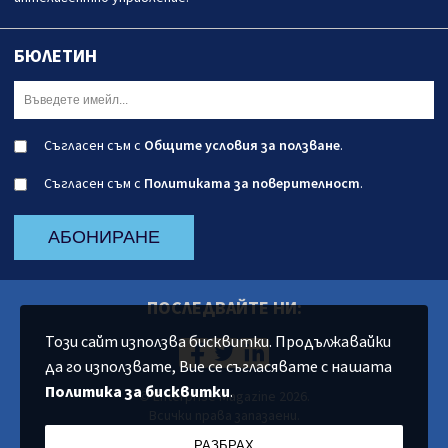
БЮЛЕТИН
Съгласен съм с
Общите условия за ползване
.
Съгласен съм с
Политиката за поверителност
.
АБОНИРАНЕ
ПОСЛЕДВАЙТЕ НИ:
Този сайт използва бисквитки. Продължавайки
да го използвате, Вие се съгласявате с нашата
Политика за бисквитки
.
© Enterprise Magazine 2026.
Всички права запазаени.
РАЗБРАХ