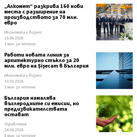
„Алкомет“ разкрива 160 нови
места с разширение на
производството за 70 млн.
евро
Икономика и бизнес
16.06.2026
2 мин. за четене
Работи новата линия за
архитектурно стъкло за 20
млн. евро на Şіşесаm в България
Икономика и бизнес
10.03.2026
3 мин. за четене
България намалява
въглеродните си емисии, но
предизвикателствата
остават
Управление
24.06.2026
8 мин. за четене