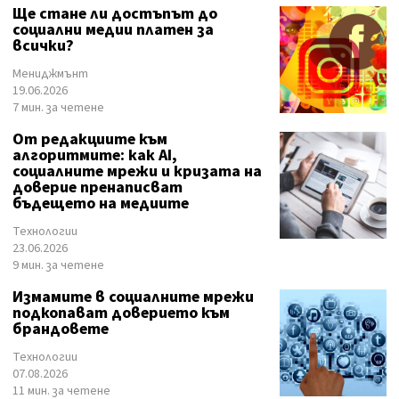
Ще стане ли достъпът до
социални медии платен за
всички?
Мениджмънт
19.06.2026
7 мин. за четене
От редакциите към
алгоритмите: как AI,
социалните мрежи и кризата на
доверие пренаписват
бъдещето на медиите
Технологии
23.06.2026
9 мин. за четене
Измамите в социалните мрежи
подкопават доверието към
брандовете
Технологии
07.08.2026
11 мин. за четене