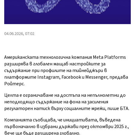
04.06.2026, 07:02
Американската технологична компания Meta Platforms
разширява в глобален мащаб настройките за
съдържание при профилите на тийнейджъри в
платформите Instagram, Facebook и Messenger, предава
Ройтерс.
Целта е ограничаване на достъпа на непълнолетни до
неподходящо съдържание на фона на засиления
регулаторен натиск върху социалните мрежи, пише БТА.
Компанията съобщава, че инициативата, въведена
първоначално в избрани държави през октомври 2025 г.,
вече ще бъде разширена глобално.