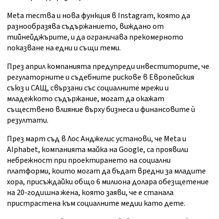
Meta тества и нова функция в Instagram, която да
разнообразява съдържанието, виждано от
тийнейджърите, и да ограничава прекомерното
показване на едни и същи теми.
През април компанията предупреди инвеститорите, че
регулаторните и съдебните рискове в Европейския
съюз и САЩ, свързани със социалните мрежи и
младежкото съдържание, могат да окажат
съществено влияние върху бизнеса и финансовите ѝ
резултати.
През март съд в Лос Анджелис установи, че Meta и
Alphabet, компанията майка на Google, са проявили
небрежност при проектирането на социални
платформи, които могат да бъдат вредни за младите
хора, присъждайки общо 6 милиона долара обезщетение
на 20-годишна жена, която заяви, че е станала
пристрастена към социалните медии като дете.