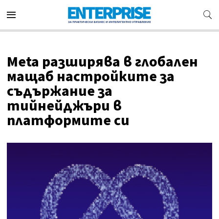
Meta разширява в глобален
мащаб настройките за
съдържание за
тийнейджъри в
платформите си