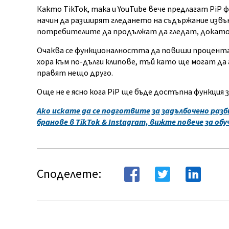
Както TikTok, така и YouTube вече предлагат PiP
начин да разширят гледането на съдържание извън
потребителите да продължат да гледат, докато и
Очаква се функционалността да повиши процента н
хора към по-дълги клипове, тъй като ще могат д
правят нещо друго.
Още не е ясно кога PiP ще бъде достъпна функция 
Ако искате да се подготвите за задълбочено раз
бранове в TikTok & Instagram, вижте повече за обу
Споделете: