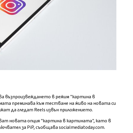
чва възпроизвеждането в режим "картина в
ормата преминава към тестване на живо на новата си
лжат да гледат Reels извън приложението.
ват новата опция "картина в картината", като в
ючвател за PiP, съобщава socialmediatoday.com.