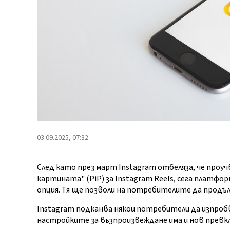
03.09.2025, 07:32
След като през март Instagram отбеляза, че проу
картината" (PiP) за Instagram Reels, сега платф
опция. Тя ще позволи на потребителите да продъ
Instagram подканва някои потребители да изпроб
настройките за възпроизвеждане има и нов превкл