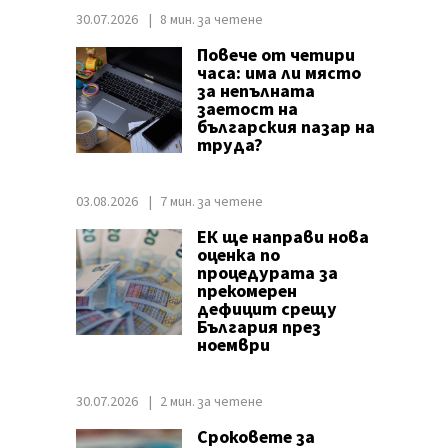
30.07.2026
8 мин. за четене
Повече от четири
часа: има ли място
за непълната
заетост на
българския пазар на
труда?
03.08.2026
7 мин. за четене
ЕК ще направи нова
оценка по
процедурата за
прекомерен
дефицит срещу
България през
ноември
30.07.2026
2 мин. за четене
Сроковете за