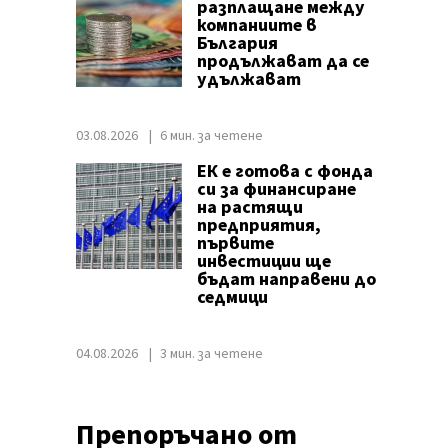
разплащане между
компаниите в
България
продължават да се
удължават
03.08.2026
6 мин. за четене
ЕК е готова с фонда
си за финансиране
на растящи
предприятия,
първите
инвестиции ще
бъдат направени до
седмици
04.08.2026
3 мин. за четене
Препоръчано от