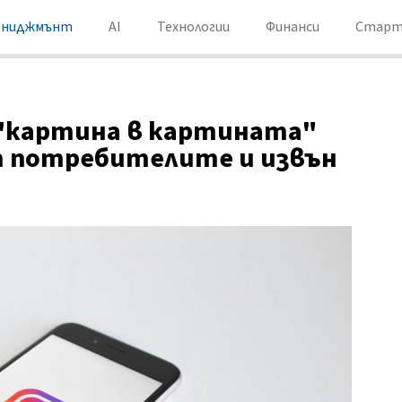
ениджмънт
AI
Технологии
Финанси
Старт
 "картина в картината"
дат потребителите и извън