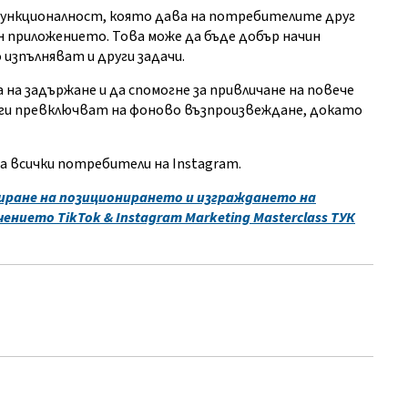
 функционалност, която дава на потребителите друг
 приложението. Това може да бъде добър начин
зпълняват и други задачи.
а задържане и да спомогне за привличане на повече
а ги превключват на фоново възпроизвеждане, докато
за всички потребители на Instagram.
биране на позиционирането и изграждането на
чението TikTok & Instagram Marketing Masterclass
ТУК