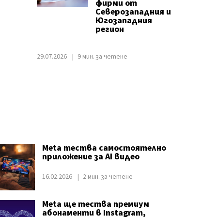
фирми от
Северозападния и
Югозападния
регион
29.07.2026
9 мин. за четене
Meta тества самостоятелно
приложение за AI видео
16.02.2026
2 мин. за четене
Meta ще тества премиум
абонаменти в Instagram,