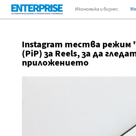
Икономика и бизнес
М
Instagram тества режим
(PiP) за Reels, за да гле
приложението