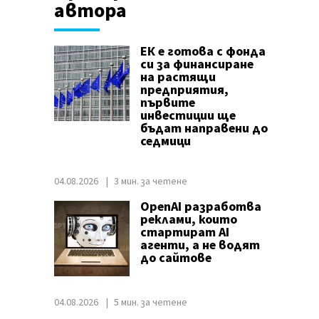
автора
ЕК е готова с фонда
си за финансиране
на растящи
предприятия,
първите
инвестиции ще
бъдат направени до
седмици
04.08.2026
3 мин. за четене
OpenAI разработва
реклами, които
стартират AI
агенти, а не водят
до сайтове
04.08.2026
5 мин. за четене