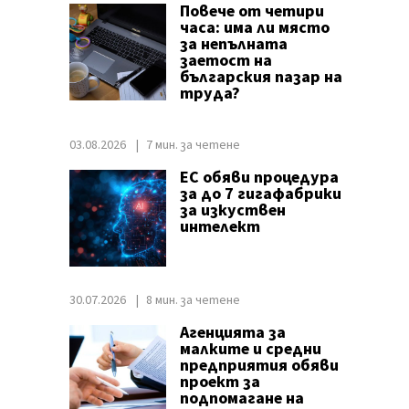
Повече от четири
часа: има ли място
за непълната
заетост на
българския пазар на
труда?
03.08.2026
7 мин. за четене
ЕС обяви процедура
за до 7 гигафабрики
за изкуствен
интелект
30.07.2026
8 мин. за четене
Агенцията за
малките и средни
предприятия обяви
проект за
подпомагане на