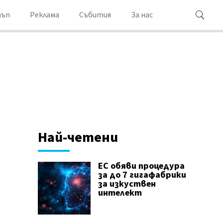
ъп
Реклама
Събития
За нас
Най-четени
ЕС обяви процедура
за до 7 гигафабрики
за изкуствен
интелект