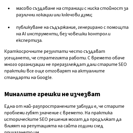
масово създаване на страници с ниска стойност за
различни локации или ключови думи;
публикуване на съдържание, генерирано с помощта
на AI инструменти, без човешки контрол и
експертиза.
Краткосрочните резултати често създават
усещането, че стратегията работи. С времето обаче
много организации не преразглеждат дали старите SEO
практики все още отговарят на актуалните
стандарти на Google.
Миналите грешки не изчезват
Една от най-разпространените заблуди е, че старите
проблеми губят значение с времето. На практика
историческите SEO решения могат да продължат да
влияят на репутацията на сайта години след
прилагането им.