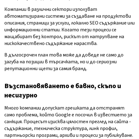
Компании в различни сектори използват
автоматизирани системи за създаване на продуктови
описания, страници за услуги, локално SEO съдържание или
информационни статии. Когато тези процеси се
мащабират без контрол, рискът от натрупване на
нискокачествено съдържание нараства.
В дългосрочен план това може да доведе не само до
загуба на позиции в търсачката, но и до сериозни
репутационни щети за самия бранд.
Възстановяването е бавно, скъпо и
несигурно
Много компании допускат грешката да отстранят
само проблема, който Google е посочил в известието за
санкция. Процесът изисква цялостен преглед на сайта -
съдържание, техническа структура, линк профил,
партньорски програми, архиви и процеси за публикуване.