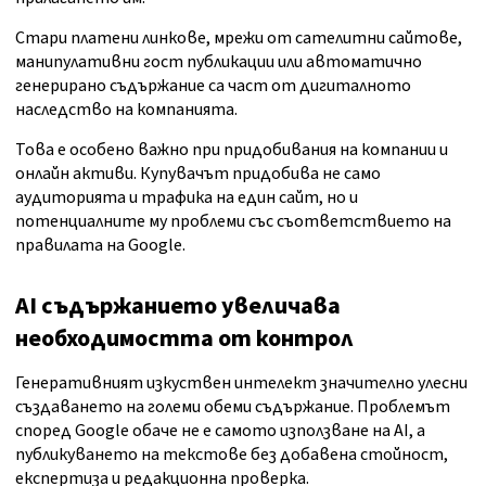
Стари платени линкове, мрежи от сателитни сайтове,
манипулативни гост публикации или автоматично
генерирано съдържание са част от дигиталното
наследство на компанията.
Това е особено важно при придобивания на компании и
онлайн активи. Купувачът придобива не само
аудиторията и трафика на един сайт, но и
потенциалните му проблеми със съответствието на
правилата на Google.
AI съдържанието увеличава
необходимостта от контрол
Генеративният изкуствен интелект значително улесни
създаването на големи обеми съдържание. Проблемът
според Google обаче не е самото използване на AI, а
публикуването на текстове без добавена стойност,
експертиза и редакционна проверка.