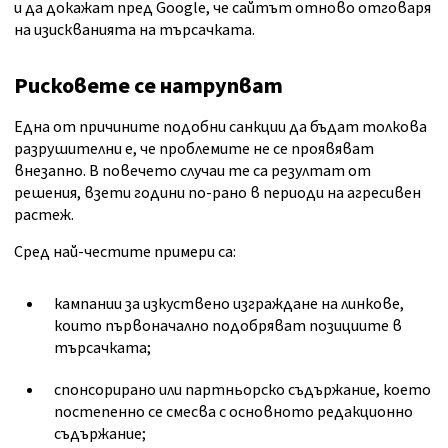
и да докажат пред Google, че сайтът отново отговаря
на изискванията на търсачката.
Рисковете се натрупват
Една от причините подобни санкции да бъдат толкова
разрушителни е, че проблемите не се проявяват
внезапно. В повечето случаи те са резултат от
решения, взети години по-рано в периоди на агресивен
растеж.
Сред най-честите примери са:
кампании за изкуствено изграждане на линкове,
които първоначално подобряват позициите в
търсачката;
спонсорирано или партньорско съдържание, което
постепенно се смесва с основното редакционно
съдържание;