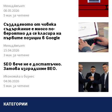
Мениджмънт
08.05.2026
5 мин. за четене
Създаденото от човека
съдържание е много по-
вероятно да се класира на
първите позиции в Google
Мениджмънт
15.04.2026
3 мин. за четене
SEO вече не е достатъчно.
Затова изградихме BEO.
Икономика и бизнес
04.06.2026
5 мин. за четене
КАТЕГОРИИ