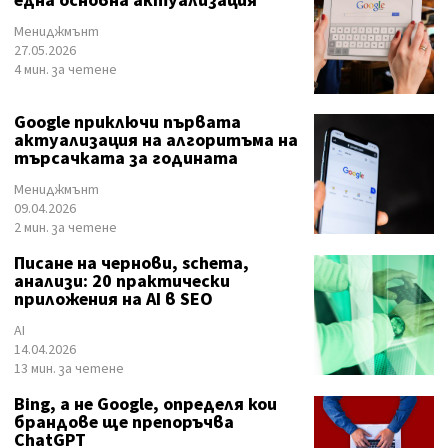
една основна актуализация
Мениджмънт
27.05.2026
4 мин. за четене
Google приключи първата
актуализация на алгоритъма на
търсачката за годината
Мениджмънт
09.04.2026
2 мин. за четене
Писане на чернови, schema,
анализи: 20 практически
приложения на AI в SEO
AI
14.04.2026
13 мин. за четене
Bing, а не Google, определя кои
брандове ще препоръчва
ChatGPT