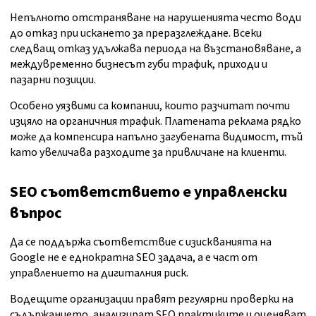
Непълното отстраняване на нарушенията често води
до отказ при искането за преразглеждане. Всеки
следващ отказ удължава периода на възстановяване, а
междувременно бизнесът губи трафик, приходи и
пазарни позиции.
Особено уязвими са компании, които разчитат почти
изцяло на органичния трафик. Платената реклама рядко
може да компенсира напълно загубената видимост, тъй
като увеличава разходите за привличане на клиенти.
SEO съответствието е управленски
въпрос
Да се поддържа съответствие с изискванията на
Google не е еднократна SEO задача, а е част от
управлението на дигиталния риск.
Водещите организации правят регулярни проверки на
съдържанието, анализират SEO практиките и оценяват