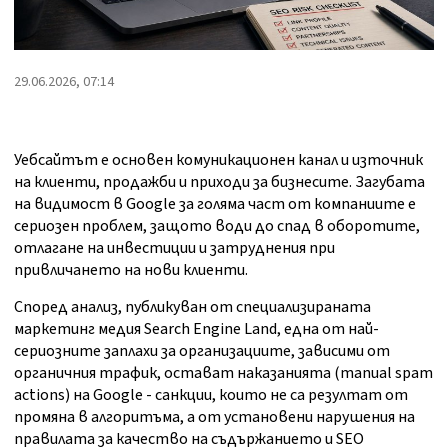
29.06.2026, 07:14
Уебсайтът е основен комуникационен канал и източник
на клиенти, продажби и приходи за бизнесите. Загубата
на видимост в Google за голяма част от компаниите е
сериозен проблем, защото води до спад в оборотите,
отлагане на инвестиции и затруднения при
привличането на нови клиенти.
Според анализ, публикуван от специализираната
маркетинг медия Search Engine Land, една от най-
сериозните заплахи за организациите, зависими от
органичния трафик, остават наказанията (manual spam
actions) на Google - санкции, които не са резултат от
промяна в алгоритъма, а от установени нарушения на
правилата за качество на съдържанието и SEO