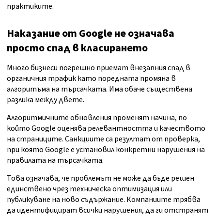
практиките.
Наказание от Google не означава
просто спад в класирането
Много бизнеси погрешно приемат внезапния спад в
органичния трафик като поредната промяна в
алгоритъма на търсачката. Има обаче съществена
разлика между двете.
Алгоритмичните обновления променят начина, по
който Google оценява релевантността и качеството
на страниците. Санкциите са резултат от проверка,
при която Google е установил конкретни нарушения на
правилата на търсачката.
Това означава, че проблемът не може да бъде решен
единствено чрез техническа оптимизация или
публикуване на ново съдържание. Компаниите трябва
да идентифицират всички нарушения, да ги отстранят