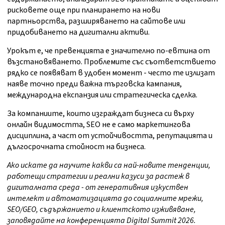
рисковете още при планирането на нови
партньорства, разширяването на сайтове или
придобиването на дигитални активи.
Урокът е, че превенцията е значително по-евтина от
възстановяването. Проблемите със съответствието
рядко се появяват в удобен момент - често те излизат
наяве точно преди важна търговска кампания,
международна експанзия или стратегическа сделка.
За компаниите, които изграждат бизнеса си върху
онлайн видимостта, SEO не е само маркетингова
дисциплина, а част от устойчивостта, репутацията и
дългосрочната стойност на бизнеса.
Ако искате да научите какви са най-новите тенденции,
работещи стратегии и реални казуси за растеж в
дигиталната среда - от генеративния изкуствен
интелект и автоматизацията до социалните мрежи,
SEO/GEO, съдържанието и клиентското изживяване,
заповядайте на конференцията Digital Summit 2026.