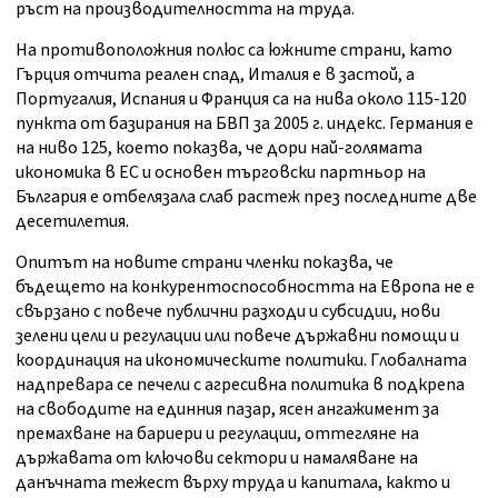
ръст на производителността на труда.
На противоположния полюс са южните страни, като
Гърция отчита реален спад, Италия е в застой, а
Португалия, Испания и Франция са на нива около 115-120
пункта от базирания на БВП за 2005 г. индекс. Германия е
на ниво 125, което показва, че дори най-голямата
икономика в ЕС и основен търговски партньор на
България е отбелязала слаб растеж през последните две
десетилетия.
Опитът на новите страни членки показва, че
бъдещето на конкурентоспособността на Европа не е
свързано с повече публични разходи и субсидии, нови
зелени цели и регулации или повече държавни помощи и
координация на икономическите политики. Глобалната
надпревара се печели с агресивна политика в подкрепа
на свободите на единния пазар, ясен ангажимент за
премахване на бариери и регулации, оттегляне на
държавата от ключови сектори и намаляване на
данъчната тежест върху труда и капитала, както и