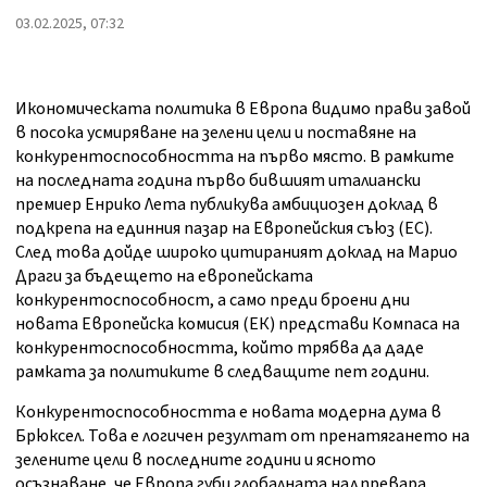
03.02.2025, 07:32
Икономическата политика в Европа видимо прави завой
в посока усмиряване на зелени цели и поставяне на
конкурентоспособността на първо място. В рамките
на последната година първо бившият италиански
премиер Енрико Лета публикува амбициозен доклад в
подкрепа на единния пазар на Европейския съюз (ЕС).
След това дойде широко цитираният доклад на Марио
Драги за бъдещето на европейската
конкурентоспособност, а само преди броени дни
новата Европейска комисия (ЕК) представи Компаса на
конкурентоспособността, който трябва да даде
рамката за политиките в следващите пет години.
Конкурентоспособността е новата модерна дума в
Брюксел. Това е логичен резултат от пренатягането на
зелените цели в последните години и ясното
осъзнаване, че Европа губи глобалната надпревара.