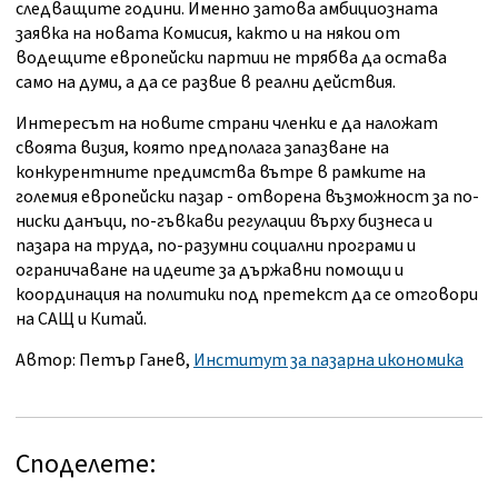
следващите години. Именно затова амбициозната
заявка на новата Комисия, както и на някои от
водещите европейски партии не трябва да остава
само на думи, а да се развие в реални действия.
Интересът на новите страни членки е да наложат
своята визия, която предполага запазване на
конкурентните предимства вътре в рамките на
големия европейски пазар - отворена възможност за по-
ниски данъци, по-гъвкави регулации върху бизнеса и
пазара на труда, по-разумни социални програми и
ограничаване на идеите за държавни помощи и
координация на политики под претекст да се отговори
на САЩ и Китай.
Автор: Петър Ганев,
Институт за пазарна икономика
Споделете: