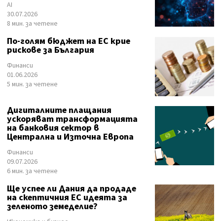
AI
30.07.2026
8 мин. за четене
По-голям бюджет на ЕС крие
рискове за България
Финанси
01.06.2026
5 мин. за четене
Дигиталните плащания
ускоряват трансформацията
на банковия сектор в
Централна и Източна Европа
Финанси
09.07.2026
6 мин. за четене
Ще успее ли Дания да продаде
на скептичния ЕС идеята за
зеленото земеделие?