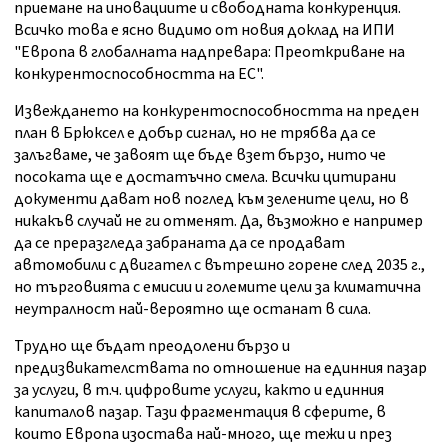
приемане на иновациите и свободната конкуренция.
Всичко това е ясно видимо от новия доклад на ИПИ
"Европа в глобалната надпревара: Преоткриване на
конкурентоспособността на ЕС".
Извеждането на конкурентоспособността на преден
план в Брюксел е добър сигнал, но не трябва да се
залъгваме, че завоят ще бъде взет бързо, нито че
посоката ще е достатъчно смела. Всички цитирани
документи дават нов поглед към зелените цели, но в
никакъв случай не ги отменят. Да, възможно е например
да се преразгледа забраната да се продават
автомобили с двигател с вътрешно горене след 2035 г.,
но търговията с емисии и големите цели за климатична
неутралност най-вероятно ще останат в сила.
Трудно ще бъдат преодолени бързо и
предизвикателствата по отношение на единния пазар
за услуги, в т.ч. цифровите услуги, както и единния
капиталов пазар. Тази фрагментация в сферите, в
които Европа изостава най-много, ще тежи и през