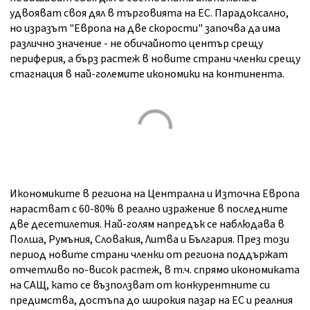
удвояват своя дял в търговията на ЕС. Парадоксално,
но изразът "Европа на две скорости" започва да има
различно значение - не обичайното център срещу
периферия, а бърз растеж в новите страни членки срещу
стагнация в най-големите икономики на континента.
Икономиките в региона на Централна и Източна Европа
нарастват с 60-80% в реално изражение в последните
две десетилетия. Най-голям напредък се наблюдава в
Полша, Румъния, Словакия, Литва и България. През този
период новите страни членки от региона поддържат
отчетливо по-висок растеж, в т.ч. спрямо икономиката
на САЩ, като се възползват от конкурентните си
предимства, достъпа до широкия пазар на ЕС и реалния