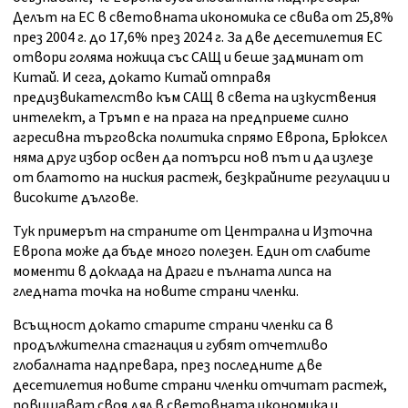
Делът на ЕС в световната икономика се свива от 25,8%
през 2004 г. до 17,6% през 2024 г. За две десетилетия ЕС
отвори голяма ножица със САЩ и беше задминат от
Китай. И сега, докато Китай отправя
предизвикателство към САЩ в света на изкуствения
интелект, а Тръмп е на прага на предприеме силно
агресивна търговска политика спрямо Европа, Брюксел
няма друг избор освен да потърси нов път и да излезе
от блатото на ниския растеж, безкрайните регулации и
високите дългове.
Тук примерът на страните от Централна и Източна
Европа може да бъде много полезен. Един от слабите
моменти в доклада на Драги е пълната липса на
гледната точка на новите страни членки.
Всъщност докато старите страни членки са в
продължителна стагнация и губят отчетливо
глобалната надпревара, през последните две
десетилетия новите страни членки отчитат растеж,
повишават своя дял в световната икономика и