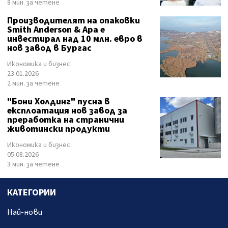
8 мин. за четене
Производителят на опаковки
Ѕmіth Аndеrѕоn & Ара е
инвестирал над 10 млн. евро в
нов завод в Бургас
Икономика и бизнес
23.01.2026
2 мин. за четене
"Бони Холдинг" пусна в
експлоатация нов завод за
преработка на странични
животински продукти
Икономика и бизнес
05.08.2026
3 мин. за четене
КАТЕГОРИИ
Най-нови