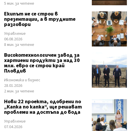
5 мин. за четене
Екипът не се строи в
презентации, а в трудните
разговори
Управление
06.08.2026
8 мин. за четене
Високотехнологичен завод за
хартиени продукти за над 30
млн. евро се строи край
Пловдив
Икономика и бизнес
28.01.2026
2 мин. за четене
Нови 22 проекта, одобрени по
„Капка по капка“, ще решават
проблеми на достъпа до вода
Управление
07.04.2026