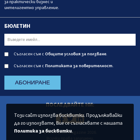
за практически бизнес и
интелигентно управление.
БЮЛЕТИН
Съгласен съм с
Общите условия за ползване
.
Съгласен съм с
Политиката за поверителност
.
АБОНИРАНЕ
ПОСЛЕДВАЙТЕ НИ:
Този сайт използва бисквитки. Продължавайки
да го използвате, Вие се съгласявате с нашата
Политика за бисквитки
.
© Enterprise Magazine 2026.
Всички права запазаени.