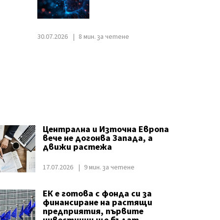
30.07.2026
8 мин. за четене
Централна и Източна Европа
вече не догонва Запада, а
движи растежа
17.07.2026
9 мин. за четене
ЕК е готова с фонда си за
финансиране на растящи
предприятия, първите