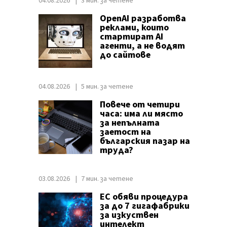
04.08.2026
3 мин. за четене
OpenAI разработва
реклами, които
стартират AI
агенти, а не водят
до сайтове
04.08.2026
5 мин. за четене
Повече от четири
часа: има ли място
за непълната
заетост на
българския пазар на
труда?
03.08.2026
7 мин. за четене
ЕС обяви процедура
за до 7 гигафабрики
за изкуствен
интелект