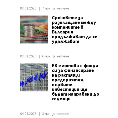
03.08.2026
7 мин. за четене
Сроковете за
разплащане между
компаниите в
България
продължават да се
удължават
03.08.2026
6 мин. за четене
ЕК е готова с фонда
си за финансиране
на растящи
предприятия,
първите
инвестиции ще
бъдат направени до
седмици
04.08.2026
3 мин. за четене