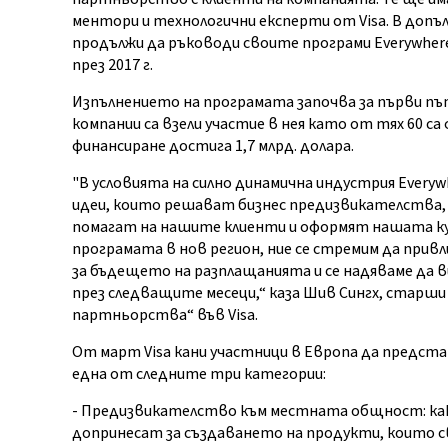
ментори и технологични експерти от Visa. В допъл
продължи да ръководи своите програми Everywhere I
през 2017 г.
Изпълнението на програмата започва за първи път
компании са взели участие в нея като от тях 60 са
финансиране достига 1,7 млрд. долара.
"В условията на силно динамична индустрия Everywh
идеи, които решават бизнес предизвикателства,
помагат на нашите клиенти и оформят нашата ку
програмата в нов регион, ние се стремим да при
за бъдещето на разплащанията и се надяваме да в
през следващите месеци,“ каза Шив Сингх, старш
партньорства“ във Visa.
От март Visa кани участници в Европа да предст
една от следните три категории:
- Предизвикателство към местната общност: как
допринесат за създаването на продукти, които