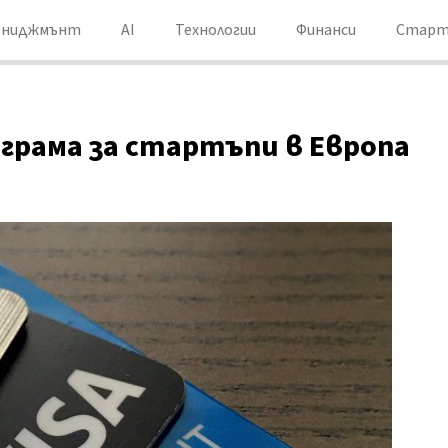
ениджмънт
AI
Технологии
Финанси
Старт
ограма за стартъпи в Европа