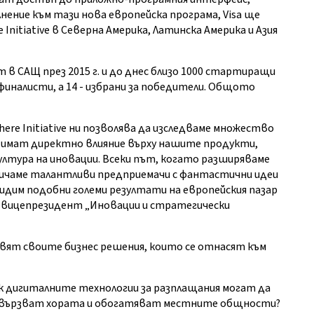
нение към тази нова европейска програма, Visa ще
nitiative в Северна Америка, Латинска Америка и Азия
 в САЩ през 2015 г. и до днес близо 1000 стартиращи
 финалисти, а 14 - избрани за победители. Общото
ere Initiative ни позволява да изследваме множество
 имат директно влияние върху нашите продукти,
лтура на иновации. Всеки път, когато разширяваме
вличаме талантливи предприемачи с фантастични идеи
идим подобни големи резултати на европейския пазар
и вицепрезидент „Иновации и стратегически
авят своите бизнес решения, които се отнасят към
 дигиталните технологии за разплащания могат да
 свързват хората и обогатяват местните общности?