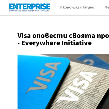
Икономика и бизнес
М
Visa оповести своята пр
- Everywhere Initiative