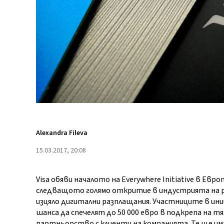
Alexandra Fileva
15.03.2017, 20:08
Visa обяви началото на Everywhere Initiative в Евр
следващото голямо откритие в индустрията на р
изцяло дигитални разплащания. Участниците в и
шанса да спечелят до 50 000 евро в подкрепа на тях
партньорство с клиенти на компанията. Те ще и