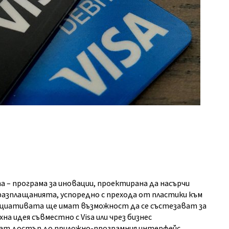
опа – програма за иновации, проектирана да насърчи
азплащанията, успоредно с прехода от пластики към
нициативата ще имат възможност да се състезават за
на идея съвместно с Visa или чрез бизнес
мат достъп до приложно-програмния интерфейс,