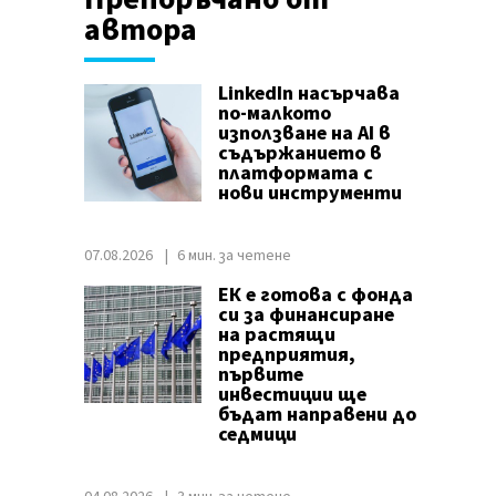
автора
LinkedIn насърчава
по-малкото
използване на AI в
съдържанието в
платформата с
нови инструменти
07.08.2026
6 мин. за четене
ЕК е готова с фонда
си за финансиране
на растящи
предприятия,
първите
инвестиции ще
бъдат направени до
седмици