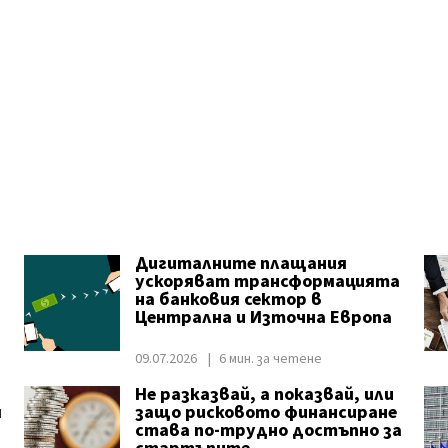
Дигиталните плащания
ускоряват трансформацията
на банковия сектор в
Централна и Източна Европа
09.07.2026
6 мин. за четене
Не разказвай, а показвай, или
я
защо рисковото финансиране
става по-трудно достъпно за