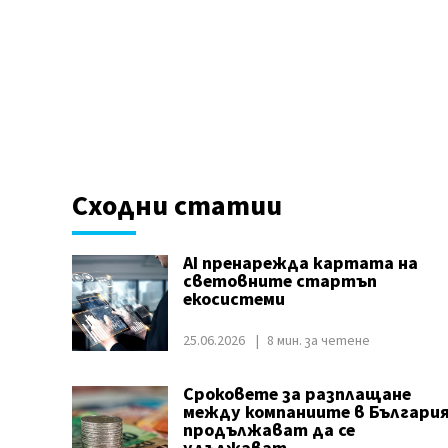
Сходни статии
AI пренарежда картата на
световните стартъп
екосистеми
25.06.2026
8 мин. за четене
Сроковете за разплащане
между компаниите в Българи
продължават да се