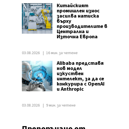
Китайският
промишлен износ
засилва натиска
върху
производителите в
Централна и
Източна Европа
03.08.2026
16 мин. за четене
Alibaba представя
нов модел
изкуствен
интелект, за да се
конкурира с OpenAI
и Anthropic
03.08.2026
9 мин. за четене
Препоръчано от