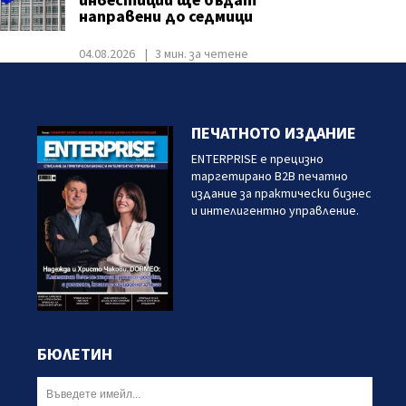
инвестиции ще бъдат
направени до седмици
04.08.2026
3 мин. за четене
ПЕЧАТНОТО ИЗДАНИЕ
ENTERPRISE е прецизно
таргетирано B2B печатно
издание за практически бизнес
и интелигентно управление.
БЮЛЕТИН