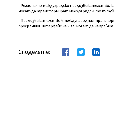
- Регионално междуградско предизвикателство: к
могат да трансформират междуградските пътув
- Предизвикателство в международния транспорт: 
програмния интерфейс на Visa, могат да направя
Споделете: