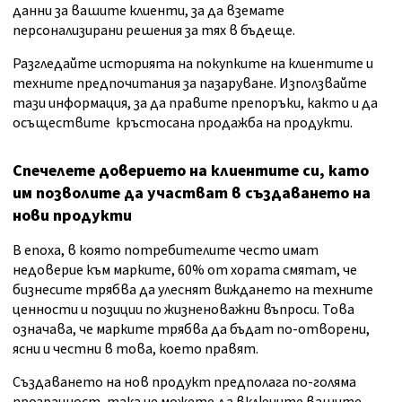
данни за вашите клиенти, за да вземате
персонализирани решения за тях в бъдеще.
Разгледайте историята на покупките на клиентите и
техните предпочитания за пазаруване. Използвайте
тази информация, за да правите препоръки, както и да
осъществите кръстосана продажба на продукти.
Спечелете доверието на клиентите си, като
им позволите да участват в създаването на
нови продукти
В епоха, в която потребителите често имат
недоверие към марките, 60% от хората смятат, че
бизнесите трябва да улеснят виждането на техните
ценности и позиции по жизненоважни въпроси. Това
означава, че марките трябва да бъдат по-отворени,
ясни и честни в това, което правят.
Създаването на нов продукт предполага по-голяма