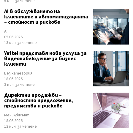
5 мин. за четене
AI в обслужването на
клиентите и автоматизацията
– стойност и рискове
AI
05.06.2026
13 мин. за четене
Yettel представя нова услуга за
видеонаблюдение за бизнес
клиенти
Без категория
18.06.2026
3 мин. за четене
Директни продажби –
стойностно предложение,
предимства и рискове
Мениджмънт
18.06.2026
12 мин. за четене