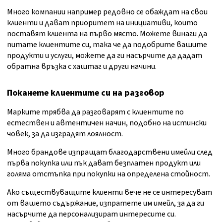
Много компании например редовно се обаждат на свои
клиенти и дават приоритет на инициативи, които
поставят клиента на първо място. Можете винаги да
питате клиентите си, така че да подобрите вашите
продукти и услуги, можете да ги насърчите да дадат
обратна връзка с хаштаг и други начини.
Поканете клиентите си на разговор
Марките трябва да разговарят с клиентите по
естествен и автентичен начин, подобно на истински
човек, за да изградят лоялност.
Много брандове изпращат благодарствени имейли след
първа покупка или пък дават безплатен продукт или
голяма отстъпка при покупки на определена стойност.
Ако съществуващите клиенти вече не се интересуват
от вашето съдържание, изпратете им имейл, за да ги
насърчите да персонализират интересите си.