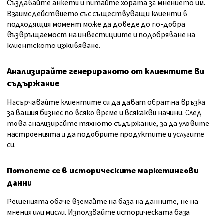
Създавайте анкети и питайте хората за мнението им.
Взаимодействието със съществуващи клиенти в
подходящия момент може да доведе до по-добра
възвръщаемост на инвестициите и подобряване на
клиентското изживяване.
Анализирайте генерираното от клиентите ви
съдържание
Насърчавайте клиентите си да дават обратна връзка
за вашия бизнес по всяко време и всякакви начини. След
това анализирайте тяхното съдържание, за да уловите
настроенията и да подобрите продуктите и услугите
си.
Потопете се в историческите маркетингови
данни
Решенията обаче вземайте на база на данните, не на
мнения или мисли. Използвайте историческата база