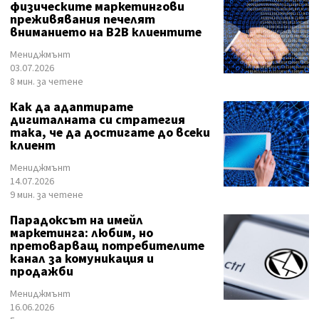
физическите маркетингови
преживявания печелят
вниманието на B2B клиентите
Мениджмънт
03.07.2026
8 мин. за четене
Как да адаптирате
дигиталната си стратегия
така, че да достигате до всеки
клиент
Мениджмънт
14.07.2026
9 мин. за четене
Парадоксът на имейл
маркетинга: любим, но
претоварващ потребителите
канал за комуникация и
продажби
Мениджмънт
16.06.2026