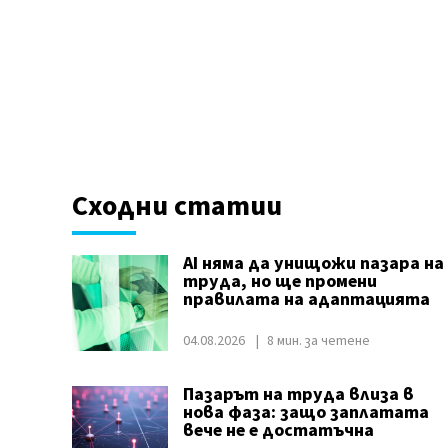
Сходни статии
AI няма да унищожи пазара на
труда, но ще промени
правилата на адаптацията
04.08.2026
8 мин. за четене
Пазарът на труда влиза в
нова фаза: защо заплатата
вече не е достатъчна