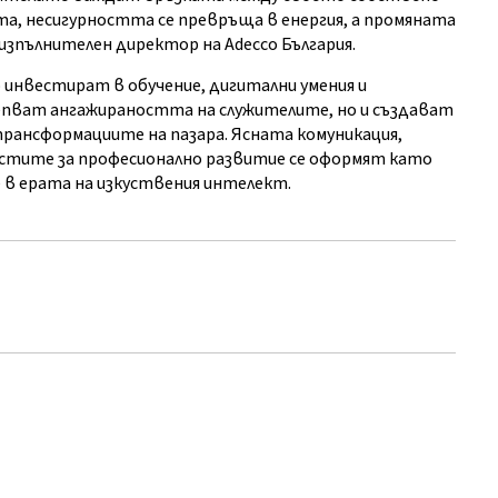
та, несигурността се превръща в енергия, а промяната
изпълнителен директор на Adecco България.
о инвестират в обучение, дигитални умения и
епват ангажираността на служителите, но и създават
трансформациите на пазара. Ясната комуникация,
стите за професионално развитие се оформят като
 в ерата на изкуствения интелект.