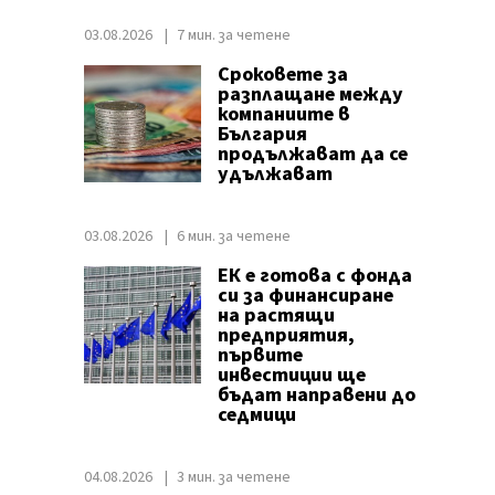
03.08.2026
7 мин. за четене
Сроковете за
разплащане между
компаниите в
България
продължават да се
удължават
03.08.2026
6 мин. за четене
ЕК е готова с фонда
си за финансиране
на растящи
предприятия,
първите
инвестиции ще
бъдат направени до
седмици
04.08.2026
3 мин. за четене