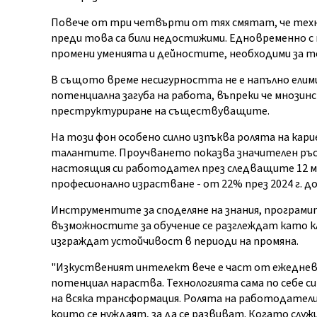
Повече от три четвърти от тях смятат, че техно
преди това са били недостижими. Едновременно с 
промени уменията и дейностите, необходими за т
В същото време несигурността не е напълно ели
потенциална загуба на работа, въпреки че мнозин
преструктуриране на съществуващите.
На този фон особено силно изпъква ролята на ка
талантите. Проучването показва значителен ръст
настоящия си работодател през следващите 12 мес
професионално израстване - от 22% през 2024 г. до 
Инструментите за споделяне на знания, програми
възможностите за обучение се разглеждат като к
изграждат устойчивост в периоди на промяна.
"Изкуственият интелект вече е част от ежеднев
потенциал нараства. Технологията сама по себе с
на всяка трансформация. Ролята на работодатели
които се нуждаят, за да се развиват. Когато с