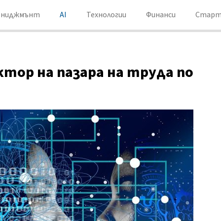
ениджмънт
AI
Технологии
Финанси
Старт
ктор на пазара на труда по