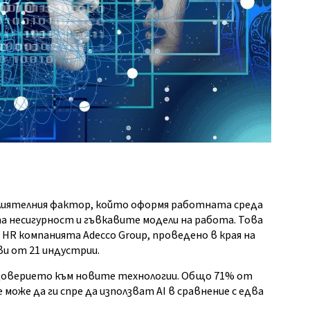
лиятелния фактор, който оформя работната среда
та несигурност и гъвкавите модели на работа. Това
HR компанията Adecco Group, проведено в края на
ви от 21 индустрии.
 доверието към новите технологии. Общо 71% от
оже да ги спре да използват AI в сравнение с едва