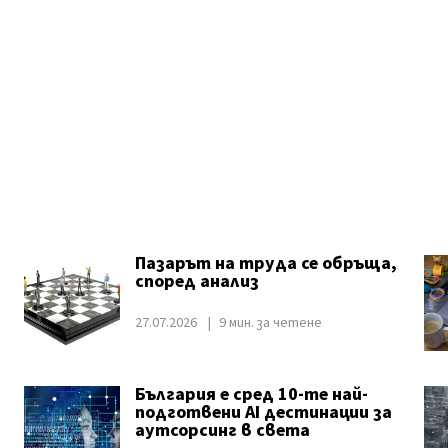
Пазарът на труда се обръща,
според анализ
27.07.2026
9 мин. за четене
България е сред 10-те най-
подготвени AI дестинации за
аутсорсинг в света