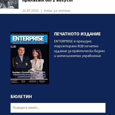
прилагат от 2 август
21.07.2026
6 мин. за четене
ПЕЧАТНОТО ИЗДАНИЕ
ENTERPRISE е прецизно
таргетирано B2B печатно
издание за практически бизнес
и интелигентно управление.
БЮЛЕТИН