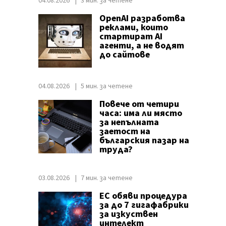
04.08.2026
3 мин. за четене
OpenAI разработва
реклами, които
стартират AI
агенти, а не водят
до сайтове
04.08.2026
5 мин. за четене
Повече от четири
часа: има ли място
за непълната
заетост на
българския пазар на
труда?
03.08.2026
7 мин. за четене
ЕС обяви процедура
за до 7 гигафабрики
за изкуствен
интелект