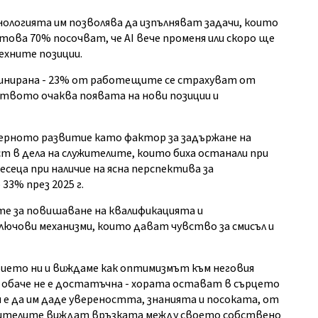
логията им позволява да изпълняват задачи, които
това 70% посочват, че AI вече променя или скоро ще
ехните позиции.
минирана - 23% от работещите се страхуват от
ството очаква появата на нови позиции и
риерното развитие като фактор за задържане на
 в дела на служителите, които биха останали при
еца при наличие на ясна перспектива за
33% през 2025 г.
те за повишаване на квалификацията и
лючови механизми, които дават чувство за смисъл и
ието ни и виждаме как оптимизмът към неговия
и обаче не е достатъчна - хората остават в сърцето
 е да им даде увереността, знанията и посоката, от
лужителите виждат връзката между своето собствено