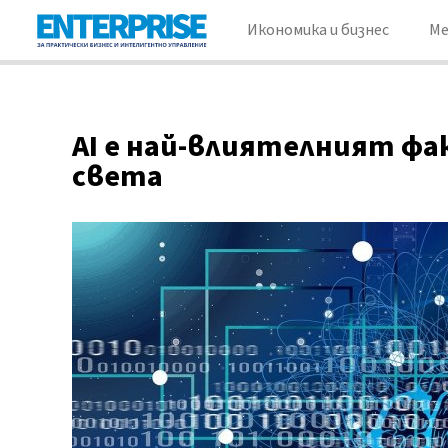
Икономика и бизнес
М
AI е най-влиятелният фа
света