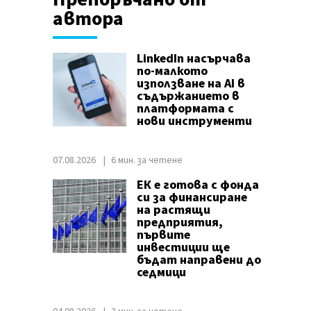
автора
LinkedIn насърчава
по-малкото
използване на AI в
съдържанието в
платформата с
нови инструменти
07.08.2026
6 мин. за четене
ЕК е готова с фонда
си за финансиране
на растящи
предприятия,
първите
инвестиции ще
бъдат направени до
седмици