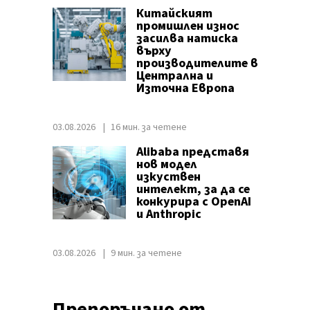
Китайският
промишлен износ
засилва натиска
върху
производителите в
Централна и
Източна Европа
03.08.2026
16 мин. за четене
Alibaba представя
нов модел
изкуствен
интелект, за да се
конкурира с OpenAI
и Anthropic
03.08.2026
9 мин. за четене
Препоръчано от