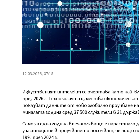
12.03.2026, 07:18
Изкуственият интелект се очертава като най-в
през 2026 г. Технологията измества икономическа
показват данните от ново глобално проучване на 
миналата година сред 37 500 служители в 31 държа
Само за една година впечатляващо е нарастнало
участниците в проучването посочват, че нищо не м
19% през 2024 г.