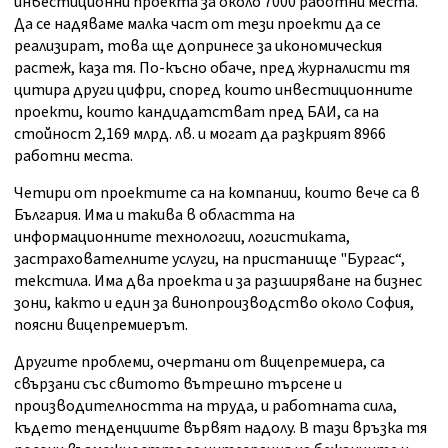
инвестиционни проекта за около 7000 работни места.
Да се надяваме малка част от тези проекти да се
реализират, това ще допринесе за икономическия
растеж, каза тя. По-късно обаче, пред журналисти тя
цитира други цифри, според които инвестиционните
проекти, които кандидатстват пред БАИ, са на
стойност 2,169 млрд. лв. и могат да разкрият 8966
работни места.
Четири от проектите са на компании, които вече са в
България. Има и такива в областта на
информационните технологии, логистиката,
застрахователните услуги, на пристанище "Бургас“,
текстила. Има два проекта и за разширяване на бизнес
зони, както и един за винопроизводство около София,
поясни вицепремиерът.
Другите проблеми, очертани от вицепремиера, са
свързани със свитото вътрешно търсене и
производителността на труда, и работната сила,
където тенденциите вървят надолу. В тази връзка тя