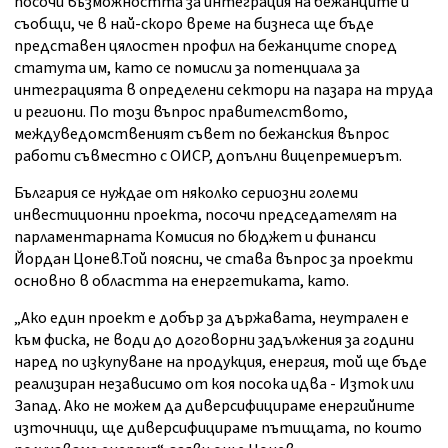
посочи възможността за интеграция на бежанците и
съобщи, че в най-скоро време на бизнеса ще бъде
представен цялостен профил на бежанците според
статута им, като се помисли за потенциала за
интеграцията в определени сектори на пазара на труда
и региони. По този въпрос правителството,
междуведомственият съвет по бежанския въпрос
работи съвместно с ОИСР, допълни вицепремиерът.
България се нуждае от няколко сериозни големи
инвестиционни проекта, посочи председателят на
парламентарната Комисия по бюджет и финанси
Йордан Цонев.Той поясни, че става въпрос за проекти
основно в областта на енергетиката, като.
„Ако един проект е добър за държавата, неутрален е
към фиска, не води до договорни задължения за години
наред по изкупуване на продукция, енергия, той ще бъде
реализиран независимо от коя посока идва - Изток или
Запад. Ако не можем да диверсифицираме енергийните
източници, ще диверсифицираме пътищата, по които