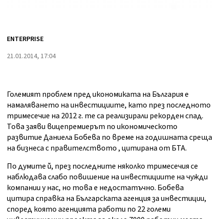
ENTERPRISE
21.01.2014, 17:04
Големият проблем пред икономиката на България е
намаляването на инвестициите, като през последното
тримесечие на 2012 г. те са реализирали рекорден спад.
Това заяви вицепремиерът по икономическото
развитие Даниела Бобева по време на годишната среща
на бизнеса с правителството , цитирана от БТА.
По думите й, през последните няколко тримесечия се
наблюдава слабо повишение на инвестициите на чужди
компании у нас, но това е недостатъчно. Бобева
цитира справка на Българската агенция за инвестиции,
според която агенцията работи по 22 големи