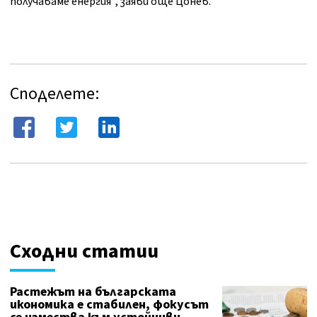
получаваме енергия“, заяви още Цонев.
Споделете:
Сходни статии
Растежът на българската
икономика е стабилен, фокусът