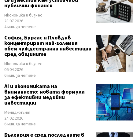
се измества към устойчиви
публични финанси
Икономика и бизнес
28.07.2026
4 мин. за четене
София, Бургас и Пловдив
концентрират най-големия
обем чуждестранни инвестиции
сред общините
Икономика и бизнес
06.04.2026
6 мин. за четене
AI и икономиката на
вниманието: новата формула
за ефективни медийни
инвестиции
Мениджмънт
24.02.2026
6 мин. за четене
България е сред последните в