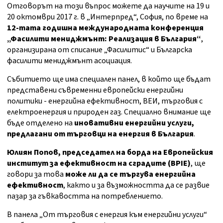
Отговорът на този въпрос можете да научите на 19 и
20 октомври 2017 г. в „Интерпред“, София, по време на
12-тата годишна международната конференция
„Фасилити мениджмънт: Реализация в България“
,
организирана от списание „Фасилитис“ и Българска
фасилити мениджмънт асоциация.
Събитието ще има специален панел, в който ще бъдат
представени съвременни европейски енергийни
политики - енергийна ефективност, ВЕИ, търговия с
електроенергия и природен газ. Специално внимание ще
бъде отделено на
иновативни енергийни услуги,
предлагани от търговци на енергия в България
.
Юлиян Попов, председател на борда на Европейския
институт за ефективност на сградите (
BPIE
)
, ще
говори за това
може ли да се търгува енергийна
ефективност
, както и за възможността да се развие
пазар за гъвкавостта на потреблението.
В панела „От търговия с енергия към енергийни услуги“