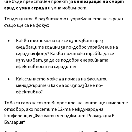
ще бъде представен проект за
интеграция на смарт
грид с умни сгради
и умна мобилност.
Тенденциите в развитието и управлението на сгради
също ще са на фокус:
Какви технологии ще се използват през
следващите години за по-добро управление на
сградния фонд? Какви политики трябва да се
изпълняват, за да се подобри енергийната
ефективност на сградите?
Как слънцето може да помага на фасилити
мениджърите и как да го използваме по-
ефективно?
Това са само част от въпросите, на които ще намерите
отговор, ако посетите 12-та международна
конференция „Фасилити мениджмънт: Реализация в
България“.