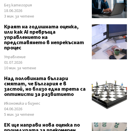
Без категория
18.06.2026
3 мин. за четене
Краят на годишната оценка,
или как AI превръща
управлението на
представянето в непрекъснат
процес
Управление
01.07.2026
10 мин. за четене
Над половината българи
смятат, че България е в
застой, но близо една трета са
оптимисти за развитието
Икономика и бизнес
04.06.2026
5 мин. за четене
ЕК ще направи нова оценка по
процедурата за прекомерен