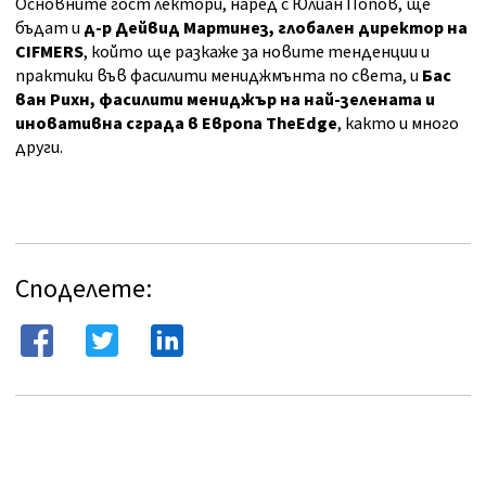
Основните гост лектори, наред с Юлиан Попов, ще
бъдат и
д-р Дейвид Мартинез, глобален директор на
CIFMERS
, който ще разкаже за новите тенденции и
практики във фасилити мениджмънта по света, и
Бас
ван Рихн, фасилити мениджър на най-зелената и
иновативна сграда в Европа
The
Edge
, както и много
други.
Споделете: