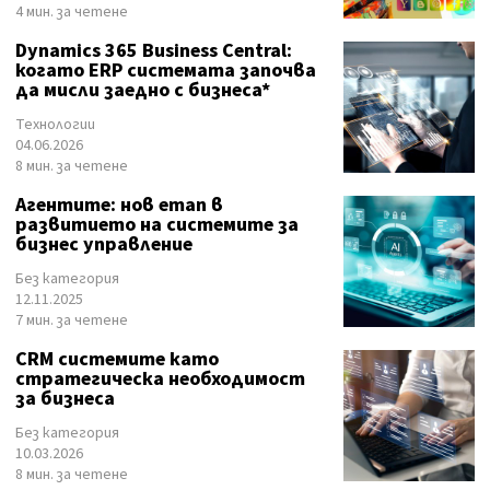
4 мин. за четене
Dynamics 365 Business Central:
когато ERP системата започва
да мисли заедно с бизнеса*
Технологии
04.06.2026
8 мин. за четене
Агентите: нов етап в
развитието на системите за
бизнес управление
Без категория
12.11.2025
7 мин. за четене
CRM системите като
стратегическа необходимост
за бизнеса
Без категория
10.03.2026
8 мин. за четене