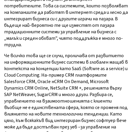
потребителите. Това са системите, които позволяват
на компаниите да работят в интернет среда и лесно да
интегрират бизнеса си с другите играчи на пазара. В
бъдеще най-вероятно те ще изместят от пазара
традиционните системи за управление на бизнеса с
„малък и среден обхват”, чиято поддръжка е много по-
трудна.
Че всичко това ще се случи, проличава от развитието
на информационните бизнес системи в глобален мащаб в
контекста на концепции като SaaS (Softwre as a service) и
Cloud Computing. На-пример CRM платформите
Salesforce CRM, Oracle нCRM On Demand, Microsoft
Dynamics CRM Online, NetSuite CRM +, решенията върху
SAP NetWeaver, SugarCRM и много други. Разбира се,
управлението на взаимоотношенията с клиенти
въобще не е единствената сфера, която се променя под
влиянието на новите технологични тенденции. Като
цяло, към всякакъв вид интегриран бизнес софтуер вече
може да бъде достъпван през уеб –за управление на