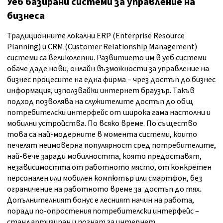
Уеб базирани системи за управление на
бизнеса
Традиционните локални ERP (Enterprise Resource
Planning) и CRM (Customer Relationship Management)
системи са великолепни. Развитието им в уеб системи
обаче даде нови, онлайн възможности за управление на
бизнес процесите на една фирма – чрез достъп до бизнес
информация, използвайки интернет браузър. Такъв
подход позволява на служителите достъп до общ
потребителски интерфейс от широка гама настолни и
мобилни устройства. По всяко време. По същество
това са най-модерните в момента системи, които
печелят неимоверна популярност сред потребителите,
най-вече заради мобилността, която предоставят,
независимостта от работното място, от конкретен
персонален или мобилен компютър или смартфон, без
ограничение на работното време за достъп до тях.
Допълнителният бонус е лесният начин на работа,
поради по-опростения потребителски интерфейс –
стандартизиран и познат за интернет