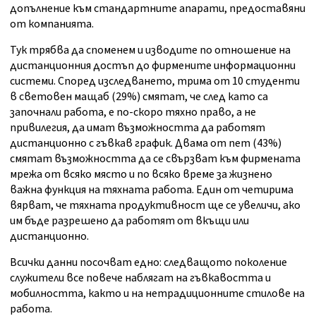
допълнение към стандартните апарати, предоставяни
от компанията.
Тук трябва да споменем и изводите по отношение на
дистанционния достъп до фирмените информационни
системи. Според изследването, трима от 10 студенти
в световен мащаб (29%) смятат, че след като са
започнали работа, е по-скоро тяхно право, а не
привилегия, да имат възможността да работят
дистанционно с гъвкав график. Двама от пет (43%)
смятат възможността да се свързват към фирмената
мрежа от всяко място и по всяко време за жизнено
важна функция на тяхната работа. Един от четирима
вярват, че тяхната продуктивност ще се увеличи, ако
им бъде разрешено да работят от вкъщи или
дистанционно.
Всички данни посочват едно: следващото поколение
служители все повече наблягат на гъвкавостта и
мобилността, както и на нетрадиционните стилове на
работа.