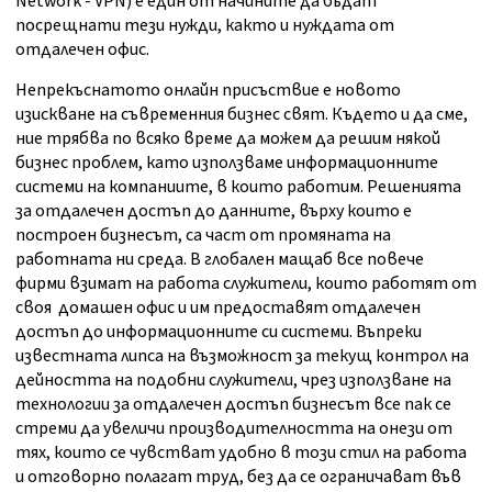
Network - VPN) е един от начините да бъдат
посрещнати тези нужди, както и нуждата от
отдалечен офис.
Непрекъснатото онлайн присъствие е новото
изискване на съвременния бизнес свят. Където и да сме,
ние трябва по всяко време да можем да решим някой
бизнес проблем, като използваме информационните
системи на компаниите, в които работим. Решенията
за отдалечен достъп до данните, върху които е
построен бизнесът, са част от промяната на
работната ни среда. В глобален мащаб все повече
фирми взимат на работа служители, които работят от
своя домашен офис и им предоставят отдалечен
достъп до информационните си системи. Въпреки
известната липса на възможност за текущ контрол на
дейността на подобни служители, чрез използване на
технологии за отдалечен достъп бизнесът все пак се
стреми да увеличи производителността на онези от
тях, които се чувстват удобно в този стил на работа
и отговорно полагат труд, без да се ограничават във