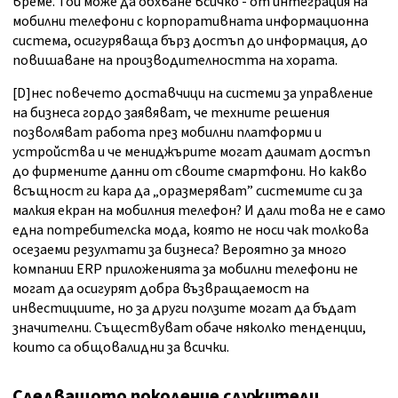
време. Той може да обхване всичко - от интеграция на
мобилни телефони с корпоративната информационна
система, осигуряваща бърз достъп до информация, до
повишаване на производителността на хората.
[D]нес повечето доставчици на системи за управление
на бизнеса гордо заявяват, че техните решения
позволяват работа през мобилни платформи и
устройства и че мениджърите могат даимат достъп
до фирмените данни от своите смартфони. Но какво
всъщност ги кара да „оразмеряват” системите си за
малкия екран на мобилния телефон? И дали това не е само
една потребителска мода, която не носи чак толкова
осезаеми резултати за бизнеса? Вероятно за много
компании ERP приложенията за мобилни телефони не
могат да осигурят добра възвращаемост на
инвестициите, но за други ползите могат да бъдат
значителни. Съществуват обаче няколко тенденции,
които са общовалидни за всички.
Следващото поколение служители