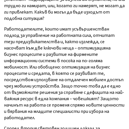
трудно ги намират, или, когато ги намерят, не могат да
ги привлекат. Какъв би могъл да бъде изходът от
подобна ситуация?
Работодателите, които имат усъвършенстван
подход за управление на работната сила, отчитат
тези предизвикателства и, както изглежда, се
насочват към две ключови неща – оптимизацияна
бизнес процесите и развитие на фирмените
информационни системи в посока на по-голяма
мобилност. Или обобщено: оптимизация на бизнес
процесите и средата, в която се развиват те,
посредством използване на отдалечен мобилен достъп
чрез мобилни устройства. Защо точно това да е едно
от възможните решения за справяне с дефицита на най-
важния ресурс в една компания – човешкият? Защото
начинът на работа се променя спрямо новите ценности
и вярвания на младите специалисти при избора на
работодател.
Според втория световен годишен доклад за