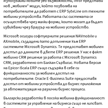
Използвайки новите уеб възможности, Infor представи
нов „мобилен” модул, който позволява на
потребителите да работят с ERP SyteLine от техните
мобилни устройства. Работата със системата се
осъществява чрез малки форми, които могат да бъдат
извиквани чрез браузър на мобилно устройство.
Microsoft осигури софтуерните решения NAVmobile и
AXmobile, създадени като допълнение към ERP
системите Microsoft Dynamics. Те предоставят мобилен
достъп до данните в двете ERP решения. У нас е факт
мобилно CRM решение за работа с Microsoft Dynamics
CRM, разработено от Балкан Сървисис. Новата версия
на Epicor iScala ERP също съдържа в себе си
функционалности за мобилен достъп на
потребителите. Oracle E-Business Suite предоставя
достъп от мобилни устройства до бизнес приложения
за автоматизация на различни бизнес процеси.
Български разработки в посока мобилна функционалност
в системите за управление на бизнеса също не липсват.