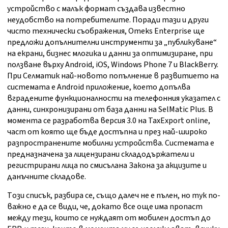
устройство с малък формат създава известно
неудобство на потребителите. Поради тази и други
чисто технически съображения, Omeks Enterprise ще
предложи допълнителни инструменти за „публикуване“
на екрани, бизнес млогика и данни за оптимизиране, при
ползване върху Android, iOS, Windows Phone 7 и BlackBerry.
При Селматик най-новото попълнение в развитието на
системата е Android приложение, което допълва
вградените функционалности на телефонния указател с
данни, синхронизирани от база данни на SelMatic Plus. В
момента се разработва версия 3.0 на TaxExport online,
част от която ще бъде достъпна и през най-широко
разпространените мобилни устройства. Системата е
предназначена за лицензирани складодържатели и
регистрирани лица по смисълана Закона за акцизите и
данъчните складове.
Tози списък, разбира се, също далеч не е пълен, но тук по-
важно е да се види, че, докато все още има пропаст
между тези, които се нуждаят от мобилен достъп до