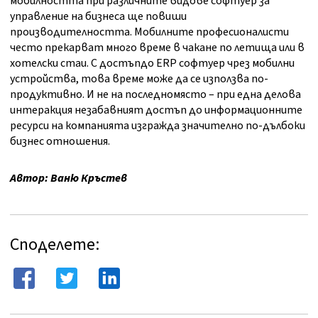
мобилността при различните видове софтуер за
управление на бизнеса ще повиши
производителността. Мобилните професионалисти
често прекарват много време в чакане по летища или в
хотелски стаи. С достъпдо ERP софтуер чрез мобилни
устройства, това време може да се използва по-
продуктивно. И не на последномясто – при една делова
интеракция незабавният достъп до информационните
ресурси на компанията изгражда значително по-дълбоки
бизнес отношения.
Автор: Ваню Кръстев
Споделете: