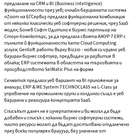
предлагане на CRM и BI (Business Intelligence)
функционалности през уеб; онлайн базираната система
nZoom на БГСервиз предлага функционална комбинация
от няколко класически уеб софтуерни решения, чрез SaaS
модел; Бонев Софт Одитинг е бизнес партньор на
Стоун Компютърс, за да предлага своята АЖУР 7 ERP с
пълните й функционалности като Cloud Computing
услуга; GenSoft работи върху Bizzio - новия си изцяло уеб
базиран бизнес софтуер, предвиден за развитие в
облака; ERP системата в областта на търговията и
производството SelMatic Plus на фирма
Селматик предлага уеб вариант на BI приложение за
анализи; ERP & ME System TECHNOCLASS на L-Class за
управление на промишлени групи и холдинги също е уеб
базирана и реализира концепцията SaaS.
Списъкът далеч не е изчерпателен и би могъл да бъде
добавен и списък с локални бизнес софтуерни системи,
чиито ресурси могат да бъдат достъпвани отдалечено
през всеки популярен браузър, без значение от