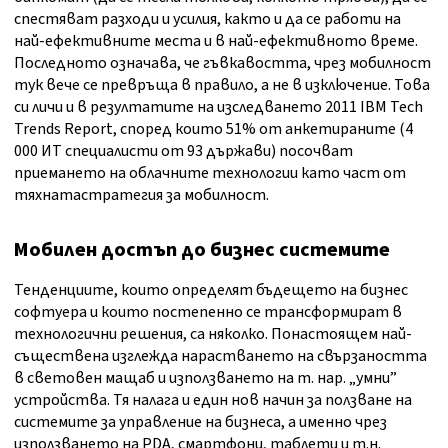
спестяват разходи и усилия, както и да се работи на
най-ефективните места и в най-ефективното време.
Последното означава, че гъвкавостта, чрез мобилност
тук вече се превръща в правило, а не в изключение. Това
си личи и в резултатите на изследването 2011 IBM Tech
Trends Report, според които 51% от анкетираните (4
000 ИТ специалисти от 93 държави) посочват
приемането на облачните технологии като част от
тяхнатастратегия за мобилност.
Мобилен достъп до бизнес системите
Тенденциите, които определят бъдещето на бизнес
софтуера и които постепенно се трансформират в
технологични решения, са няколко. Понастоящем най-
съществена изглежда нарастването на свързаността
в световен мащаб и използването на т. нар. „умни”
устройства. Тя налага и един нов начин за ползване на
системите за управление на бизнеса, а именно чрез
използването на PDA, смартфони, таблети и т.н.