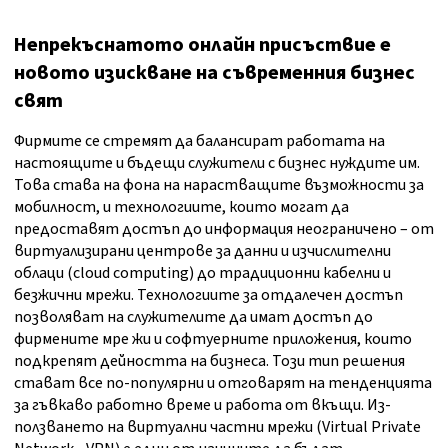
Непрекъснатото онлайн присъствие е
новото изискване на съвременния бизнес
свят
Фирмите се стремят да балансират работата на
настоящите и бъдещи служители с бизнес нуждите им.
Това става на фона на нарастващите възможности за
мобилност, и технологиите, които могат да
предоставят достъп до информация неограничено – от
виртуализирани центрове за данни и изчислителни
облаци (cloud computing) до традиционни кабелни и
безжични мрежи. Технологиите за отдалечен достъп
позволяват на служителите да имат достъп до
фирмените мре жи и софтуерните приложения, които
подкрепят дейността на бизнеса. Този тип решения
стават все по-популярни и отговарят на тенденцията
за гъвкаво работно време и работа от вкъщи. Из-
ползването на виртуални частни мрежи (Virtual Private