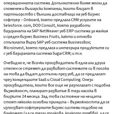
операционната система. Допълнително бихме могли да
споменем и български компании, които влизат в
партньорство с външни доставчици на уеб бизнес
софтуер – Onboard, която предлага CRM услугите на
Selesforce. com, DOD Consult, която разработи
базираната на SAP NetWeaver уеб ERP система за малкия
и среден бизнес Business Fruits, както и отново
стъпилата върху SAP уеб система BusinessBox;
Microinvest, която предлага и интегрира продуктите си
с уеб базираната система SugarCRM; и т.н.
Очевидно е, че всички производители в една или друга
степен се стремят да развиват системите си в посока
на това да бъдат достъпни през уеб, да се предлагат
чрез концепциите SaaS и Cloud Computing. Онези
производители, които все още не разполагат с подобна
възможност, планират развитие в тази насока в
близките 24 месеца. Зад това състояние на нещата
стоят няколко основни принципа – възможността да се
използват софтуерните бизнес системи подобно на
банкомат (да се тегли толкова, колкото трябва), да се