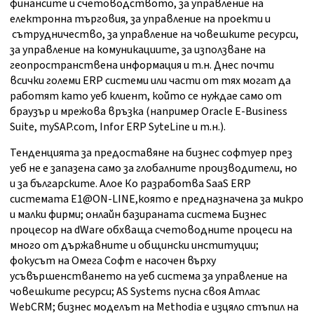
финансите и счетоводството, за управление на
електронна търговия, за управление на проекти и
сътрудничество, за управление на човешките ресурси,
за управление на комуникациите, за използване на
геопространствена информация и т.н. Днес почти
всички големи ERP системи или части от тях могат да
работят като уеб клиент, който се нуждае само от
браузър и мрежова връзка (например Oracle E-Business
Suite, mySAP.com, Infor ERP SyteLine и т.н.).
Тенденцията за предоставяне на бизнес софтуер през
уеб не е запазена само за глобалните производители, но
и за българските. Алое Ко разработва SaaS ERP
системата Е1@ON-LINE,която е предназначена за микро
и малки фирми; онлайн базираната система Бизнес
процесор на dWare обхваща счетоводните процеси на
много от държавните и общински институции;
фокусът на Омега Софт е насочен върху
усъвършенстването на уеб система за управление на
човешките ресурси; AS Systems пусна своя Атлас
WebCRM; бизнес моделът на Methodia е изцяло стъпил на