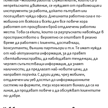
понятие –мобилна работа. Служителите, които са в
непрекъснато движение, се нуждаят от правомощия и
инструменти за работа, докато пътуват или
посещават чужди офиси. Днешната работна сила е по-
мобилна от всякога и всеки ден все повече хора
работят от произволен брой отдалечени работни
места. Това са екипи, които са разпръснати навсякъде в
пространството и вероятно се опитват в реално
време да работят с клиенти, доставчици,
консултанти, външни партньори и т.н. Те имат нужда
от най-актуалната информация, за да правят
светкавичнисправки, да наблюдават тенденции, да
черпят съпътстваща информация, да знаят
наличности, да предлагат най-новите цени, да
направят поръчка. С други думи, чрез мобилен,
отдалечен или уеб достъп до информационните
системи на фирмите, тези хора могат винаги да са на
линия, да продават повече и да обслужват клиентите
по-добре.