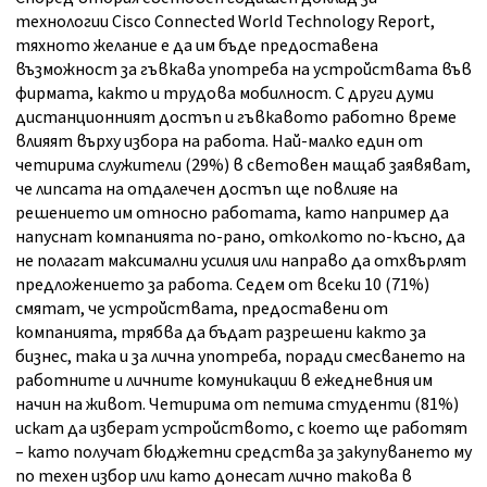
технологии Cisco Connected World Technology Report,
тяхното желание е да им бъде предоставена
възможност за гъвкава употреба на устройствата във
фирмата, както и трудова мобилност. С други думи
дистанционният достъп и гъвкавото работно време
влияят върху избора на работа. Най-малко един от
четирима служители (29%) в световен мащаб заявяват,
че липсата на отдалечен достъп ще повлияе на
решението им относно работата, като например да
напуснат компанията по-рано, отколкото по-късно, да
не полагат максимални усилия или направо да отхвърлят
предложението за работа. Седем от всеки 10 (71%)
смятат, че устройствата, предоставени от
компанията, трябва да бъдат разрешени както за
бизнес, така и за лична употреба, поради смесването на
работните и личните комуникации в ежедневния им
начин на живот. Четирима от петима студенти (81%)
искат да изберат устройството, с което ще работят
– като получат бюджетни средства за закупуването му
по техен избор или като донесат лично такова в