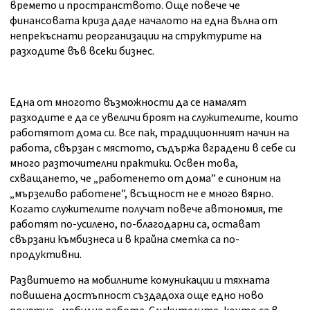
времето и пространството. Още повече че
финансовата криза даде началото на една вълна от
непрекъснати реорганизации на структурите на
разходите във всеки бизнес.
Една от многото възможности да се намалят
разходите е да се увеличи броят на служителите, които
работятот дома си. Все пак, традиционният начин на
работа, свързан с мястото, съдържа вградени в себе си
много разточителни практики. Освен това,
схващането, че „работенето от дома” е синоним на
„мързеливо работене”, всъщност не е много вярно.
Когато служителите получат повече автономия, те
работят по-усилено, по-благодарни са, остават
свързани къмбизнеса и в крайна сметка са по-
продуктивни.
Развитието на мобилните комуникации и тяхната
повишена достъпност създадоха още едно ново