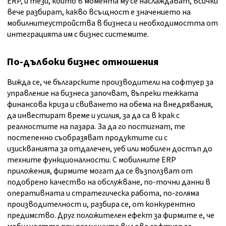
ERP, и тези, които в момента му се наслаждават, всички
вече разбират, какво всъщност е значението на
мобилнитеустройства в бизнеса и необходимостта от
интеграцията им с бизнес системите.
По-дълбоки бизнес отношения
Вижда се, че българските производители на софтуер за
управление на бизнеса започват, въпреки тежката
финансова криза и свиването на обема на внедрявания,
да инвестират време и усилия, за да са в крак с
реалностите на пазара. За да го постигнат, те
постепенно съобразяват продуктите си с
изискванията за отдалечен, уеб или мобилен достъп до
техните функционалности. С мобилните ERP
приложения, фирмите могат да се възползват от
подобрено качество на обслужване, по-точни данни в
оперативната и стратегическа работа, по-голяма
производителност и, разбира се, от конкурентно
предимство. Друг положителен ефект за фирмите е, че