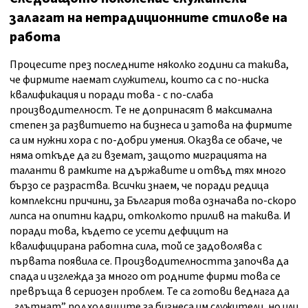
залагат на нетрадиционните стилове на
работа
Процесите през последните няколко години са такива,
че фирмите наемат служители, които са с по-ниска
квалификация и поради това - с по-слаба
производителност. Те не допринасят в максимална
степен за развитието на бизнеса и затова на фирмите
са им нужни хора с по-добри умения. Оказва се обаче, че
няма откъде да ги вземат, защото миграцията на
таланти в рамките на държавите и отвъд тях много
бързо се разраства. Всички знаем, че поради редица
комплексни причини, за България това означава по-скоро
липса на опитни кадри, отколкото прилив на такива. И
поради това, където се усети дефицит на
квалифицирана работна сила, той се задоволява с
първата появила се. Производителността започва да
спада и изглежда за много от родните фирми това се
превръща в сериозен проблем. Те са готови веднага да
„глътнат” подходящите за бизнеса им служители, но или