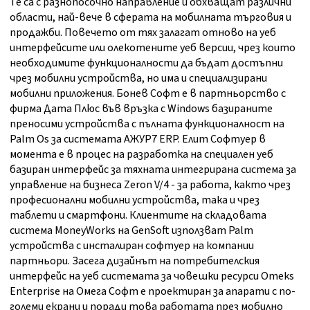
Те са с разнопосочно направление и обхващат различни
области, най-вече в сферата на мобилната търговия и
продажби. Повечето от тях залагат отново на уеб
интерфейсите или олекотените уеб версии, чрез които
необходимите функционалности да бъдат достъпни
чрез мобилни устройства, но има и специализирани
мобилни приложения. Бонев Софт е в партньорство с
фирма Дата Плюс във връзка с Windows базираните
преносими устройства с пълната функционалност на
Palm Os за системата АЖУР7 ERP. Елит Софтуер в
момента е в процес на разработка на специален уеб
базиран интерфейс за тяхната интегрирана система за
управление на бизнеса Zeron V/4 - за работа, както чрез
професионални мобилни устройства, така и чрез
таблети и смартфони. Клиентите на складовата
система MoneyWorks на GenSoft използват Palm
устройства с инсталиран софтуер на компании
партньори. Засега дизайнът на потребителския
интерфейс на уеб системата за човешки ресурси Omeks
Enterprise на Омега Софт е проектиран за апарати с по-
големи екрани и поради това работата през мобилно