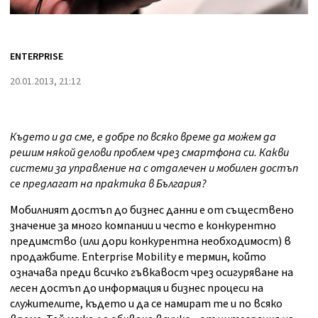
ENTERPRISE
20.01.2013, 21:12
Където и да сме, е добре по всяко време да можем да
решим някой делови проблем чрез смартфона си. Какви
системи за управление на с отдалечен и мобилен достъп
се предлагат на практика в България?
Мобилният достъп до бизнес данни е от съществено
значение за много компании и често е конкурентно
предимство (или дори конкурентна необходимост) в
продажбите. Enterprise Mobility е термин, който
означава преди всичко гъвкавост чрез осигуряване на
лесен достъп до информация и бизнес процеси на
служителите, където и да се намират те и по всяко