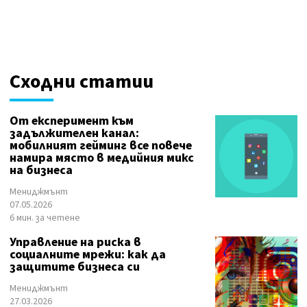
Сходни статии
От експеримент към
задължителен канал:
мобилният гейминг все повече
намира място в медийния микс
на бизнеса
Мениджмънт
07.05.2026
6 мин. за четене
Управление на риска в
социалните мрежи: как да
защитите бизнеса си
Мениджмънт
27.03.2026