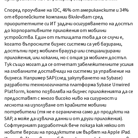
Според проучване на IDC, 46% от американските и 34%
от европейските компании включват сред
приоритетните си ИТ задачи осигуряването на достъп
до корпоративните приложения от мобилни
устройства. Един от пътищата това да се случи е,
когато въпросните бизнес системи са уеб базирани,
достъпни през мобилен браузър или специализирани
приложения, или локални, но с опция за мобилен достъп.
Тук също могат да се отчетат забележителните усилия
на глобалните доставчици на системи за управление на
бизнеса. Например SAP(след закупуването на Sybase)
разработи технологичната платформа Sybase Unwired
Platform, която позволява на бизнес приложенията да се
предоставят с много високо ниво на сигурност и
леснота на използване от крайните мобилни
потребители (тя не е ограничена само до продукти на
SAP, а може да извлича данни и от други приложения).
Софтуерният разработчик вече показа как някои от
новите версии на продуктите им вървят на Apple iPad.