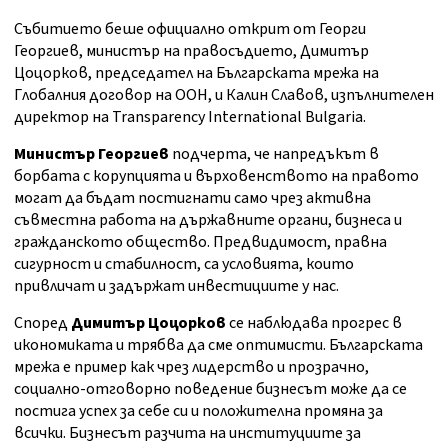
Събитието беше официално открит от Георги
Георгиев, министър на правосъдието, Димитър
Цоцорков, председател на Българската мрежа на
Глобалния договор на ООН, и Калин Славов, изпълнителен
директор на Transparency International Bulgaria.
Министър Георгиев
подчерта, че напредъкът в
борбата с корупцията и върховенството на правото
могат да бъдат постигнати само чрез активна
съвместна работа на държавните органи, бизнеса и
гражданското общество. Предвидимост, правна
сигурност и стабилност, са условията, които
привличат и задържат инвестициите у нас.
Според
Димитър Цоцорков
се наблюдава прогрес в
икономиката и трябва да сме оптимисти. Българската
мрежа е пример как чрез лидерство и прозрачно,
социално-отговорно поведение бизнесът може да се
постига успех за себе си и положителна промяна за
всички. Бизнесът разчита на институциите за