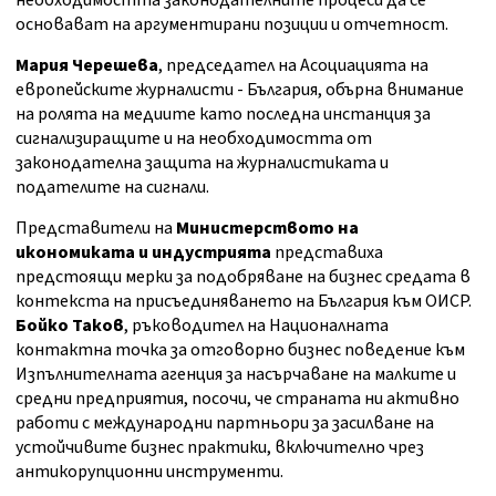
необходимостта законодателните процеси да се
основават на аргументирани позиции и отчетност.
Мария Черешева
, председател на Асоциацията на
европейските журналисти - България, обърна внимание
на ролята на медиите като последна инстанция за
сигнализиращите и на необходимостта от
законодателна защита на журналистиката и
подателите на сигнали.
Представители на
Министерството на
икономиката и индустрията
представиха
предстоящи мерки за подобряване на бизнес средата в
контекста на присъединяването на България към ОИСР.
Бойко Таков
, ръководител на Националната
контактна точка за отговорно бизнес поведение към
Изпълнителната агенция за насърчаване на малките и
средни предприятия, посочи, че страната ни активно
работи с международни партньори за засилване на
устойчивите бизнес практики, включително чрез
антикорупционни инструменти.