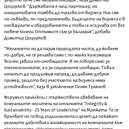
защото вече сме набрали инерция", каза Димитър
Цоцорков. "Държавата е наш партньор, но
инициативата трябва да тръгва от бизнеса. Ние сме
по-гъвкави, по-предприемчиви. Бъдещето на бизнеса е в
иновациите и образованието и това се осъзнава от все
повече колеги. Оптимист съм за България", добави
Димитър Цоцорков.
"Желанието ни да пазим природата чиста, да живеем
по-добре, не се решава само с по-малка консумация.
всичко зависи от иновациите. И не говоря само за
технологичните, а и за социалните иновации. Това е
начинът да продължим напред, да даваме добрия
пример, защото без участието на бизнеса няма
устойчивост", каза в заключение Огнян Траянов.
Форумът приключи с тържествено обявяване на
компаниите-носители на отличията "Integrity &
Sustainability - 15 Years of Leadership" на Мрежата. Те се
връчват по повод годишнината и целят да покажат
реалните действия и ангажираност на компаниите към