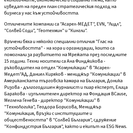
екологичните, икономически и социални теми, като
изведат на преден план стратегическия подход на
бизнеса у нас към устойчивостта.
Отличените компании са "Асарел-МЕДЕТ", EVN, "Лидл",
"Солвей Соди", "Геотехмин" и "Кингли".
Връчени бяха и няколко специални отличия "Глас на
устойчивостта" - на хора и организации, които са
помогнали за развитието на Мрежата през последните
15 години. Техни носители са Ана Финджикова -
ръководител на отдел "Комуникации" в "Асарел-
Медет"АД, Даниел Киряков - мениджър "Комуникации" в
Американската търговска камара на България, Доника
Ризова - дългогодишен журналист и пиар експерт, Елица
Баракова - изпълнителен директор на Фондация BCause,
Меглена Генева - директор "Комуникации" в
"ТехноЛогика", Теодора Борисова, Мениджър
"Комуникация, връзки с институциите и
обществеността" в "Солвей България", сдружение
"Конфиндустрия България", както и екипът на ESG News.