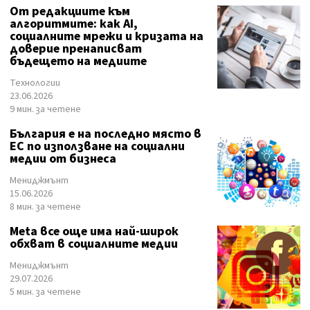
От редакциите към
алгоритмите: как AI,
социалните мрежи и кризата на
доверие пренаписват
бъдещето на медиите
Технологии
23.06.2026
9 мин. за четене
България е на последно място в
ЕС по използване на социални
медии от бизнеса
Мениджмънт
15.06.2026
8 мин. за четене
Meta все още има най-широк
обхват в социалните медии
Мениджмънт
29.07.2026
5 мин. за четене