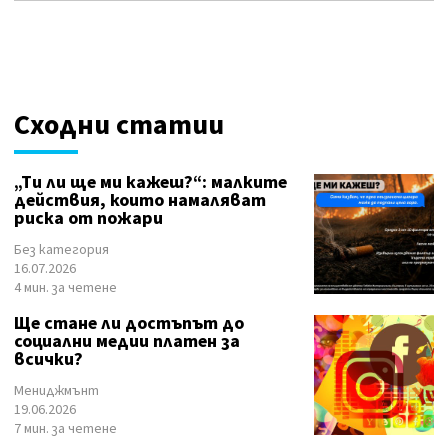
Сходни статии
„Ти ли ще ми кажеш?“: малките
действия, които намаляват
риска от пожари
Без категория
16.07.2026
4 мин. за четене
Ще стане ли достъпът до
социални медии платен за
всички?
Мениджмънт
19.06.2026
7 мин. за четене