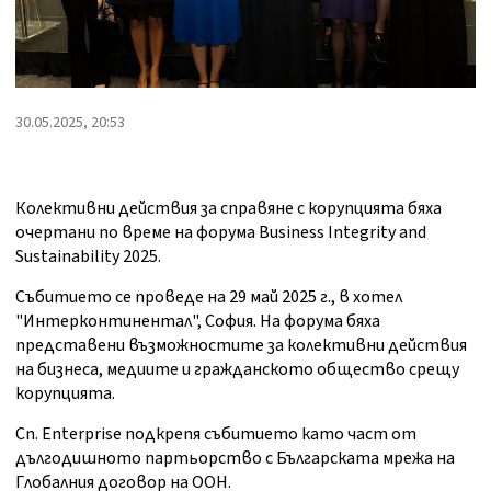
30.05.2025, 20:53
Колективни действия за справяне с корупцията бяха
очертани по време на форума Business Integrity and
Sustainability 2025.
Събитието се проведе на 29 май 2025 г., в хотел
"Интерконтинентал", София. На форума бяха
представени възможностите за колективни действия
на бизнеса, медиите и гражданското общество срещу
корупцията.
Сп. Enterprise подкрепя събитието като част от
дългодишното партьорство с Българската мрежа на
Глобалния договор на ООН.