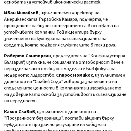
основата за устойчив икономически растеж.
Иван Михайлов
, изпълнителен директор на
Американската Търговска Камара, подчерта, че
принципите на бизнес интегритет са в основата на
устойчивите компании. Той акцентира върху
значението на културата на сигнализиране и на
средата, която подкрепя служителите в тази роля.
Роберто Санторели
, председател на "Конфиндустрия
България", изтъкна, че социалната отговорност вече е
неразделна част от бизнес модела и е във фокуса на
модерното лидерство.
Спирос Номикос
, изпълнителен
директор на "Солвей Соди" говори за значението на
споделените ценности в компанията и изграждането
на доверие като основа за устойчивост и сигнализиране
на нередности.
Калин Славов
, изпълнителен директор на
"Прозрачност без граници", постави акцент върху
нуждата от прозрачно регулиране на лобизма и