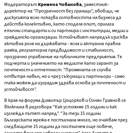
Модераторът
Кремена Чобанова
, заместник-
директор на "Прозрачност без граници", обобщи, че
дискусията ясно показва готовността на бизнеса да
действа колективно, като споделя опит, прилага
етични стандарти и си партнира с институции, медии и
граждански организации. Устойчивият напредък изисква
активна роля на държавата - ясна и актуална правна
рамка, регулаторна предвидимост и стабилност,
прозрачно управление на публичните предприятия. Тя
подчерта и значението на медиите като гарант за
почтеност и отчетност. "Промяната се случва
отвътре навън, но и чрез съюзници и партньори - само
така можем да изградим здрава основа за почтеност и
устойчивост".
В края на форума Димитър Цоцорков и Огнян Траянов се
включиха в разговора "Как устояхме 15 години и как
изглежда пътят напред". "За тези 15 години
Българската мрежа е постигнала много, но очаквам през
следващите 15 години да постигнем още повече,