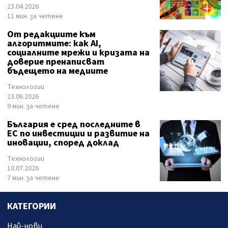
23.04.2026
11 мин. за четене
От редакциите към
алгоритмите: как AI,
социалните мрежи и кризата на
доверие пренаписват
бъдещето на медиите
Технологии
23.06.2026
9 мин. за четене
България е сред последните в
ЕС по инвестиции и развитие на
иновации, според доклад
Технологии
10.07.2026
7 мин. за четене
КАТЕГОРИИ
Най-нови