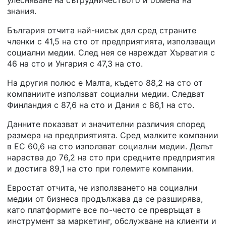
улесняване на сътрудничеството и обмена на
знания.
България отчита най-нисък дял сред страните
членки с 41,5 на сто от предприятията, използващи
социални медии. След нея се нареждат Хърватия с
46 на сто и Унгария с 47,3 на сто.
На другия полюс е Малта, където 88,2 на сто от
компаниите използват социални медии. Следват
Финландия с 87,6 на сто и Дания с 86,1 на сто.
Данните показват и значителни различия според
размера на предприятията. Сред малките компании
в ЕС 60,6 на сто използват социални медии. Делът
нараства до 76,2 на сто при средните предприятия
и достига 89,1 на сто при големите компании.
Евростат отчита, че използването на социални
медии от бизнеса продължава да се разширява,
като платформите все по-често се превръщат в
инструмент за маркетинг, обслужване на клиенти и