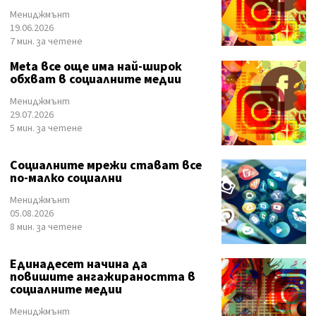
Мениджмънт
19.06.2026
7 мин. за четене
Meta все още има най-широк
обхват в социалните медии
Мениджмънт
29.07.2026
5 мин. за четене
Социалните мрежи стават все
по-малко социални
Мениджмънт
05.08.2026
8 мин. за четене
Единадесет начина да
повишите ангажираността в
социалните медии
Мениджмънт