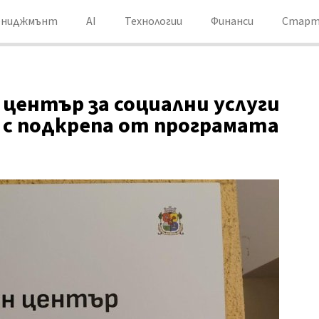
ениджмънт
AI
Технологии
Финанси
Старт
център за социални услуги
 с подкрепа от програмата