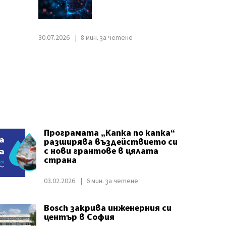
30.07.2026
8 мин. за четене
Програмата „Капка по капка“
разширява въздействието си
с нови грантове в цялата
страна
03.02.2026
6 мин. за четене
Bosch закрива инженерния си
център в София