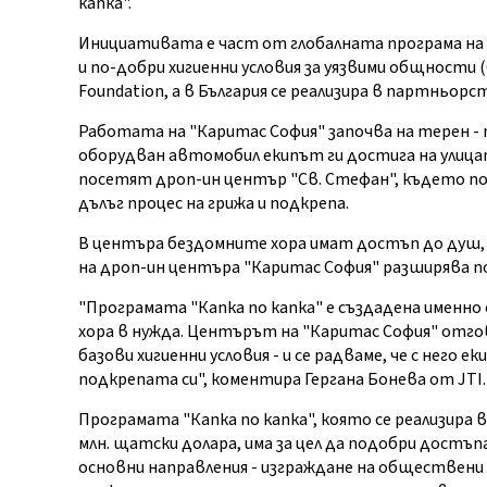
капка".
Инициативата е част от глобалната програма на 
и по-добри хигиенни условия за уязвими общности 
Foundation, а в България се реализира в партньорс
Работата на "Каритас София" започва на терен - т
оборудван автомобил екипът ги достига на улица
посетят дроп-ин център "Св. Стефан", където пол
дълъг процес на грижа и подкрепа.
В центъра бездомните хора имат достъп до душ, 
на дроп-ин центъра "Каритас София" разширява по
"Програмата "Капка по капка" е създадена именно 
хора в нужда. Центърът на "Каритас София" отго
базови хигиенни условия - и се радваме, че с него 
подкрепата си", коментира Гергана Бонева от JTI.
Програмата "Капка по капка", която се реализира в
млн. щатски долара, има за цел да подобри достъпа
основни направления - изграждане на обществени ч