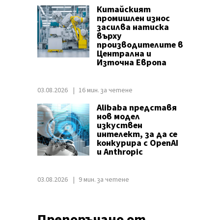
Китайският
промишлен износ
засилва натиска
върху
производителите в
Централна и
Източна Европа
03.08.2026
16 мин. за четене
Alibaba представя
нов модел
изкуствен
интелект, за да се
конкурира с OpenAI
и Anthropic
03.08.2026
9 мин. за четене
Препоръчано от