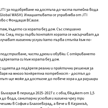
JTI за подобряване на достъпа до чиста питейна вода
(Global WASH). Инициативата се управлява от JTI
тво с Фондация BCause.
ам, където са хората без дом. Със специално
та. След този първи контакт хората се насърчават да
учават хигиенни услуги като първа стъпка към по-
подстригване, чисти дрехи и обувки. С откриването
дкрепата си към хората без дом.
с идеята да подкрепя реални и практични решения за
варя на много конкретна потребност - достъп до
екипът ще може да достигне до повече хора и да разшири
 България в периода 2025-2027 г. с общ бюджет от 1,5
 до вода, санитарни условия и хигиена чрез три
ешми в София и Благоевград, а вече и в Казанлък,