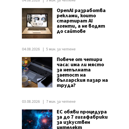
04.08.2026
3 мин. за четене
OpenAI разработва
реклами, които
стартират AI
агенти, а не водят
до сайтове
04.08.2026
5 мин. за четене
Повече от четири
часа: има ли място
за непълната
заетост на
българския пазар на
труда?
03.08.2026
7 мин. за четене
ЕС обяви процедура
за до 7 гигафабрики
за изкуствен
интелект