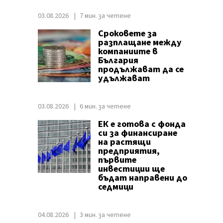
03.08.2026
7 мин. за четене
Сроковете за
разплащане между
компаниите в
България
продължават да се
удължават
03.08.2026
6 мин. за четене
ЕК е готова с фонда
си за финансиране
на растящи
предприятия,
първите
инвестиции ще
бъдат направени до
седмици
04.08.2026
3 мин. за четене