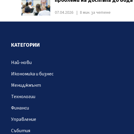
проблеми на достъпа до вода
07.04.2026
8 мин. за четене
КАТЕГОРИИ
Най-нови
Икономика и бизнес
Мениджмънт
Технологии
Финанси
Управление
Събития