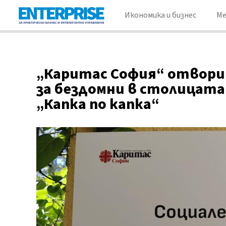
Икономика и бизнес
М
„Каритас София“ отвори 
за бездомни в столицата
„Капка по капка“