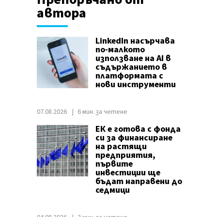
автора
LinkedIn насърчава
по-малкото
използване на AI в
съдържанието в
платформата с
нови инструменти
07.08.2026
6 мин. за четене
ЕК е готова с фонда
си за финансиране
на растящи
предприятия,
първите
инвестиции ще
бъдат направени до
седмици