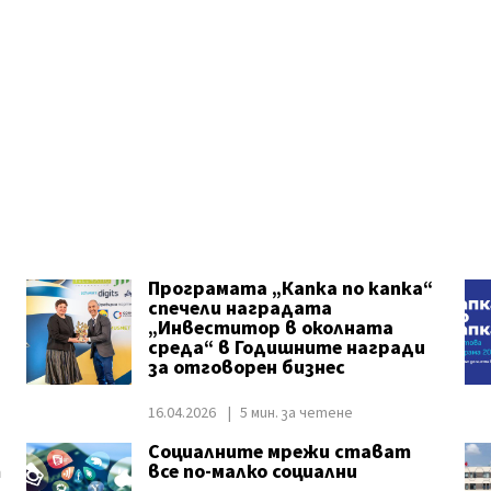
Програмата „Капка по капка“
спечели наградата
„Инвеститор в околната
среда“ в Годишните награди
за отговорен бизнес
16.04.2026
5 мин. за четене
Социалните мрежи стават
т
все по-малко социални