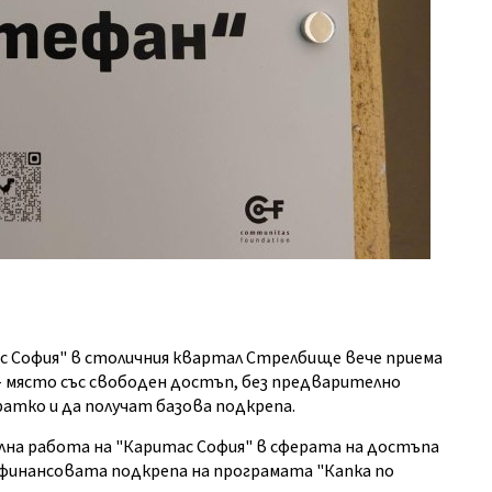
ас София" в столичния квартал Стрелбище вече приема
 - място със свободен достъп, без предварително
атко и да получат базова подкрепа.
а работа на "Каритас София" в сферата на достъпа
н с финансовата подкрепа на програмата "Капка по