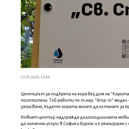
13.05.2026, 14:44
Центърът за подкрепа на хора без дом на "Карит
посетители. Той работи по т.нар. "drop-in" модел
записване, където хората могат да останат за кр
Новият център надгражда дългогодишната мобилн
до хигиенни услуги в София и Бургас и е реализира