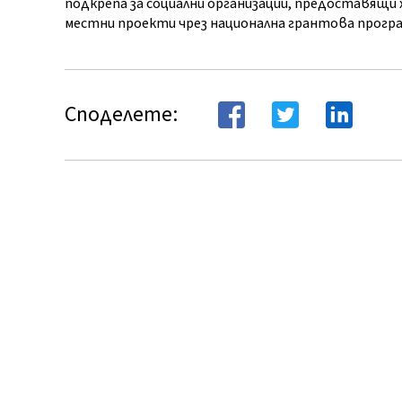
подкрепа за социални организации, предоставящи хи
местни проекти чрез национална грантова програ
Споделете: