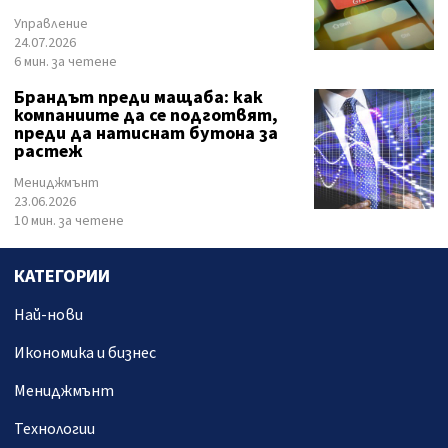
Управление
24.07.2026
6 мин. за четене
Брандът преди мащаба: как
компаниите да се подготвят,
преди да натиснат бутона за
растеж
Мениджмънт
23.06.2026
10 мин. за четене
КАТЕГОРИИ
Най-нови
Икономика и бизнес
Мениджмънт
Технологии