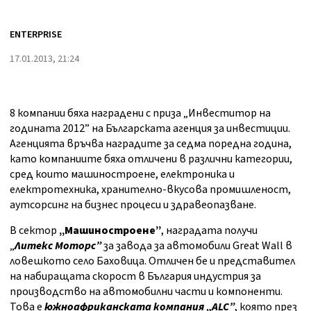
ENTERPRISE
17.01.2013, 21:24
8 компании бяха наградени с приза „Инвеститор на
годината 2012” на Българската агенция за инвестиции.
Агенцията връчва наградите за седма поредна година,
като компаниите бяха отличени в различни категории,
сред които машиностроене, електроника и
електротехника, хранително-вкусова промишленост,
аутсорсинг на бизнес процеси и здравеопазване.
В сектор
„Машиностроене”
, наградата получи
„
Литекс Моторс”
за завода за автомобили Great Wall в
ловешкото село Баховица. Отличен бе и представител
на набиращата скорост в България индустрия за
производство на автомобилни части и компоненти.
Това е
южноафриканската компания „ALC”
, която през