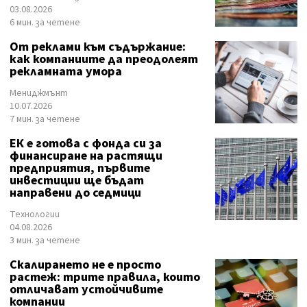
03.08.2026
6 мин. за четене
От реклами към съдържание:
как компаниите да преодолеят
рекламната умора
Мениджмънт
10.07.2026
7 мин. за четене
ЕК е готова с фонда си за
финансиране на растящи
предприятия, първите
инвестиции ще бъдат
направени до седмици
Технологии
04.08.2026
3 мин. за четене
Скалирането не е просто
растеж: трите правила, които
отличават устойчивите
компании