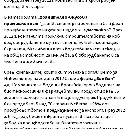
оборудване. През 2012г. компанията откри сервизен
център в България.
В категорията
„Хранително-вкусова
промишленост”
за инвеститор на годината бе избран
производителят на захарни изделия „
Престиж 96”.
През
2012 г. компанията приключи строителството на нов
цех, оборудването му и пускането му в експлоатация.
Сградата, включваща производствена част и склад, е
на обща стойност 28 млн. лева, а в оборудването й са
вложени още 2 млн. лева.
Сред компаниите, които си тръгнаха с отличието за
Инвеститор на година 2012 беше и фирма
„Биовет“
АД.
Компанията е водещ европейски производител на
биотехнологични и фармацевтични продукти с над 55
години традиция и опит в тази индустрия. Продуктите
й се продават в над 70 страни в света, а 98% от
производството е предназначено за експорт. През 2012
г. в Разград беше открит и пуснат в експлоатация
завод за производство на биотехнологични и