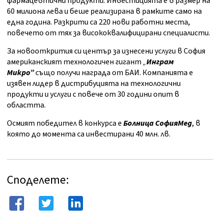
фармацевтични продукти. Инвестицията е в размер на
60 милиона лева и беше реализирана в рамките само на
една година. Разкрити са 220 нови работни места,
повечето от тях за висококвалифицирани специалисти.
За новооткрития си център за изнесени услуги в София
американският технологичен гигант
„
Инграм
Микро”
също получи награда от БАИ. Компанията е
изявен лидер в дистрибуцията на технологични
продукти и услуги с повече от 30 години опит в
областта.
Осмият победител в конкурса е
Болница СофияМед
, в
която до момента са инвестирани 40 млн. лв.
Споделете: