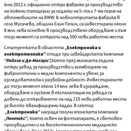
юни 2012 г. официално откри фабрика за производство
на кожени тапицерии за седалки на 5-та и 7-ма серия на
автомобилите на BMW. В новооткритата фабрика в
село Мусачево, община Елин Пелин, са инвестирани около
8 млн. лева основно в производствено оборудване и към
този момент са открити над 500 нови работни места.
Статуетката в областта
„Електроника и
електротехника”
отиде при швейцарската компания
“
Райхле и Де-Масари”,
която през миналата година
откри завод за производство и асемблиране на
фиброоптични и медни компоненти и звено за
изследователска и развойна дейност. Инвестираните
до този момент около 14 млн. лева в изграждане,
оборудване и пускане в експлоатация на завода са
довели до откриването на над 110 нови работни места
за високо-квалифицирани кадри. В сектор
„Електроника”
награда получи японската компания
„
Пентакс”
, която освен на фотоапарати, е световен
производител и на високотехнологично медицинско