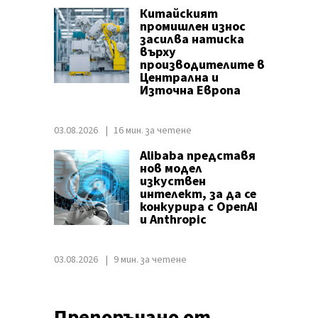
Китайският
промишлен износ
засилва натиска
върху
производителите в
Централна и
Източна Европа
03.08.2026
16 мин. за четене
Alibaba представя
нов модел
изкуствен
интелект, за да се
конкурира с OpenAI
и Anthropic
03.08.2026
9 мин. за четене
Препоръчано от