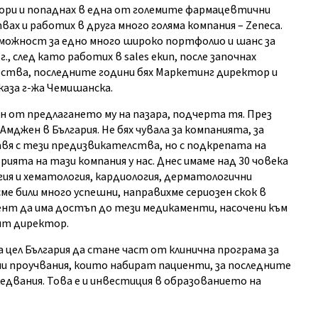
ори и попаднах в една от големите фармацевтични
вах и работих в друга много голяма компания – Zeneca.
ъзможност за едно много широко портфолио и шанс за
., след като работих в sales екип, после започнах
ства, последните години бях Маркетинг директор и
каза г-жа Чемишанска.
н от предлагането му на пазара, подчерта тя. През
Амджен в България. Не бях чувала за компанията, за
равя с тези предизвикателства, но с подкрепата на
ията на тази компания у нас. Днес имаме над 30 човека
гия и хематология, кардиология, дерматологични
сме били много успешни, направихме сериозен скок в
ент да има достъп до тези медикаменти, насочени към
ият директор.
 цел България да стане част от клинична програма за
ни проучвания, които набират пациенти, за последните
ледвания. Това е и инвестиция в образованието на