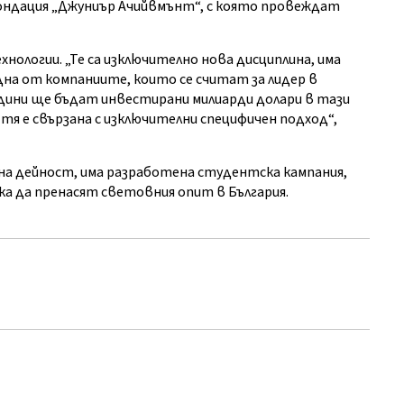
ондация „Джуниър Ачийвмънт“, с която провеждат
нологии. „Те са изключително нова дисциплина, има
една от компаниите, които се считат за лидер в
ини ще бъдат инвестирани милиарди долари в тази
 тя е свързана с изключителни специфичен подход“,
на дейност, има разработена студентска кампания,
ка да пренасят световния опит в България.