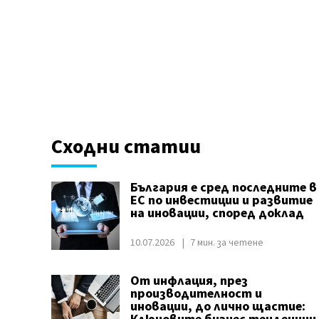
Сходни статии
България е сред последните в
ЕС по инвестиции и развитие
на иновации, според доклад
10.07.2026
7 мин. за четене
От инфлация, през
производителност и
иновации, до лично щастие: