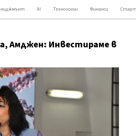
ениджмънт
AI
Технологии
Финанси
Старт
а, Амджен: Инвестираме в