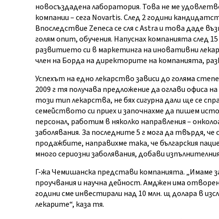
новосъздадена лаборатория. Това не ме удовлетв
компании – сега Novartis. След 2 години кандидатст
Впоследствие Zeneca се сля с Astra и това даде в
голям опит, обучения. Напуснах компанията след 15 г
развитието си в маркетинга на иновативни лекар
член на Борда на директорите на компанията, раз
Успехът на едно лекарство зависи до голяма степе
2009 г тя получава предложение да оглави офиса на 
този тип лекарства, не бях сигурна дали ще се сп
семейството си приех и започнахме да пишем истор
персонал, работим в няколко направления – онколо
заболявания. За последните 5 г мога да твърдя, че 
продажбите, направихме така, че българския паци
много сериозни заболявания, добави изпълнителн
Г-жа Чемишанска представи компанията. „Имаме за
проучвания и научна дейност. Амджен има отворе
години сме инвестирали над 10 млн. щ долара в изс
лекарите“, каза тя.