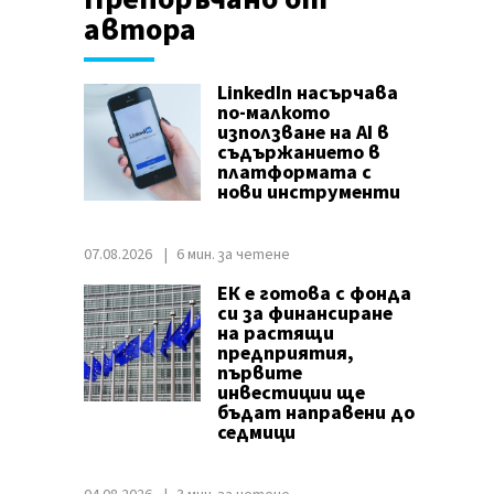
автора
LinkedIn насърчава
по-малкото
използване на AI в
съдържанието в
платформата с
нови инструменти
07.08.2026
6 мин. за четене
ЕК е готова с фонда
си за финансиране
на растящи
предприятия,
първите
инвестиции ще
бъдат направени до
седмици