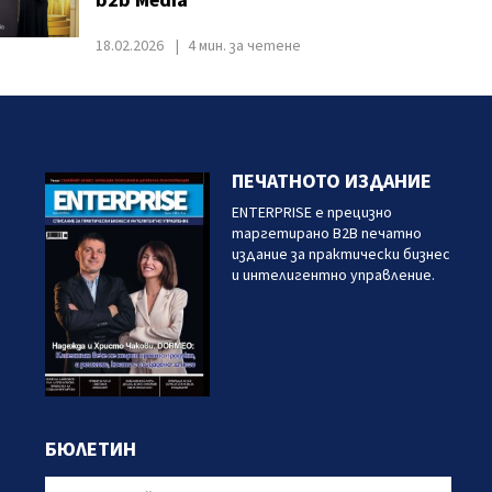
b2b Media
18.02.2026
4 мин. за четене
ПЕЧАТНОТО ИЗДАНИЕ
ENTERPRISE е прецизно
таргетирано B2B печатно
издание за практически бизнес
и интелигентно управление.
БЮЛЕТИН