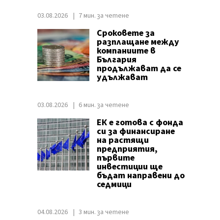
03.08.2026
7 мин. за четене
Сроковете за
разплащане между
компаниите в
България
продължават да се
удължават
03.08.2026
6 мин. за четене
ЕК е готова с фонда
си за финансиране
на растящи
предприятия,
първите
инвестиции ще
бъдат направени до
седмици
04.08.2026
3 мин. за четене