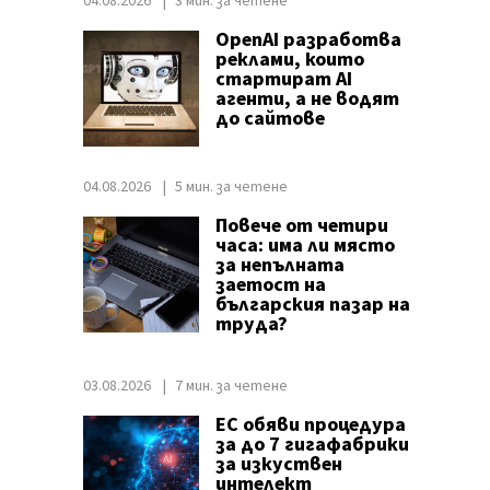
04.08.2026
3 мин. за четене
OpenAI разработва
реклами, които
стартират AI
агенти, а не водят
до сайтове
04.08.2026
5 мин. за четене
Повече от четири
часа: има ли място
за непълната
заетост на
българския пазар на
труда?
03.08.2026
7 мин. за четене
ЕС обяви процедура
за до 7 гигафабрики
за изкуствен
интелект