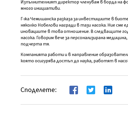
Изпълнителният директор членувам в борда на ф
много инициативи.
Г-жа Чемишанска разказа за инвестициите в биотех
няколко Нобелови награди в тази насока. Ние сме 
иновациите в това отношение. В следващите год
насока. Говорим вече за персонализирана медицина,
подчерта тя.
Компанията работи и в направление образовател
която осигурява достъп до наука, работят в насо
Споделете: