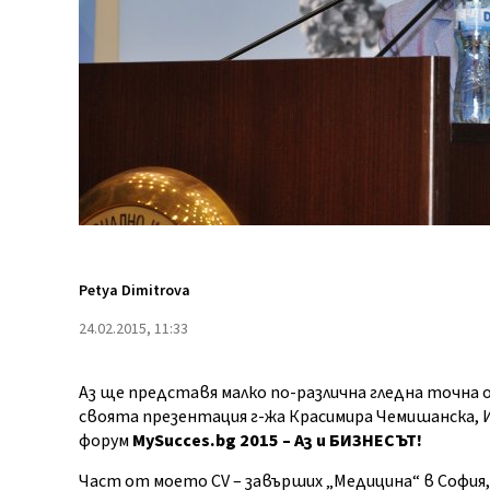
Petya Dimitrova
24.02.2015, 11:33
Аз ще представя малко по-различна гледна точна
своята презентация г-жа Красимира Чемишанска, 
форум
MySucces.bg 2015 – Аз и БИЗНЕСЪТ!
Част от моето CV – завърших „Медицина“ в София,