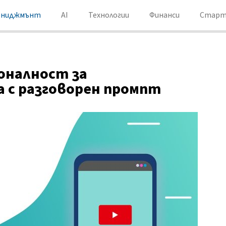
ениджмънт
AI
Технологии
Финанси
Старт
оналност за
а с разговорен промпт