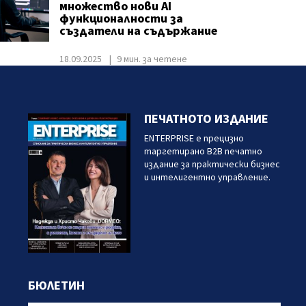
множество нови AI
функционалности за
създатели на съдържание
18.09.2025
9 мин. за четене
ПЕЧАТНОТО ИЗДАНИЕ
ENTERPRISE е прецизно
таргетирано B2B печатно
издание за практически бизнес
и интелигентно управление.
БЮЛЕТИН