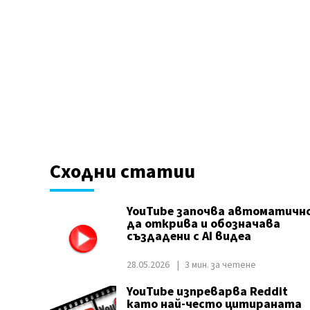
Сходни статии
YouTube започва автоматичн
да открива и обозначава
създадени с AI видеа
28.05.2026
3 мин. за четене
YouTube изпреварва Reddit
като най-често цитираната