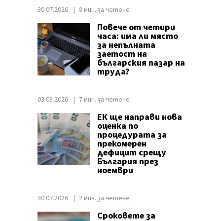
30.07.2026
8 мин. за четене
Повече от четири
часа: има ли място
за непълната
заетост на
българския пазар на
труда?
03.08.2026
7 мин. за четене
ЕК ще направи нова
оценка по
процедурата за
прекомерен
дефицит срещу
България през
ноември
30.07.2026
2 мин. за четене
Сроковете за