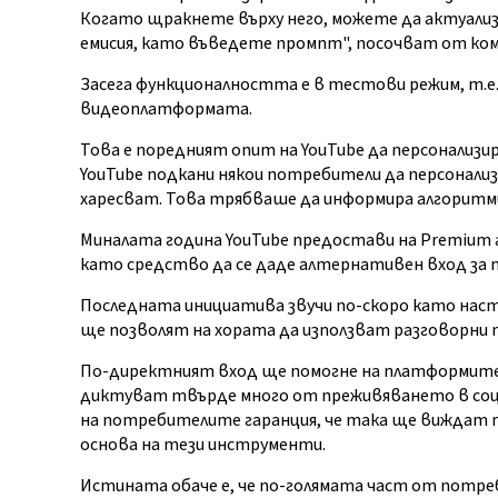
Когато щракнете върху него, можете да актуали
емисия, като въведете промпт", посочват от ко
Засега функционалността е в тестови режим, т.е.
видеоплатформата.
Това е поредният опит на YouTube да персонализ
YouTube подкани някои потребители да персонали
харесват. Това трябваше да информира алгоритм
Миналата година YouTube предостави на Premium 
като средство да се даде алтернативен вход за 
Последната инициатива звучи по-скоро като наст
ще позволят на хората да използват разговорни п
По-директният вход ще помогне на платформите 
диктуват твърде много от преживяването в соц
на потребителите гаранция, че така ще виждат п
основа на тези инструменти.
Истината обаче е, че по-голямата част от потр