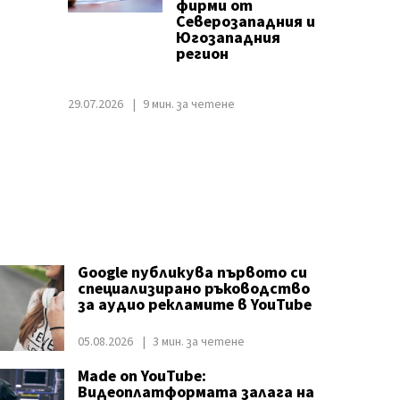
фирми от
Северозападния и
Югозападния
регион
29.07.2026
9 мин. за четене
Google публикува първото си
специализирано ръководство
за аудио рекламите в YouTube
05.08.2026
3 мин. за четене
Made on YouTube:
Видеоплатформата залага на