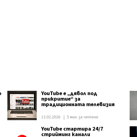
о
YouTube е „дявол под
прикритие“ за
традиционната телевизия
13.02.2026
5 мин. за четене
YouTube стартира 24/7
стрийминг канали