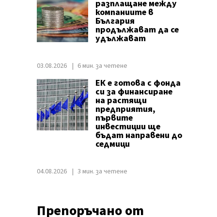
разплащане между
компаниите в
България
продължават да се
удължават
03.08.2026
6 мин. за четене
ЕК е готова с фонда
си за финансиране
на растящи
предприятия,
първите
инвестиции ще
бъдат направени до
седмици
04.08.2026
3 мин. за четене
Препоръчано от