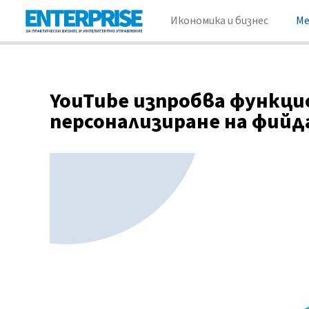
Икономика и бизнес
М
YouTube изпробва функци
персонализиране на фийд