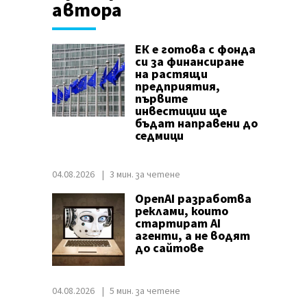
автора
ЕК е готова с фонда
си за финансиране
на растящи
предприятия,
първите
инвестиции ще
бъдат направени до
седмици
04.08.2026
3 мин. за четене
OpenAI разработва
реклами, които
стартират AI
агенти, а не водят
до сайтове
04.08.2026
5 мин. за четене