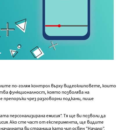
елите по-голям контрол върху видеоклиповете, които
тва функционалност, която позволява на
препоръки чрез разговорни подкани, пише
та персонализирана емисия". Тя ще ви позволи да
исия. Ако сте част от експеримента, ще видите
 началната ви страница като чип освен "Начало".