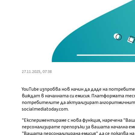
27.11.2025, 07:38
YouTube изпробва нов начин да даде на потребит
виждат в началната си емисия. Платформата тес
потребителите да актуализират алгоритмичните 
socialmediatoday.com.
"Експериментираме с нова функция, наречена "Ваша
персонализирате препоръки за вашата начална ем
"Вашата персонализирана емисия" да се показва на