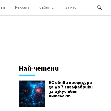
ъп
Реклама
Събития
За нас
Най-четени
ЕС обяви процедура
за до 7 гигафабрики
за изкуствен
интелект