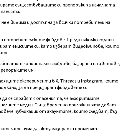
зирате съществуващите си препоръки за началната
мпанията.
 не е видима и достъпна за всички потребители на
ира потребителските фийдове. Преди няколко години
зират емисиите си, като изберат видеоклипове, които
ите.
абонатите опционални фийдове, базирани на цветове,
препоръките им.
оящите експерименти в X, Threads и Instagram, които
одкани, за да прецизират фийдовете си.
да се справят с опасенията, че алгоритмите
иалните медии. Същевременно приложенията дават
овече публикации от акаунтите, които следват, въз
ебителите няма да актуализират и променят