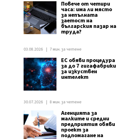
Повече от четири
часа: има ли място
за непълната
заетост на
българския пазар на
труда?
03.08.2026
7 мин. за четене
ЕС обяви процедура
за до 7 гигафабрики
за изкуствен
интелект
30.07.2026
8 мин. за четене
Агенцията за
малките и средни
предприятия обяви
проект за
подпомагане на