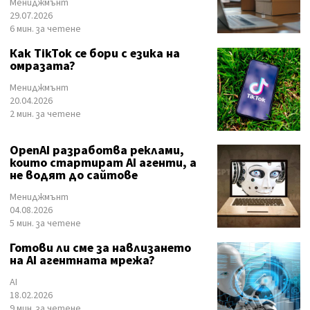
Мениджмънт
29.07.2026
6 мин. за четене
Как TikTok се бори с езика на
омразата?
Мениджмънт
20.04.2026
2 мин. за четене
OpenAI разработва реклами,
които стартират AI агенти, а
не водят до сайтове
Мениджмънт
04.08.2026
5 мин. за четене
Готови ли сме за навлизането
на AI агентната мрежа?
AI
18.02.2026
9 мин. за четене