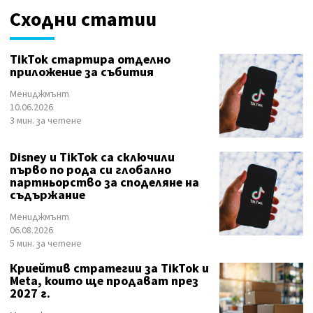
Сходни статии
TikTok стартира отделно
приложение за събития
Мениджмънт
10.06.2026
3 мин. за четене
Disney и TikTok са сключили
първо по рода си глобално
партньорство за споделяне на
съдържание
Мениджмънт
06.08.2026
5 мин. за четене
Криейтив стратегии за TikTok и
Meta, които ще продават през
2027 г.