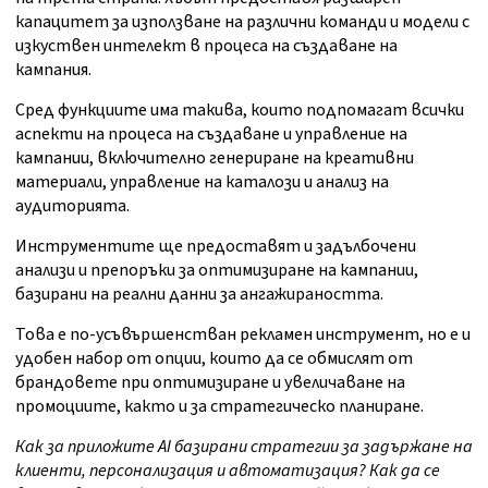
капацитет за използване на различни команди и модели с
изкуствен интелект в процеса на създаване на
кампания.
Сред функциите има такива, които подпомагат всички
аспекти на процеса на създаване и управление на
кампании, включително генериране на креативни
материали, управление на каталози и анализ на
аудиторията.
Инструментите ще предоставят и задълбочени
анализи и препоръки за оптимизиране на кампании,
базирани на реални данни за ангажираността.
Това е по-усъвършенстван рекламен инструмент, но е и
удобен набор от опции, които да се обмислят от
брандовете при оптимизиране и увеличаване на
промоциите, както и за стратегическо планиране.
Как за приложите AI базирани стратегии за задържане на
клиенти, персонализация и автоматизация? Как да се