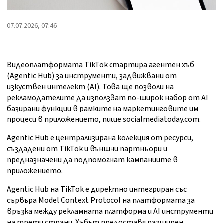
07.07.2026, 07:46
Видеоплатформата TikTok стартира агентен хъб
(Agentic Hub) за инструменти, задвижвани от
изкуствен интелект (AI). Това ще позволи на
рекламодателите да използват по-широк набор от AI
базирани функции в рамките на маркетинговите им
процеси в приложението, пише socialmediatoday.com.
Agentic Hub е централизирана колекция от ресурси,
създадени от TikTok и външни партньори и
предназначени да подпомогнат кампаниите в
приложението.
Agentic Hub на TikTok е директно интегриран със
сървъра Model Context Protocol на платформата за
връзка между рекламната платформа и AI инструменти
на трети страни. Хъбът предоставя разширен