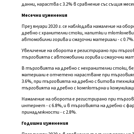
данни, нараства с 3.2% в сравнение със същия мес
Месечни изменения
През януари 2020 г. се наблюдава намаление на об
дребно с хранителни стоки, напитки и тютюневи из
автомобилни горива и смазочни материали - с 0.7%.
Увеличение на оборота е регистрирано при търгов
търговията с автомобилни горива и смазочни матер
В търговията на дребно с нехранителни стоки, бе
материали е отчетено нарастване при търговията
3.6%, при търговията на дребно с битова техника, м
търговията на дребно с компютърна и комуникацио
Намаление на оборота е регистрирано при търгов
интернет - с 6.8%, и в търговията на дребно с ф
принадлежности - с 2.8%.
Годишни изменения