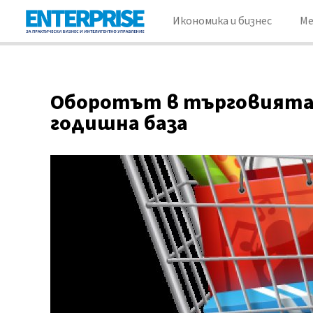
Икономика и бизнес
М
Оборотът в търговията н
годишна база