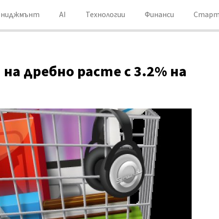
ениджмънт
AI
Технологии
Финанси
Старт
а дребно расте с 3.2% на