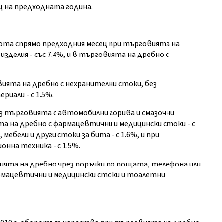
ец на предходната година.
орота спрямо предходния месец при търговията на
делия - със 7.4%, и в търговията на дребно с
ията на дребно с нехранителни стоки, без
иали - с 1.5%.
з търговията с автомобилни горива и смазочни
 на дребно с фармацевтични и медицински стоки - с
ебели и други стоки за бита - с 1.6%, и при
нна техника - с 1.5%.
ията на дребно чрез поръчки по пощата, телефона или
армацевтични и медицински стоки и тоалетни