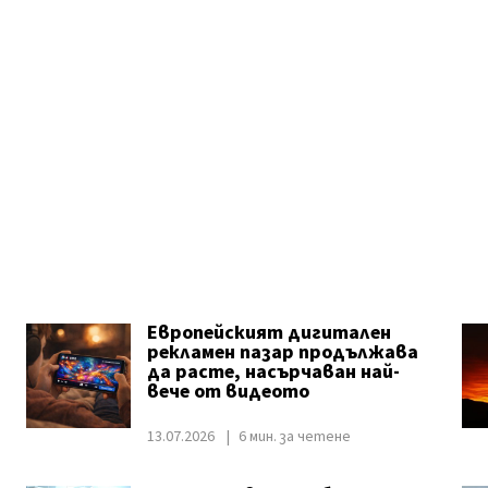
Европейският дигитален
рекламен пазар продължава
да расте, насърчаван най-
вече от видеото
13.07.2026
6 мин. за четене