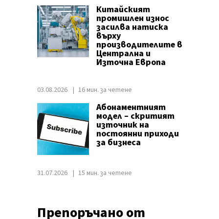
Китайският
промишлен износ
засилва натиска
върху
производителите в
Централна и
Източна Европа
03.08.2026
16 мин. за четене
Абонаментният
модел – скритият
източник на
постоянни приходи
за бизнеса
31.07.2026
15 мин. за четене
Препоръчано от