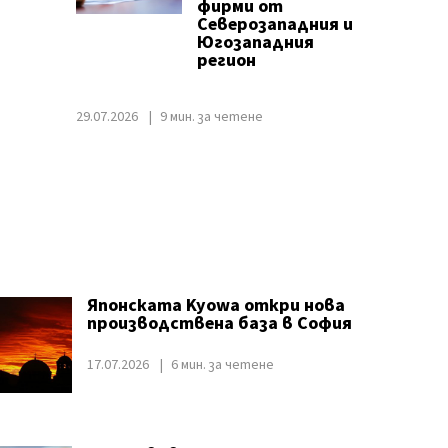
фирми от
Северозападния и
Югозападния
регион
29.07.2026
9 мин. за четене
Японската Kyowa откри нова
производствена база в София
17.07.2026
6 мин. за четене