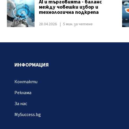
AI и търговията - баланс
между човешки избор и
технологична подкрепа
28.04.2026
5 мин. за четене
ИНФОРМАЦИЯ
Контакти
Реклама
За нас
MySuccess.bg