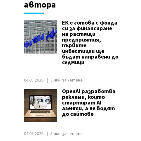
автора
ЕК е готова с фонда
си за финансиране
на растящи
предприятия,
първите
инвестиции ще
бъдат направени до
седмици
04.08.2026
3 мин. за четене
OpenAI разработва
реклами, които
стартират AI
агенти, а не водят
до сайтове
04.08.2026
5 мин. за четене