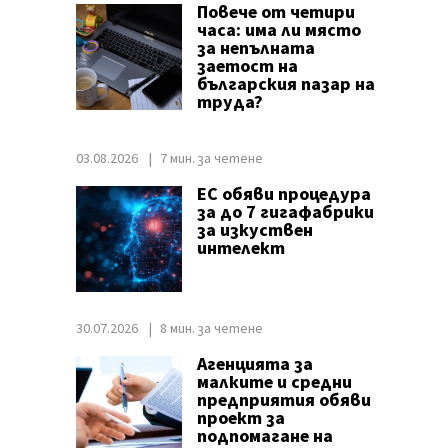
Повече от четири
часа: има ли място
за непълната
заетост на
българския пазар на
труда?
03.08.2026
7 мин. за четене
ЕС обяви процедура
за до 7 гигафабрики
за изкуствен
интелект
30.07.2026
8 мин. за четене
Агенцията за
малките и средни
предприятия обяви
проект за
подпомагане на