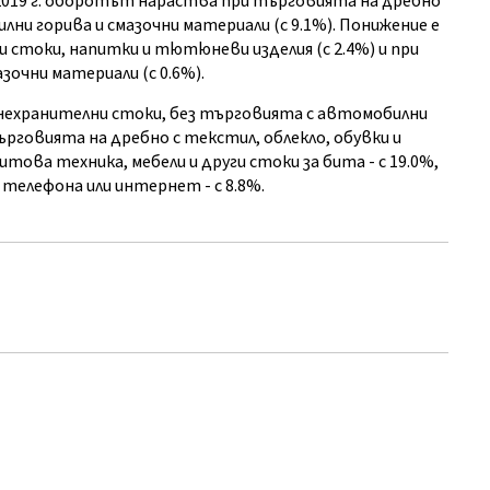
на 2019 г. оборотът нараства при търговията на дребно
ни горива и смазочни материали (с 9.1%). Понижение е
стоки, напитки и тютюневи изделия (с 2.4%) и при
очни материали (с 0.6%).
нехранителни стоки, без търговията с автомобилни
ърговията на дребно с текстил, облекло, обувки и
итова техника, мебели и други стоки за бита - с 19.0%,
телефона или интернет - с 8.8%.