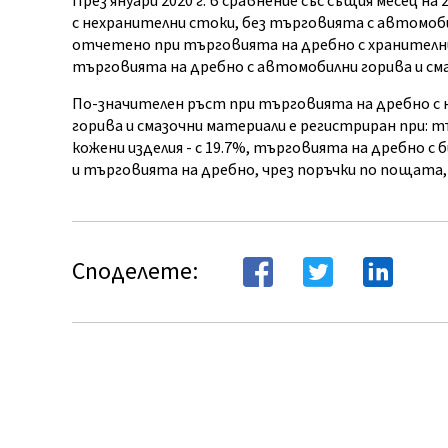
През януари 2020 г. в сравнение със същия месец 
с нехранителни стоки, без търговията с автомобил
отчетено при търговията на дребно с хранителни 
търговията на дребно с автомобилни горива и смаз
По-значителен ръст при търговията на дребно с 
горива и смазочни материали е регистриран при: т
кожени изделия - с 19.7%, търговията на дребно с б
и търговията на дребно, чрез поръчки по пощата, 
Споделете: