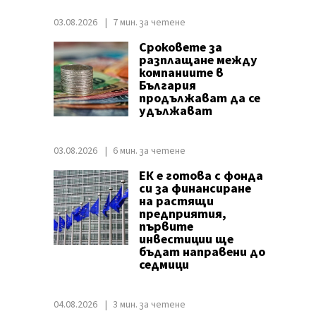
03.08.2026
7 мин. за четене
Сроковете за
разплащане между
компаниите в
България
продължават да се
удължават
03.08.2026
6 мин. за четене
ЕК е готова с фонда
си за финансиране
на растящи
предприятия,
първите
инвестиции ще
бъдат направени до
седмици
04.08.2026
3 мин. за четене