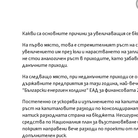
Какви са основните причини за увеличаващия се 
На първо място, това е стремителният ръст на со
увеличението им през юли и нарастването на зап
не стои аналогичен ръст в приходите, като заба
данъчните приходи.
На следващо място, при неданъчните приходи се
държавните предприятия за тази година, най-веч
"Български енергиен холдинг" ЕАД за финансовата 2
Постепенно се ускорява и изпълнението на капи
ръст на капиталовите разходи по консолидиранат
натиск разходната страна на бюджета. Несигурн
средства по Националния план за възстановяване 
покрият направени вече разходи по проекти от пл
допълнителен риск.