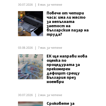
30.07.2026
8 мин. за четене
Повече от четири
часа: има ли място
за непълната
заетост на
българския пазар на
труда?
03.08.2026
7 мин. за четене
ЕК ще направи нова
оценка по
процедурата за
прекомерен
дефицит срещу
България през
ноември
30.07.2026
2 мин. за четене
Сроковете за