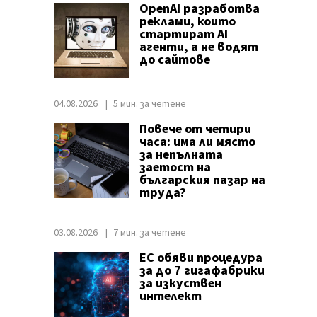
OpenAI разработва
реклами, които
стартират AI
агенти, а не водят
до сайтове
04.08.2026
5 мин. за четене
Повече от четири
часа: има ли място
за непълната
заетост на
българския пазар на
труда?
03.08.2026
7 мин. за четене
ЕС обяви процедура
за до 7 гигафабрики
за изкуствен
интелект