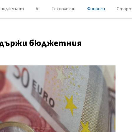
ениджмънт
AI
Технологии
Финанси
Старт
а удържи бюджетния