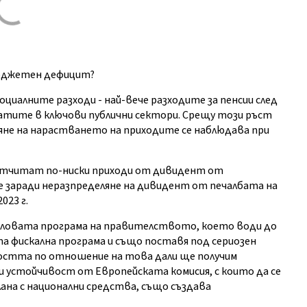
бюджетен дефицит?
циалните разходи - най-вече разходите за пенсии след
латите в ключови публични сектори. Срещу този ръст
вяне на нарастването на приходите се наблюдава при
 отчитат по-ниски приходи от дивидент от
е заради неразпределяне на дивидент от печалбата на
023 г.
таловата програма на правителството, което води до
а фискална програма и също поставя под сериозен
остта по отношение на това дали ще получим
и устойчивост от Европейската комисия, с които да се
ана с национални средства, също създава