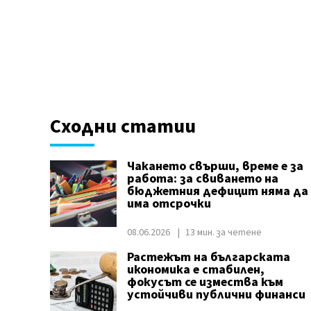
Сходни статии
Чакането свърши, време е за
работа: за свиването на
бюджетния дефицит няма да
има отсрочки
08.06.2026
13 мин. за четене
Растежът на българската
икономика е стабилен,
фокусът се измества към
устойчиви публични финанси