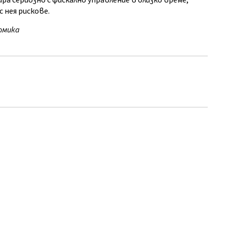
ира сериозно с фискално управление в близко време,
 нея рискове.
омика