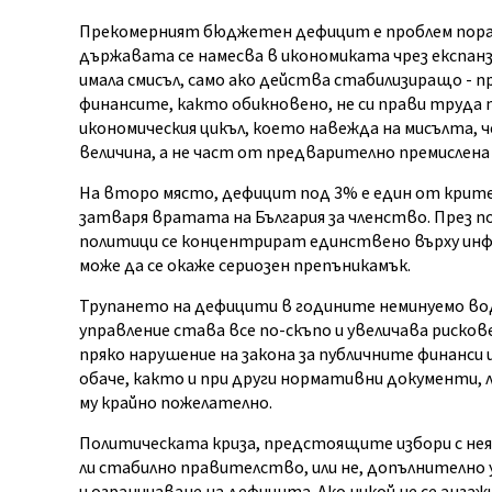
Прекомерният бюджетен дефицит е проблем поради
държавата се намесва в икономиката чрез експанзи
имала смисъл, само ако действа стабилизиращо -
финансите, както обикновено, не си прави труда 
икономическия цикъл, което навежда на мисълта, 
величина, а не част от предварително премислена
На второ място, дефицит под 3% е един от крите
затваря вратата на България за членство. През п
политици се концентрират единствено върху ин
може да се окаже сериозен препъникамък.
Трупането на дефицити в годините неминуемо води
управление става все по-скъпо и увеличава рисков
пряко нарушение на закона за публичните финанси и
обаче, както и при други нормативни документи, 
му крайно пожелателно.
Политическата криза, предстоящите избори с нея
ли стабилно правителство, или не, допълнително