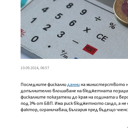
10.09.2024, 06:57
Последните фискални
данни
на министерството на
допълнително влошаване на бюджетната позиция
фискалните показатели до края на годината и в
под 3% от БВП. Има риск бюджетното салдо, а не
фактор, ограничаващ България пред бъдещо член