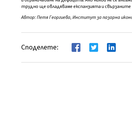
и ограничаване на дефицита. Ако никой не се ангаж
трудно ще овладяваме експанзията и свързаните с
Автор: Петя Георгиева, Институт за пазарна икон
Споделете: