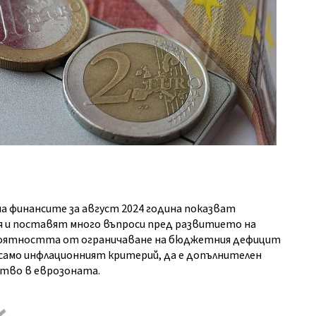
 финансите за август 2024 година показват
 и поставят много въпроси пред развитието на
ероятността от ограничаване на бюджетния дефицит
 само инфлационният критерий, да е допълнителен
ство в еврозоната.