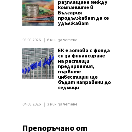
разплащане между
компаниите в
България
продължават да се
удължават
03.08.2026
6 мин. за четене
ЕК е готова с фонда
си за финансиране
на растящи
предприятия,
първите
инвестиции ще
бъдат направени до
седмици
04.08.2026
3 мин. за четене
Препоръчано от