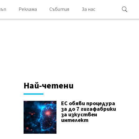
ъп
Реклама
Събития
За нас
Най-четени
ЕС обяви процедура
за до 7 гигафабрики
за изкуствен
интелект