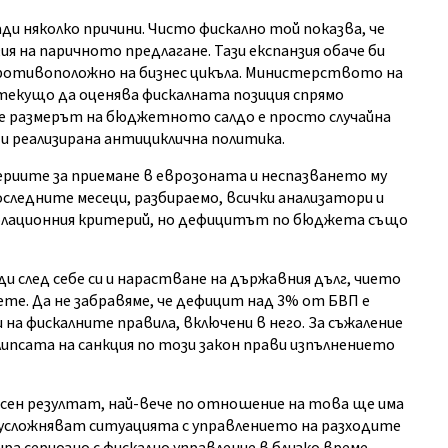
 няколко причини. Чисто фискално той показва, че
я на паричното предлагане. Тази експанзия обаче би
 противоположно на бизнес цикъла. Министерството на
текущо да оценява фискалната позиция спрямо
че размерът на бюджетното салдо е просто случайна
 и реализирана антициклична политика.
риите за приемане в еврозоната и неспазването му
оследните месеци, разбираемо, всички анализатори и
флационния критерий, но дефицитът по бюджета също
 след себе си и нарастване на държавния дълг, чието
ете. Да не забравяме, че дефицит над 3% от БВП е
 на фискалните правила, включени в него. За съжаление
липсата на санкция по този закон прави изпълнението
сен резултат, най-вече по отношение на това ще има
 усложняват ситуацията с управлението на разходите