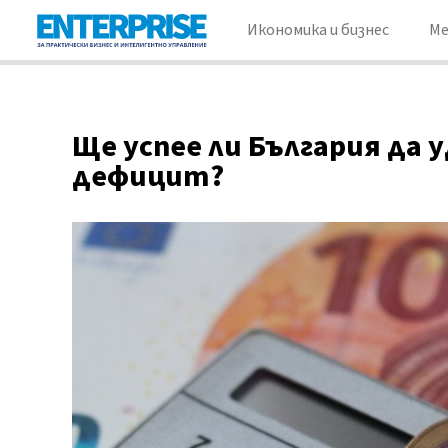
Икономика и бизнес
М
Ще успее ли България д
дефицит?