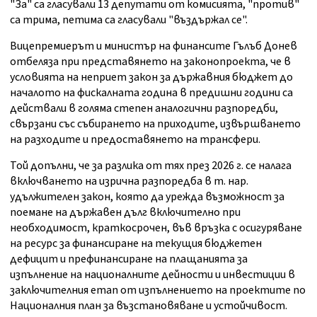
"За" са гласували 13 депутати от комисията, "против"
са трима, петима са гласували "въздържал се".
Вицепремиерът и министър на финансите Гълъб Донев
отбеляза при представянето на законопроекта, че в
условията на неприет закон за държавния бюджет до
началото на фискалната година в предишни години са
действали в голяма степен аналогични разпоредби,
свързани със събирането на приходите, извършването
на разходите и предоставянето на трансфери.
Той допълни, че за разлика от тях през 2026 г. се налага
включването на изрична разпоредба в т. нар.
удължителен закон, която да урежда възможност за
поемане на държавен дълг включително при
необходимост, краткосрочен, във връзка с осигуряване
на ресурс за финансиране на текущия бюджетен
дефицит и префинансиране на плащанията за
изпълнение на националните дейности и инвестиции в
заключителния етап от изпълнението на проектите по
Националния план за възстановяване и устойчивост.