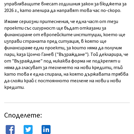
управляващите внесат годишния закон за бюджета за
2026 г., като апелира да направят това час по-скоро.
Имаме сериозни притеснения, че една част от тези
проекти със сигурност ще бъдат отказани за
финансиране от европейските институции, което ще
изправи страната пред ситуация, в която ще
финансираме едни проекти, за които няма да получим
пари, каза Цончо Ганев ("Възраждане"). Той декларира, че
от "Възраждане" под никаква форма не подкрепят и
няма да гласуват за тегленето на нови кредити, тъй
като това е една спирала, на която държавата трябва
да сложи край с постоянното теглене на нови и нови
кредити.
Споделете: