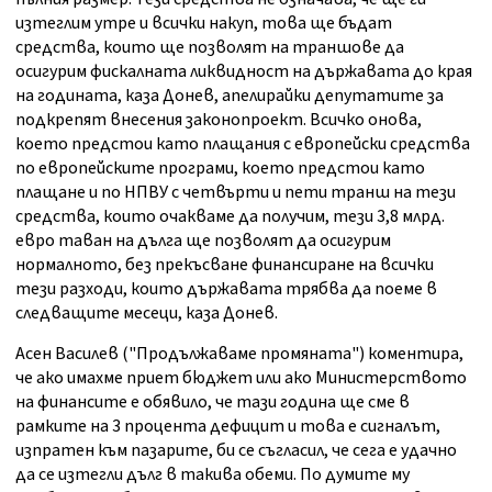
изтеглим утре и всички накуп, това ще бъдат
средства, които ще позволят на траншове да
осигурим фискалната ликвидност на държавата до края
на годината, каза Донев, апелирайки депутатите за
подкрепят внесения законопроект. Всичко онова,
което предстои като плащания с европейски средства
по европейските програми, което предстои като
плащане и по НПВУ с четвърти и пети транш на тези
средства, които очакваме да получим, тези 3,8 млрд.
евро таван на дълга ще позволят да осигурим
нормалното, без прекъсване финансиране на всички
тези разходи, които държавата трябва да поеме в
следващите месеци, каза Донев.
Асен Василев ("Продължаваме промяната") коментира,
че ако имахме приет бюджет или ако Министерството
на финансите е обявило, че тази година ще сме в
рамките на 3 процента дефицит и това е сигналът,
изпратен към пазарите, би се съгласил, че сега е удачно
да се изтегли дълг в такива обеми. По думите му