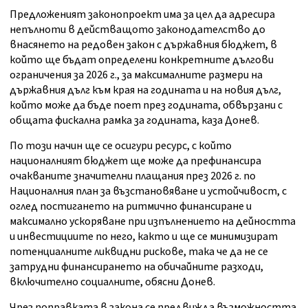
Предложеният законопроект има за цел да адресира
непълноти в действащото законодателство до
внасянето на редовен закон с държавния бюджет, в
който ще бъдат определени конкретните дългови
ограничения за 2026 г., за максималните размери на
държавния дълг към края на годината и на новия дълг,
който може да бъде поет през годината, обвързани с
общата фискална рамка за годината, каза Донев.
По този начин ще се осигури ресурс, с който
националният бюджет ще може да префинансира
очакваните значителни плащания през 2026 г. по
Националния план за възстановяване и устойчивост, с
оглед постигането на ритмично финансиране и
максимално ускоряване при изпълнението на дейността
и инвестициите по него, както и ще се минимизират
потенциалните ликвидни рискове, така че да не се
затрудни финансирането на обичайните разходи,
включително социалните, обясни Донев.
Чрез поправката в закона се предвижда възможността