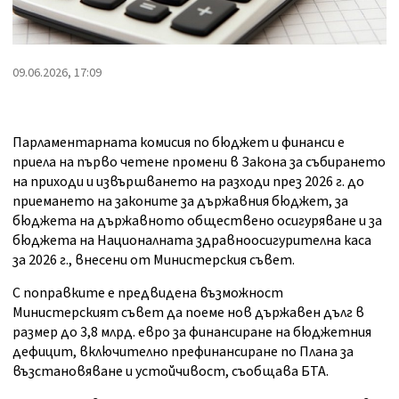
09.06.2026, 17:09
Парламентарната комисия по бюджет и финанси е
приела на първо четене промени в Закона за събирането
на приходи и извършването на разходи през 2026 г. до
приемането на законите за държавния бюджет, за
бюджета на държавното обществено осигуряване и за
бюджета на Националната здравноосигурителна каса
за 2026 г., внесени от Министерския съвет.
С поправките е предвидена възможност
Министерският съвет да поеме нов държавен дълг в
размер до 3,8 млрд. евро за финансиране на бюджетния
дефицит, включително префинансиране по Плана за
възстановяване и устойчивост, съобщава БТА.