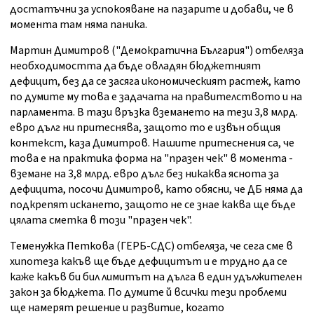
достатъчни за успокояване на пазарите и добави, че в
момента там няма паника.
Мартин Димитров ("Демократична България") отбеляза
необходимостта да бъде овладян бюджетният
дефицит, без да се засяга икономическият растеж, като
по думите му това е задачата на правителството и на
парламента. В тази връзка вземането на тези 3,8 млрд.
евро дълг ни притеснява, защото то е извън общия
контекст, каза Димитров. Нашите притеснения са, че
това е на практика форма на "празен чек" в момента -
вземане на 3,8 млрд. евро дълг без никаква яснота за
дефицита, посочи Димитров, като обясни, че ДБ няма да
подкрепят искането, защото не се знае каква ще бъде
цялата сметка в този "празен чек".
Теменужка Петкова (ГЕРБ-СДС) отбеляза, че сега сме в
хипотеза какъв ще бъде дефицитът и е трудно да се
каже какъв би бил лимитът на дълга в един удължителен
закон за бюджета. По думите й всички тези проблеми
ще намерят решение и развитие, когато