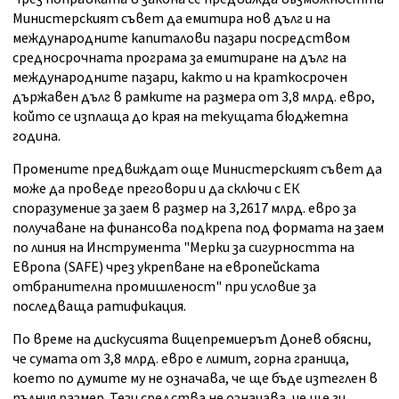
Министерският съвет да емитира нов дълг и на
международните капиталови пазари посредством
средносрочната програма за емитиране на дълг на
международните пазари, както и на краткосрочен
държавен дълг в рамките на размера от 3,8 млрд. евро,
който се изплаща до края на текущата бюджетна
година.
Промените предвиждат още Министерският съвет да
може да проведе преговори и да сключи с ЕК
споразумение за заем в размер на 3,2617 млрд. евро за
получаване на финансова подкрепа под формата на заем
по линия на Инструмента "Мерки за сигурността на
Европа (SAFE) чрез укрепване на европейската
отбранителна промишленост" при условие за
последваща ратификация.
По време на дискусията вицепремиерът Донев обясни,
че сумата от 3,8 млрд. евро е лимит, горна граница,
което по думите му не означава, че ще бъде изтеглен в
пълния размер. Тези средства не означава, че ще ги