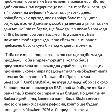
проблемът обаче е, че към момента министерството
дава сигнали към пазарите за паника и тревожност - за
7,4 процента дефицит. Числата, изнесени днес,
показват, че с приходите си покриваме текущите
разходи, т.е. не взимаме дългове за пенсии и заплати, а че
дългът, който се взема, ще бъде за капиталови разходи
и ПВУ, коментира още Василев. По думите му към
момента това изглежда като свръхфинансиране с
прекалено висока сума в неподходящия момент.
"Това не е траекторията, която ние ще позволим да
продължи. Това е траекторията, която беше
предпоставена от предходни управления, но ние ще я
променим", коментира председателят на бюджетната
комисия Константин Проданов ("Прогресивна
България"). Отбелязвайки, че тези 3,8 млрд. евро са около
3 процента от прогнозния БВП, той добави, че това е
рамката, в която се стремят да влязат. По думите му
важна е заявката, която са направили, включително
много от анонсираните реформи, които ще бъдат
отразени в бюджет 2026 г.. Според него те са