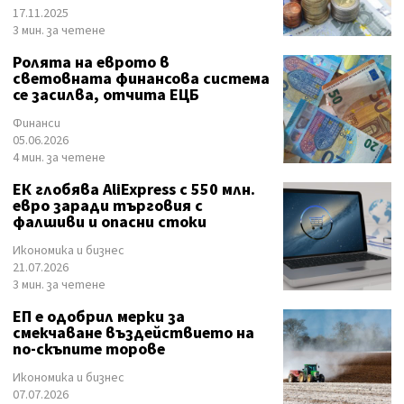
17.11.2025
3 мин. за четене
Ролята на еврото в
световната финансова система
се засилва, отчита ЕЦБ
Финанси
05.06.2026
4 мин. за четене
ЕК глобява AliExpress с 550 млн.
евро заради търговия с
фалшиви и опасни стоки
Икономика и бизнес
21.07.2026
3 мин. за четене
ЕП е одобрил мерки за
смекчаване въздействието на
по-скъпите торове
Икономика и бизнес
07.07.2026