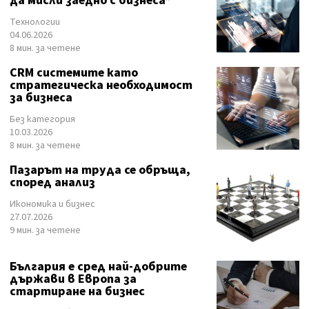
да мисли заедно с бизнеса*
Технологии
04.06.2026
8 мин. за четене
CRM системите като
стратегическа необходимост
за бизнеса
Без категория
10.03.2026
8 мин. за четене
Пазарът на труда се обръща,
според анализ
Икономика и бизнес
27.07.2026
9 мин. за четене
България е сред най-добрите
държави в Европа за
стартиране на бизнес