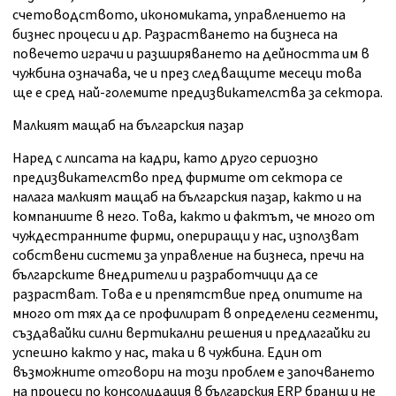
счетоводството, икономиката, управлението на
бизнес процеси и др. Разрастването на бизнеса на
повечето играчи и разширяването на дейността им в
чужбина означава, че и през следващите месеци това
ще е сред най-големите предизвикателства за сектора.
Малкият мащаб на българския пазар
Наред с липсата на кадри, като друго сериозно
предизвикателство пред фирмите от сектора се
налага малкият мащаб на българския пазар, както и на
компаниите в него. Това, както и фактът, че много от
чуждестранните фирми, опериращи у нас, използват
собствени системи за управление на бизнеса, пречи на
българските внедрители и разработчици да се
разрастват. Това е и препятствие пред опитите на
много от тях да се профилират в определени сегменти,
създавайки силни вертикални решения и предлагайки ги
успешно както у нас, така и в чужбина. Един от
възможните отговори на този проблем е започването
на процеси по консолидация в българския ERP бранш и не