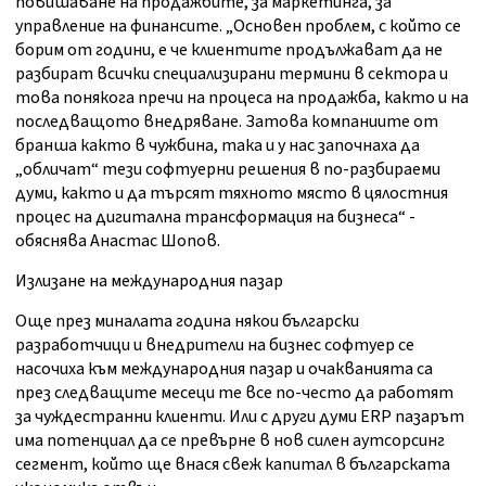
повишаване на продажбите, за маркетинга, за
управление на финансите. „Основен проблем, с който се
борим от години, е че клиентите продължават да не
разбират всички специализирани термини в сектора и
това понякога пречи на процеса на продажба, както и на
последващото внедряване. Затова компаниите от
бранша както в чужбина, така и у нас започнаха да
„обличат“ тези софтуерни решения в по-разбираеми
думи, както и да търсят тяхното място в цялостния
процес на дигитална трансформация на бизнеса“ -
обяснява Анастас Шопов.
Излизане на международния пазар
Още през миналата година някои български
разработчици и внедрители на бизнес софтуер се
насочиха към международния пазар и очакванията са
през следващите месеци те все по-често да работят
за чуждестранни клиенти. Или с други думи ERP пазарът
има потенциал да се превърне в нов силен аутсорсинг
сегмент, който ще внася свеж капитал в българската