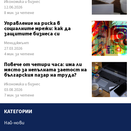
Икономика и бизнес
12.06.2026
8 мин. за четене
Управление на риска в
социалните мрежи: как да
защитите бизнеса си
Мениджмънт
27.03.2026
4 мин. за четене
Повече от четири часа: има ли
място за непълната заетост на
българския пазар на труда?
Икономика и бизнес
03.08.2026
7 мин. за четене
КАТЕГОРИИ
Най-нови