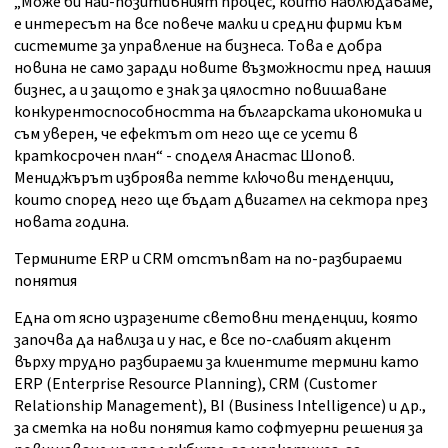
„Може би най-позитивният процес, който наблюдаваме,
е интересът на все повече малки и средни фирми към
системите за управление на бизнеса. Това е добра
новина не само заради новите възможности пред нашия
бизнес, а и защото е знак за цялостно повишаване
конкурентоспособността на българската икономика и
съм уверен, че ефектът от него ще се усети в
краткосрочен план“ - споделя Анастас Шопов.
Мениджърът изброява петте ключови тенденции,
които според него ще бъдат двигател на сектора през
новата година.
Термините ERP и CRM отстъпват на по-разбираеми
понятия
Една от ясно изразените световни тенденции, която
започва да навлиза и у нас, е все по-слабият акцент
върху трудно разбираеми за клиентите термини като
ERP (Enterprise Resource Planning), CRM (Customer
Relationship Management), BI (Business Intelligence) и др.,
за сметка на нови понятия като софтуерни решения за