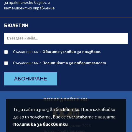
за практически бизнес и
интелигентно управление.
БЮЛЕТИН
Съгласен съм с
Общите условия за ползване
.
Съгласен съм с
Политиката за поверителност
.
АБОНИРАНЕ
ПОСЛЕДВАЙТЕ НИ:
Този сайт използва бисквитки. Продължавайки
да го използвате, Вие се съгласявате с нашата
Политика за бисквитки
.
© Enterprise Magazine 2026.
Всички права запазаени.