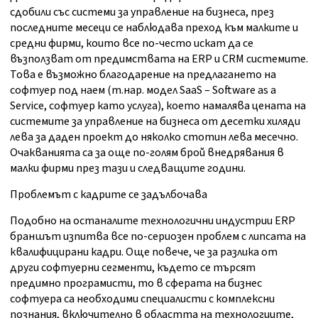
сдобили със системи за управление на бизнеса, през
последните месеци се наблюдава преход към малките и
средни фирми, които все по-често искат да се
възползват от предимствата на ERP и CRM системите.
Това е възможно благодарение на предлагането на
софтуер под наем (т.нар. модел SaaS – Software as a
Service, софтуер като услуга), което намалява цената на
системите за управление на бизнеса от десетки хиляди
лева за даден проект до няколко стотин лева месечно.
Очакванията са за още по-голям брой внедрявания в
малки фирми през тази и следващите години.
Проблемът с кадрите се задълбочава
Подобно на останалите технологични индустрии ERP
браншът изпитва все по-сериозен проблем с липсата на
квалифицирани кадри. Още повече, че за разлика от
други софтуерни сегменти, където се търсят
предимно програмисти, то в сферата на бизнес
софтуера са необходими специалисти с комплексни
познания, включително в областта на технологиите,