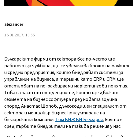
alexander
16.01.2017, 13:55
Българските фирми от сектора все по-често ще
работят за чужбина, ще се увеличава броят на малките
и средни предприятия, които внедряват системи за
управление на бизнеса, а термини като ERP и CRM ще
отстъпват на по-разбираеми маркетингови понятия.
Това са част от тенденциите, които ще движат
сегмента на бизнес софтуера през новата година
според Анастас Шопов, дългогодишен специалист от
сектора и мениджър Бизнес консултиране на
българската компания
Тим ВИЖЪН България
, която е
сред първите внедрители на такива решения у нас.