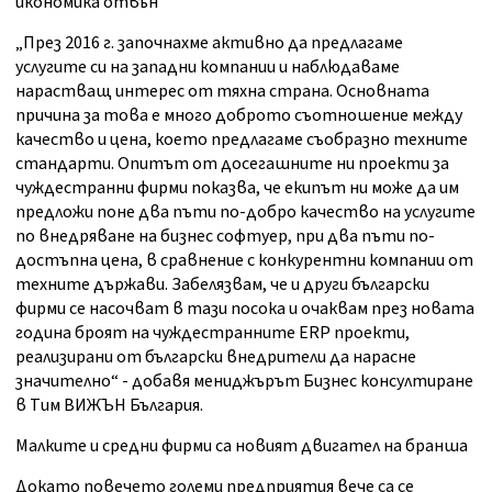
икономика отвън
„През 2016 г. започнахме активно да предлагаме
услугите си на западни компании и наблюдаваме
нарастващ интерес от тяхна страна. Основната
причина за това е много доброто съотношение между
качество и цена, което предлагаме съобразно техните
стандарти. Опитът от досегашните ни проекти за
чуждестранни фирми показва, че екипът ни може да им
предложи поне два пъти по-добро качество на услугите
по внедряване на бизнес софтуер, при два пъти по-
достъпна цена, в сравнение с конкурентни компании от
техните държави. Забелязвам, че и други български
фирми се насочват в тази посока и очаквам през новата
година броят на чуждестранните ERP проекти,
реализирани от български внедрители да нарасне
значително“ - добавя мениджърът Бизнес консултиране
в Тим ВИЖЪН България.
Малките и средни фирми са новият двигател на бранша
Докато повечето големи предприятия вече са се