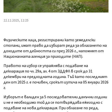
22.12.2025, 12:25
Физическите лица, регистрирани като земеделски
стопани, имат право да избират реда за облагането на
доходите от дейността си през 2026 г., напомнят от
Националната агенция за приходите (НАП).
Правото на избор се упражнява с подаване на
декларация по чл. 29а, ал. 4 от ЗДДФЛ в срок до 31
декември на предходната година. Тъй като последният
ден от 2025 г. е почивен, срокът изтича на 05 януари 2026
г.
Изборът е валиден за 5 последователни данъчни години
и не е необходимо той да се потвърждава ежегодно с
подаване на нова декларация. При облагане по реда,