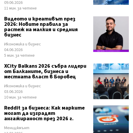
09.06.2026
11 мин. за четене
Видеото и креативът през
2026: Новите правила за
растеж на малкия и средния
бизнес
Икономика и бизнес
04.06.2026
5 мин. за четене
XCity Balkans 2026 събра лидери
от Балканите, бизнеса и
местната власт в Боровец
Икономика и бизнес
03.06.2026
10 мин. за четене
Reddit за бизнеса: Как марките
могат да изградят
ангажираност през 2026 г.
Мениджмънт