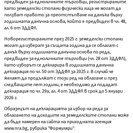
предвиден за едноличните търговци, регистрираните
като земеделски стопани физически лица не могат да
ползват правото за преотстъпване на данъка върху
годишната данъчна основа, който е предвиден в чл. 48,
ал. 6 от ЗДДФЛ.
Новорегистрираните през 2025 г. земеделски стопани
могат да изберат за същата година да се облагат с
данък върху годишната данъчна основа по реда,
предвиден за едноличните търговци (чл. 28 от ЗДДФЛ),
като изборът се декларира в годишната данъчна
декларация по чл. 50 от ЗДДФЛ за 2025 г. В случай че
желаят да продължат с този ред на облагане и през
следващите пет години, е необходимо да подадат
декларация по чл. 29а, ал. 4 от ЗДДФЛ в срок до 5 януари
2026 г.
Образецът на декларацията за избор на реда за
облагането на доходите на земеделските стопани може
да бъде намерен на сайта на приходната агенция
www.nra.bg, рубрика "Формуляри".