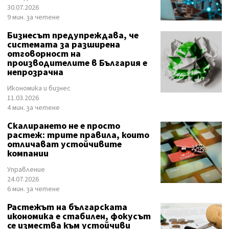
30.07.2026
9 мин. за четене
Бизнесът предупреждава, че
системата за разширена
отговорност на
производителите в България е
непрозрачна
Икономика и бизнес
11.03.2026
4 мин. за четене
Скалирането не е просто
растеж: трите правила, които
отличават устойчивите
компании
Управление
24.07.2026
6 мин. за четене
Растежът на българската
икономика е стабилен, фокусът
се измества към устойчиви