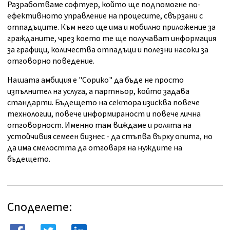
Разработваме софтуер, който ще подпомогне по-
ефективното управление на процесите, свързани с
отпадъците. Към него ще има и мобилно приложение за
гражданите, чрез което те ще получават информация
за графици, количества отпадъци и полезни насоки за
отговорно поведение.
Нашата амбиция е "Сорико" да бъде не просто
изпълнител на услуга, а партньор, който задава
стандарти. Бъдещето на сектора изисква повече
технологии, повече информираност и повече лична
отговорност. Именно там виждаме и ролята на
устойчивия семеен бизнес - да стъпва върху опита, но
да има смелостта да отговаря на нуждите на
бъдещето.
Споделете: