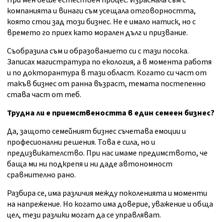
При мен беше естествен процес. Израснала съм с
компанията и винаги съм усещала отговорността,
която стои зад този бизнес. Не е имало натиск, но с
времето го приех като морален дълг и призвание.
Съобразила съм и образованието си с тази посока.
Записах магистратура по екология, а в момента работя
и по докторантура в тази област. Когато си част от
такъв бизнес от ранна възраст, темата постепенно
става част от теб.
Трудна ли е приемствеността в един семеен бизнес?
Да, защото семейният бизнес съчетава емоции и
професионални решения. Това е сила, но и
предизвикателство. При нас имаме предимството, че
баща ми ни подкрепя и ни даде автономност
сравнително рано.
Разбира се, има различия между поколенията и моменти
на напрежение. Но когато има доверие, уважение и обща
цел, тези разлики могат да се управляват.