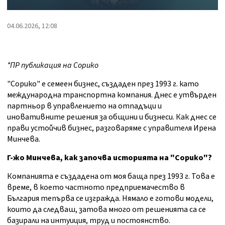
04.06.2026, 12:08
*ПP публикация на Сорико
"Сорико" е семеен бизнес, създаден през 1993 г. като
международна транспортна компания. Днес е утвърден
партньор в управлението на отпадъци и
иновативните решения за общини и бизнеси. Как днес се
прави устойчив бизнес, разговаряме с управителя Ирена
Минчева.
Г-жо Минчева, как започва историята на "Сорико"?
Компанията е създадена от моя баща през 1993 г. Това е
време, в което частното предприемачество в
България тепърва се изгражда. Нямало е готови модели,
които да следваш, затова много от решенията са се
базирали на интуиция, труд и постоянство.