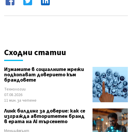
Сходни статии
Измамите в социалните мрежи
подкопават доверието към
брандовете
Технологии
07.08.2026
11 мин. за четене
Линк билдинг за доверие: как се
изгражда авторитетен бранд
в ерата на AI търсенето
Мениджмънт