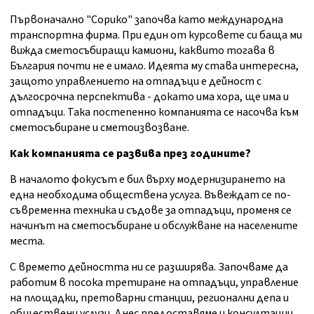
Първоначално "Сорико" започва като международна
транспортна фирма. При един от курсовете си баща ми
вижда сметосъбиращи камиони, каквито тогава в
България почти не е имало. Идеята му става интересна,
защото управлението на отпадъци е дейност с
дългосрочна перспектива - докато има хора, ще има и
отпадъци. Така постепенно компанията се насочва към
сметосъбиране и сметоизвозване.
Как компанията се развива през годините?
В началото фокусът е бил върху модернизирането на
една необходима обществена услуга. Въвеждат се по-
съвременна техника и съдове за отпадъци, променя се
начинът на сметосъбиране и обслужване на населените
места.
С времето дейността ни се разширява. Започваме да
работим в посока третиране на отпадъци, управление
на площадки, претоварни станции, регионални депа и
обществени услуги. Днес предоставяме и консултации,