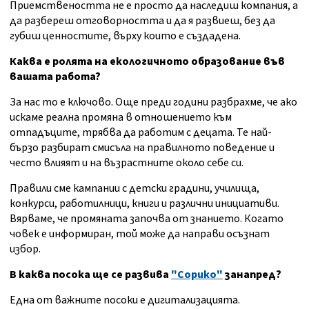
Приемствеността не е просто да наследиш компания, а
да разбереш отговорността и да я развиеш, без да
губиш ценностите, върху които е създадена.
Каква е ролята на екологичното образование във
вашата работа?
За нас то е ключово. Още преди години разбрахме, че ако
искаме реална промяна в отношението към
отпадъците, трябва да работим с децата. Те най-
бързо разбират смисъла на правилното поведение и
често влияят и на възрастните около себе си.
Правили сме кампании с детски градини, училища,
конкурси, работилници, книги и различни инициативи.
Вярваме, че промяната започва от знанието. Когато
човек е информиран, той може да направи осъзнат
избор.
В каква посока ще се развива
"Сорико"
занапред?
Една от важните посоки е дигитализацията.