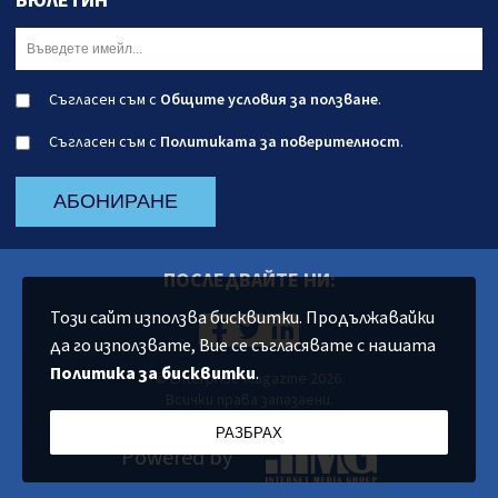
БЮЛЕТИН
Съгласен съм с
Общите условия за ползване
.
Съгласен съм с
Политиката за поверителност
.
АБОНИРАНЕ
ПОСЛЕДВАЙТЕ НИ:
Този сайт използва бисквитки. Продължавайки
да го използвате, Вие се съгласявате с нашата
Политика за бисквитки
.
© Enterprise Magazine 2026.
Всички права запазаени.
РАЗБРАХ
Powered by