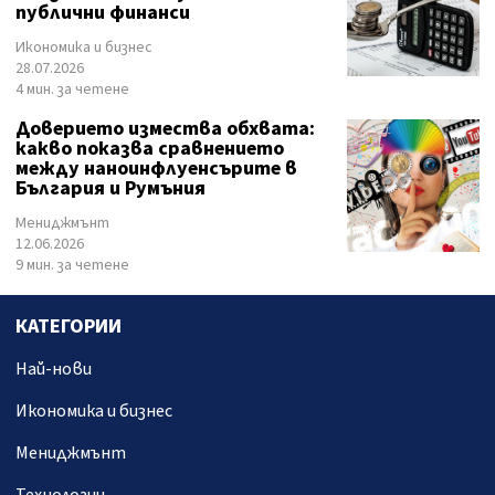
публични финанси
Икономика и бизнес
28.07.2026
4 мин. за четене
Доверието измества обхвата:
какво показва сравнението
между наноинфлуенсърите в
България и Румъния
Мениджмънт
12.06.2026
9 мин. за четене
КАТЕГОРИИ
Най-нови
Икономика и бизнес
Мениджмънт