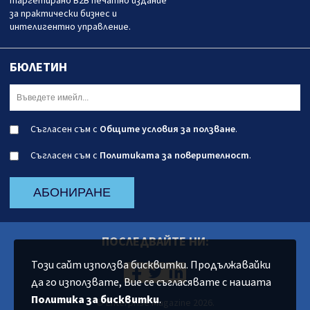
таргетирано B2B печатно издание
за практически бизнес и
интелигентно управление.
БЮЛЕТИН
Съгласен съм с
Общите условия за ползване
.
Съгласен съм с
Политиката за поверителност
.
АБОНИРАНЕ
ПОСЛЕДВАЙТЕ НИ:
Този сайт използва бисквитки. Продължавайки
да го използвате, Вие се съгласявате с нашата
Политика за бисквитки
.
© Enterprise Magazine 2026.