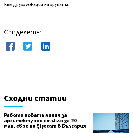
към други локации на групата.
Споделете:
Сходни статии
Работи новата линия за
архитектурно стъкло за 20
млн. евро на Şіşесаm в България