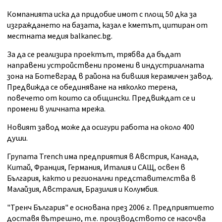
Компанията иска да придобие имот с площ 50 дка за
изграждането на базата, казал е кметът, цитиран от
местната медия balkanec.bg.
За да се реализира проектът, трябва да бъдат
направени устройствени промени в индустриалната
зона на Ботевград в района на бившия керамичен завод.
Предвижда се обединяване на няколко терена,
повечето от които са общински. Предвиждат се и
промени в уличната мрежа.
Новият завод може да осигури работа на около 400
души.
Групата Trench има предприятия в Австрия, Канада,
Китай, Франция, Германия, Италия и САЩ, освен в
България, както и регионални представителства в
Малайзия, Австралия, Бразилия и Колумбия.
"Тренч България" е основана през 2006 г. Предприятието
доставя вътрешно, т.е. производството се насочва