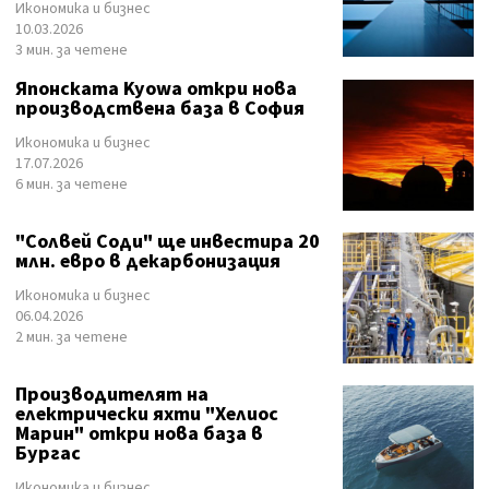
Икономика и бизнес
10.03.2026
3 мин. за четене
Японската Kyowa откри нова
производствена база в София
Икономика и бизнес
17.07.2026
6 мин. за четене
"Солвей Соди" ще инвестира 20
млн. евро в декарбонизация
Икономика и бизнес
06.04.2026
2 мин. за четене
Производителят на
електрически яхти "Хелиос
Марин" откри нова база в
Бургас
Икономика и бизнес