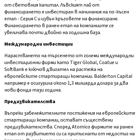
от световния капитал. Лъвският пай от
финансирането е инвестиран в начинания на по-късен
етап - Серия C и извън кръговете на финансиране.
Финансирането в ранен етап на компаниите се
увеличава почти двойно на годишна база.
Международни инвестиции
Нарастването на търсенето от големи международни
инвестиционни фирми като Tiger Global, Coatue и
SoftBank е ключов двигател на растежа на
европейските стартиращи компании. Balderton Capital
например е осигурила около 1,3 милиарда долара за два
нови фонда тази година.
Предизвикателства
Въпреки забележителните постижения на европейските
стартиращи компании, остават съществени
предизвикателства. Според Atomico фирмите на ранен
етап от развитието си са притиснати от недостиг на