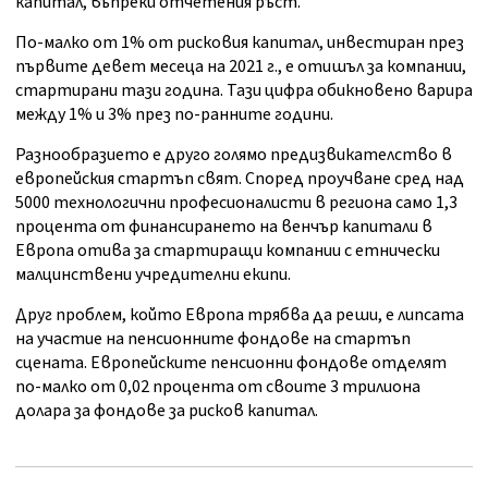
капитал, въпреки отчетения ръст.
По-малко от 1% от рисковия капитал, инвестиран през
първите девет месеца на 2021 г., е отишъл за компании,
стартирани тази година. Тази цифра обикновено варира
между 1% и 3% през по-ранните години.
Разнообразието е друго голямо предизвикателство в
европейския стартъп свят. Според проучване сред над
5000 технологични професионалисти в региона само 1,3
процента от финансирането на венчър капитали в
Европа отива за стартиращи компании с етнически
малцинствени учредителни екипи.
Друг проблем, който Европа трябва да реши, е липсата
на участие на пенсионните фондове на стартъп
сцената. Европейските пенсионни фондове отделят
по-малко от 0,02 процента от своите 3 трилиона
долара за фондове за рисков капитал.