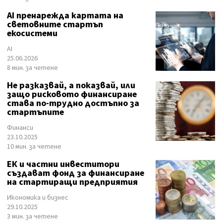
AI пренарежда картата на
световните стартъп
екосистеми
AI
25.06.2026
8 мин. за четене
Не разказвай, а показвай, или
защо рисковото финансиране
става по-трудно достъпно за
стартъпите
Финанси
23.10.2025
10 мин. за четене
ЕК и частни инвеститори
създават фонд за финансиране
на стартиращи предприятия
Икономика и бизнес
29.10.2025
3 мин. за четене