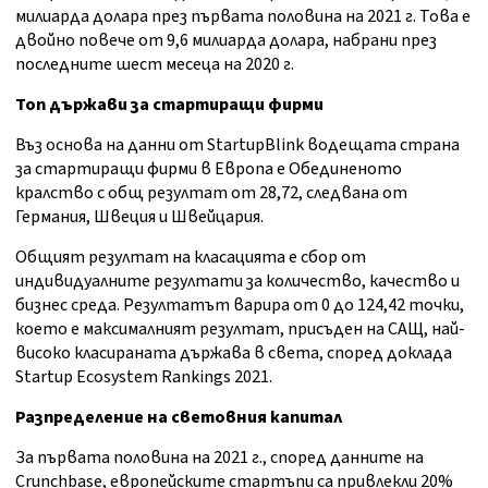
милиарда долара през първата половина на 2021 г. Това е
двойно повече от 9,6 милиарда долара, набрани през
последните шест месеца на 2020 г.
Топ държави за стартиращи фирми
Въз основа на данни от StartupBlink водещата страна
за стартиращи фирми в Европа е Обединеното
кралство с общ резултат от 28,72, следвана от
Германия, Швеция и Швейцария.
Общият резултат на класацията е сбор от
индивидуалните резултати за количество, качество и
бизнес среда. Резултатът варира от 0 до 124,42 точки,
което е максималният резултат, присъден на САЩ, най-
високо класираната държава в света, според доклада
Startup Ecosystem Rankings 2021.
Разпределение на световния капитал
За първата половина на 2021 г., според данните на
Crunchbase, европейските стартъпи са привлекли 20%