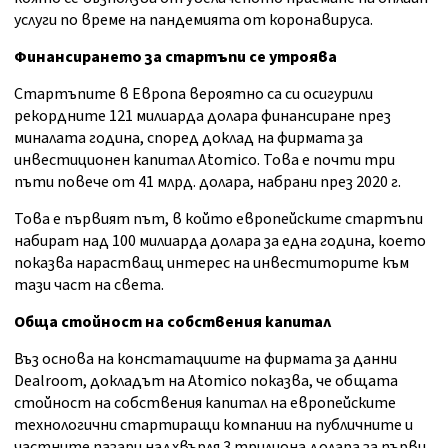
услуги по време на пандемията от коронавируса.
Финансирането за стартъпи се утроява
Стартъпите в Европа вероятно са си осигурили
рекордните 121 милиарда долара финансиране през
миналата година, според доклад на фирмата за
инвестиционен капитал Atomico. Това е почти три
пъти повече от 41 млрд. долара, набрани през 2020 г.
Това е първият път, в който европейските стартъпи
набират над 100 милиарда долара за една година, което
показва нарастващ интерес на инвеститорите към
тази част на света.
Обща стойност на собствения капитал
Въз основа на констатациите на фирмата за данни
Dealroom, докладът на Atomico показва, че общата
стойност на собствения капитал на европейските
технологични стартиращи компании на публичните и
частните пазари надхвърля 3 трилиона долара за първи