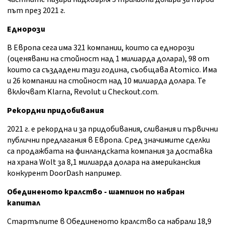
път през 2021 г.
Еднорози
В Европа сега има 321 компании, които са еднорози
(оценявани на стойност над 1 милиарда долара), 98 от
които са създадени тази година, съобщава Atomico. Има
и 26 компании на стойност над 10 милиарда долара. Те
включват Klarna, Revolut и Checkout.com.
Рекордни придобивания
2021 г. е рекордна и за придобивания, сливания и първични
публични предлагания в Европа. Сред значимите сделки
са продажбата на финландската компания за доставка
на храна Wolt за 8,1 милиарда долара на американския
конкурент DoorDash например.
Обединеното кралство - шампион по набран
капитал
Стартъпите в Обединеното кралство са набрали 18,9