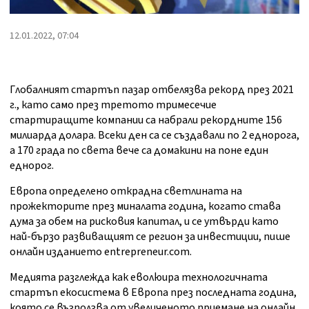
12.01.2022, 07:04
Глобалният стартъп пазар отбелязва рекорд през 2021
г., като само през третото тримесечие
стартиращите компании са набрали рекордните 156
милиарда долара. Всеки ден са се създавали по 2 еднорога,
а 170 града по света вече са домакини на поне един
еднорог.
Европа определено открадна светлината на
прожекторите през миналата година, когато става
дума за обем на рисковия капитал, и се утвърди като
най-бързо развиващият се регион за инвестиции, пише
онлайн изданието entrepreneur.com.
Медията разглежда как еволюира технологичната
стартъп екосистема в Европа през последната година,
която се възползва от увеличеното приемане на онлайн