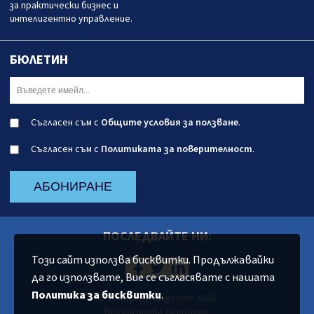
за практически бизнес и
интелигентно управление.
БЮЛЕТИН
Съгласен съм с
Общите условия за ползване
.
Съгласен съм с
Политиката за поверителност
.
АБОНИРАНЕ
ПОСЛЕДВАЙТЕ НИ:
Този сайт използва бисквитки. Продължавайки
да го използвате, Вие се съгласявате с нашата
Политика за бисквитки
.
© Enterprise Magazine 2026.
Всички права запазаени.