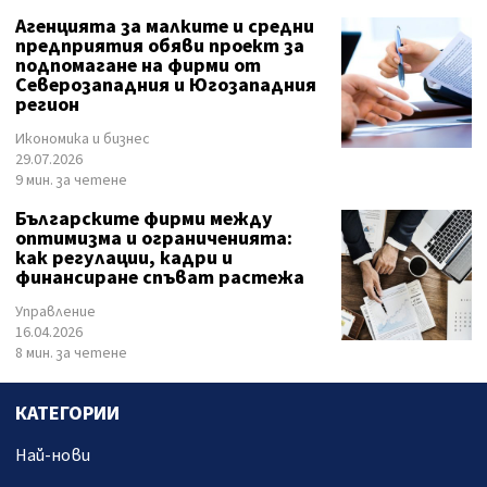
Агенцията за малките и средни
предприятия обяви проект за
подпомагане на фирми от
Северозападния и Югозападния
регион
Икономика и бизнес
29.07.2026
9 мин. за четене
Българските фирми между
оптимизма и ограниченията:
как регулации, кадри и
финансиране спъват растежа
Управление
16.04.2026
8 мин. за четене
КАТЕГОРИИ
Най-нови