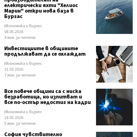
електрически яхти "Хелиос
Марин" откри нова база в
Бургас
Икономика и бизнес
08.05.2026
4 мин. за четене
Инвестициите в общините
продължават да се охлаждат
Икономика и бизнес
31.03.2026
7 мин. за четене
Все повече общини са с ниска
безработица, но изпитват и
все по-остър недостиг на кадри
Икономика и бизнес
18.05.2026
5 мин. за четене
София чувствително