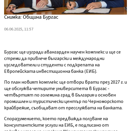
Снимка: Община Бургас
06.06.2025, 11:57
Бургас ще изгради авангарден научен комплекс и ще се
стреми да привлече български и международни
изследователи и студенти с подкрепата на
Европейската инвестиционна банка (ЕИБ).
По план новият комплекс ще отвори врати през 2027 г. и
ще обслужва четирите университета в Бургас -
четвъртият по големина град в България и основен
промишлен и туристически център по Черноморското
крайбрежие, съобщават от пресслужбата на банката.
Споразумението, което предвижда ползване на
консултантските услуги на ЕИБ, е подписано от