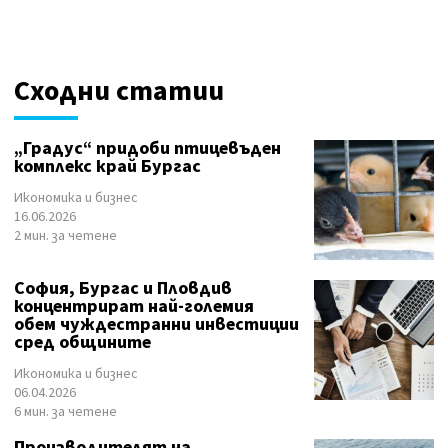
Сходни статии
„Градус“ придоби птицевъден
комплекс край Бургас
Икономика и бизнес
16.06.2026
2 мин. за четене
София, Бургас и Пловдив
концентрират най-големия
обем чуждестранни инвестиции
сред общините
Икономика и бизнес
06.04.2026
6 мин. за четене
Производителят на