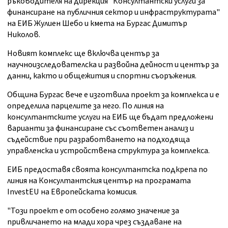
ръководителя на дирекция "Консултантски услуги за
финансиране на публичния сектор и инфраструктурата"
на ЕИБ Жулиен Шебо и кмета на Бургас Димитър
Николов.
Новият комплекс ще включва център за
научноизследователска и развойна дейност и център за
данни, както и общежития и спортни съоръжения.
Община Бургас вече е изготвила проект за комплекса и е
определила парцелите за него. По линия на
консултантските услуги на ЕИБ ще бъдат предложени
варианти за финансиране със съответен анализ и
съдействие при разработването на подходяща
управленска и устройствена структура за комплекса.
ЕИБ предоставя своята консултантска подкрепа по
линия на Консултантския център на програмата
InvestEU на Европейската комисия.
"Този проект е от особено голямо значение за
привличането на млади хора чрез създаване на