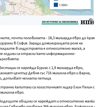
ните, почти половината - 18,3 милиарда евро до края
лизирани в София. Заради доминиращата роля на
тициите в индустрията е относително малък, а
те години са отрасли като информационно-
ърговията.
стиции се нарежда Бургас с 1,9 милиарда евро,
алният център Девня със 716 милиона евро и Варна,
о, допълват челната петица.
транни капитали са логистичният лидер Елин Пелин с
 милиона евро.
 водещите общини се нареждат и относително малки
бщина Севлиево привлича 366 милиона евро, Божурище -