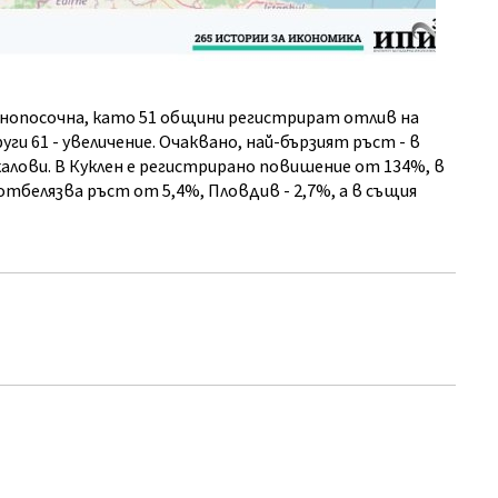
нопосочна, като 51 общини регистрират отлив на
други 61 - увеличение. Очаквано, най-бързият ръст - в
алови. В Куклен е регистрирано повишение от 134%, в
отбелязва ръст от 5,4%, Пловдив - 2,7%, а в същия