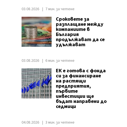
03.08.2026
7 мин. за четене
Сроковете за
разплащане между
компаниите в
България
продължават да се
удължават
03.08.2026
6 мин. за четене
ЕК е готова с фонда
си за финансиране
на растящи
предприятия,
първите
инвестиции ще
бъдат направени до
седмици
04.08.2026
3 мин. за четене