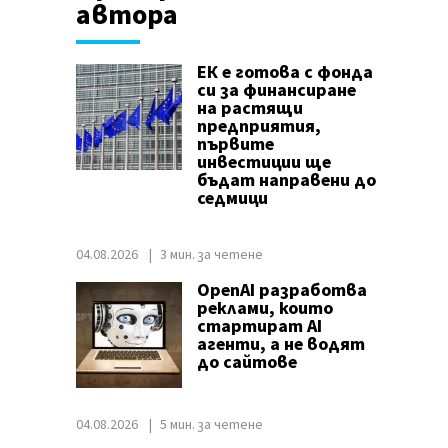
автора
ЕК е готова с фонда
си за финансиране
на растящи
предприятия,
първите
инвестиции ще
бъдат направени до
седмици
04.08.2026
3 мин. за четене
OpenAI разработва
реклами, които
стартират AI
агенти, а не водят
до сайтове
04.08.2026
5 мин. за четене