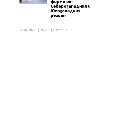
фирми от
Северозападния и
Югозападния
регион
29.07.2026
9 мин. за четене