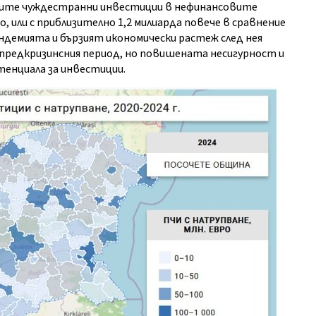
аните чуждестранни инвестиции в нефинансовите
, или с приблизително 1,2 милиарда повече в сравнение
ндемията и бързият икономически растеж след нея
 предкризинсния период, но повишената несигурност и
енциала за инвестиции.