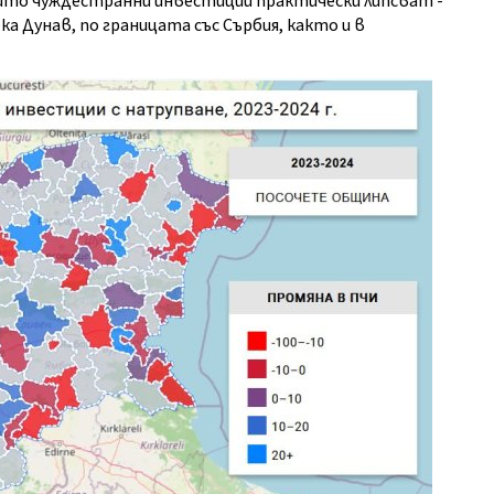
оито чуждестранни инвестиции практически липсват -
ка Дунав, по границата със Сърбия, както и в