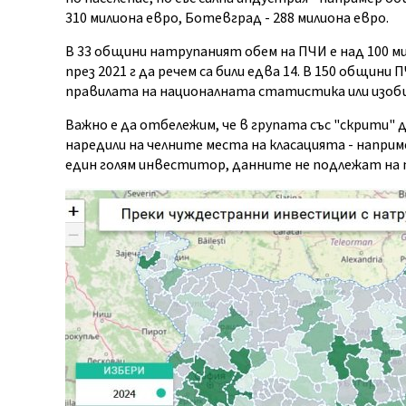
310 милиона евро, Ботевград - 288 милиона евро.
В 33 общини натрупаният обем на ПЧИ е над 100 м
през 2021 г да речем са били едва 14. В 150 общини 
правилата на националната статистика или изоб
Важно е да отбележим, че в групата със "скрити" 
наредили на челните места на класацията - напри
един голям инвеститор, данните не подлежат на 