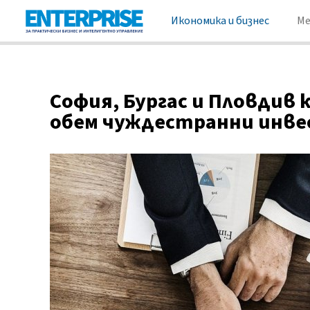
Икономика и бизнес
М
София, Бургас и Пловдив
обем чуждестранни инв