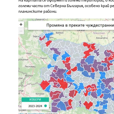
На картата се оформят и големи територии, в к
големи части от Северна България, особено край ре
планинските райони.