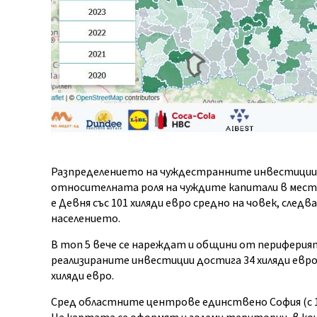
Разпределението на чуждестранните инвестиции 
относителната роля на чуждите капитали в мест
е Девня със 101 хиляди евро средно на човек, следв
населението.
В топ 5 вече се нареждат и общини от периферия
реализираните инвестиции достига 34 хиляди евро на
хиляди евро.
Сред областните центрове единствено София (с 14,