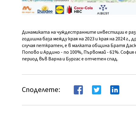
Динамиката на чуждестранните инвестиции е раз
годишна база между края на 2023 и края на 2024 г., 
случая петкратен, е в малката община Братя Даск
Попово и Ардино - по 100%, Първомай - 61%. София 
период във Варна и Бургас е отчетен спад.
Споделете: