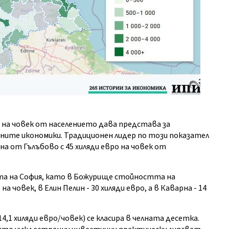
на човек от населението дава представа за
ните икономики. Традиционен лидер по този показател
ана от Гълъбово с 45 хиляди евро на човек от
та на София, като в Божурище стойността на
 човек, в Елин Пелин - 30 хиляди евро, а в Каварна - 14
1 хиляди евро/човек) се класира в челната десетка.