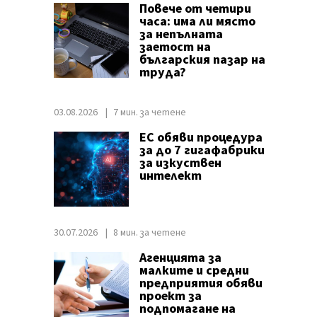
Повече от четири
часа: има ли място
за непълната
заетост на
българския пазар на
труда?
03.08.2026
7 мин. за четене
ЕС обяви процедура
за до 7 гигафабрики
за изкуствен
интелект
30.07.2026
8 мин. за четене
Агенцията за
малките и средни
предприятия обяви
проект за
подпомагане на