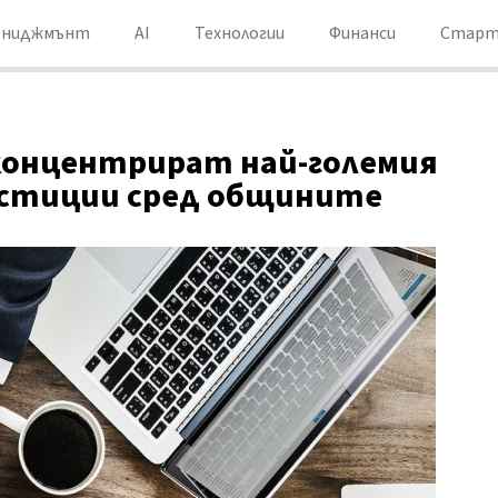
ениджмънт
AI
Технологии
Финанси
Старт
 концентрират най-големия
естиции сред общините