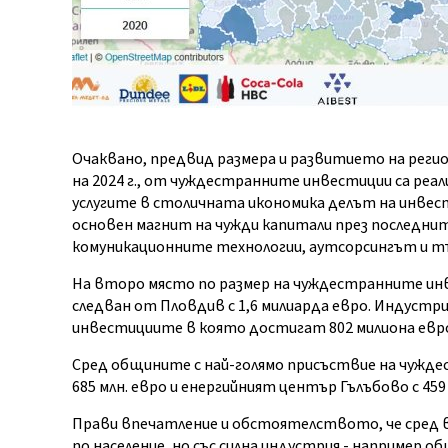
Очаквано, предвид размера и развитието на регио
на 2024 г., от чуждестранните инвестиции са реа
услугите в столичната икономика делът на инвес
основен магнит на чужди капитали през последни
комуникационните технологии, аутсорсингът и т
На второ място по размер на чуждестранните инве
следван от Пловдив с 1,6 милиарда евро. Индустри
инвестициите в която достигат 802 милиона евр
Сред общините с най-голямо присъствие на чуждес
685 млн. евро и енергийният център Гълъбово с 459
Прави впечатление и обстоятелството, че сред
по население, но със силна индустрия - например о