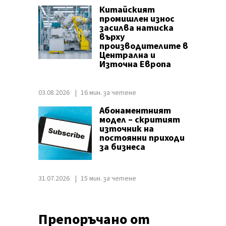
Китайският
промишлен износ
засилва натиска
върху
производителите в
Централна и
Източна Европа
03.08.2026
16 мин. за четене
Абонаментният
модел – скритият
източник на
постоянни приходи
за бизнеса
31.07.2026
15 мин. за четене
Препоръчано от