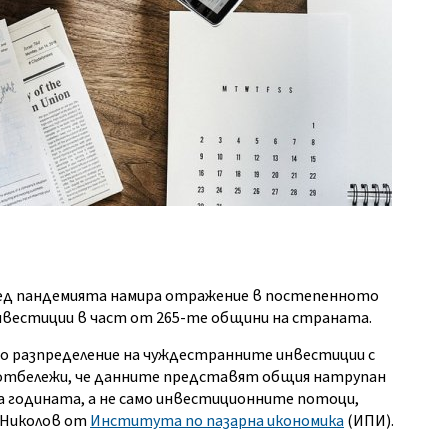
лед пандемията намира отражение в постепенното
вестиции в част от 265-те общини на страната.
 разпределение на чуждестранните инвестиции с
се отбележи, че данните представят общия натрупан
а годината, а не само инвестиционните потоци,
н Николов от
Института по пазарна икономика
(ИПИ).