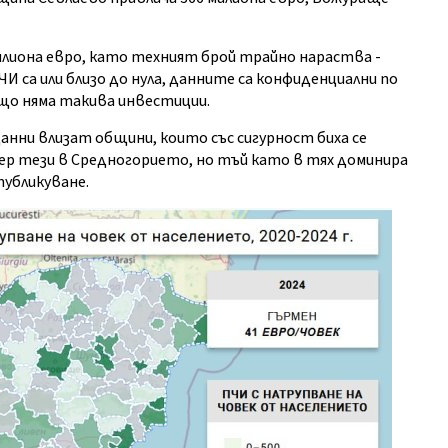
илиона евро, като техният брой трайно нараства -
ПЧИ са или близо до нула, данните са конфиденциални по
що няма такива инвестиции.
данни влизат общини, които със сигурност биха се
мер тези в Средногорието, но тъй като в тях доминира
публикуване.