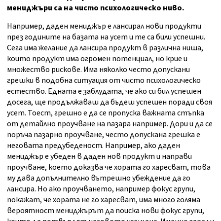
мениджъри са на чисто психологическо ниво.
Например, даден мениджър е лансирал нови продукти
през годините на базата на усет и те са били успешни.
Сега има желание да лансира продукт в различна ниша,
които продукт има огромен потенциал, но крие и
множество рискове. Има няколко често допускани
грешки в подобна ситуация от чисто психологическо
естество. Едната е заблудата, че ако си бил успешен
досега, ще продължаваш да бъдеш успешен поради своя
усет. Тоест, грешно е да се пропуска важната стъпка
от детайлно проучване на пазара например. Дори и да се
поръча пазарно проучване, често допускана грешка е
неговата предубеденост. Например, ако даден
мениджър е убеден в даден нов продукт и направи
проучване, което доказва че хората го харесват, това
му дава допълнително вътрешно убеждение да го
лансира. Но ако проучването, например фокус групи,
покажат, че хората не го харесват, има много голяма
вероятност мениджърът да поиска нови фокус групи,