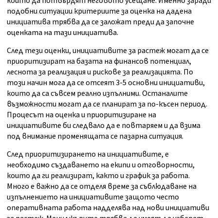
които да потвърдят неговото усещане. Именно заради
подобни ситуации критериите за оценка на дадена
инициатива трябва да се заложат преди да започне
оценката на тази инициатива.
След тези оценки, инициативите за растеж могат да се
приоритизират на базата на финансов потенциал,
леснота за реализация и рискове за реализацията. По
този начин мога да се отсеят 3-5 основни инициативи,
които да са съвсем реално изпълними. Останалите
възможности могат да се планират за по-късен период.
Процесът на оценка и приоритизиране на
инициативите би следвало да е повтаряем и да взима
под внимание променящата се пазарна ситуация.
След приоритизирането на инициативите, е
необходимо създаването на екипи и отговорности,
които да ги реализират, както и график за работа.
Много е важно да се отделя време за съблюдаване на
изпълнението на инициативите защото често
оперативната работа надделява над нови инициативи