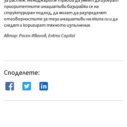
за растеж. Мениджърите трябва да умеят да изберат
приоритетните инициативи базирайки се на
структуриран подход, да могат да разпределят
отговорностите за тези инициативи на екипа си и да
следят и коригират тяхното изпълнение.
Автор: Росен Иванов, Entrea Capital
Споделете: