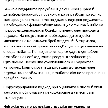
разбиране на техните нужди и т.н.
Важно е пазарните проучвания да се интегрират в
детайлни финансови прогнози и да се развият различни
сценарии за постигането на дадени пазарни резултати.
Необходимо е финансовият анализ да отчита в ниво на
подробна детайлност всички потенциални приходи и
разходи. На този етап е необходимо да се изиска
мнението на максимален брой отдели във фирмата,
които ще са ангажирани с последващото изпълнение на
инициативата. По този начин ще се даде и детайлен
отговор на необходимите ресурси и сложност за
изпълнение. Често има усложнения от ИТ характер
например, които могат да доведат до значителни
разходи или провал на инициативата ако не са преценени
предварително.
Структурираният подход при оценката е много важен
защото той помага на мениджърите да тестват
техния усет.
Няколко често допускани грешки от успешни