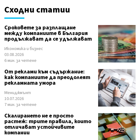
Сходни статии
Сроковете за разплащане
между компаниите в България
продължават да се удължават
Икономика и бизнес
03.08.2026
6 мин. за четене
От реклами към съдържание:
как компаниите да преодолеят
рекламната умора
Мениджмънт
10.07.2026
7 мин. за четене
Скалирането не е просто
растеж: трите правила, които
отличават устойчивите
компании