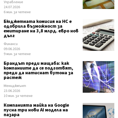
Управление
24.07.2026
6 мин. за четене
Бюджетната комисия на НС е
одобрила възможност за
емитиране на 3,8 млрд. евро нов
дълг
Финанси
09.06.2026
9 мин. за четене
Брандът преди мащаба: как
компаниите да се подготвят,
преди да натиснат бутона за
растеж
Мениджмънт
23.06.2026
10 мин. за четене
Компанията майка на Google
пусна три нови AI модела на
пазара