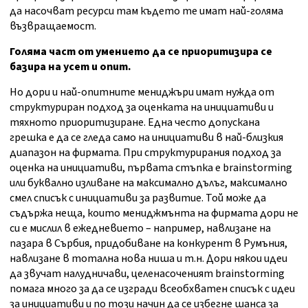
да насочват ресурси там където те имат най-голяма
възвращаемост.
Голяма част от умението да се приоритизира се
базира на усет и опит.
Но дори и най-опитните мениджъри имат нужда от
структуриран подход за оценката на инициативи и
тяхното приоритизиране. Една често допускана
грешка е да се гледа само на инициативи в най-близкия
диапазон на фирмата. При структурирания подход за
оценка на инициативи, първата стъпка е brainstorming
или буквално изливане на максимално дълъг, максимално
смел списък с инициативи за развитие. Той може да
съдържа неща, които мениджмънта на фирмата дори не
си е мислил в ежедневието – например, навлизане на
пазара в Сърбия, придобиване на конкурент в Румъния,
навлизане в тотална нова ниша и т.н. Дори някои идеи
да звучат налудничави, целенасоченият brainstorming
помага много за да се изгради всеобхватен списък с идеи
за инициативи и по този начин да се избегне шанса за