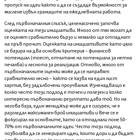
пропуск на идеи както и да се създаде възможност за
мислене извън границите на ежедневната работа.
След първоначалния списък, целенасочено започва
оценката на тези инициативи. Много от тях могат да
се оценят сравнително бързо и немалко ще отпаднат
на пръв прочит. Оценката на инициативите като цяло
се базира на два основни критерия – финансов
потенциал (тоест, отчитане на потенциала за нетна
печалба) и леснота за реализация. Отново, много от
първоначалните оценки може да се направят
сравнително лесно – както се казва на един лист
хартия, без задълбочени проучвания. Изненадващо е
колко често този подход е точен и полезен и колко
интересни първоначални резултати дава той. Но на
негова база, един мениджър може да е сигурен, че е
разгледал максимален брой инициативи и вече се е
фокусирал на основните, като са отпаднали поне 50-
70% от първоначалните идеи. Често този подход
позволява да се генерират идеи, които дори и да бъдат