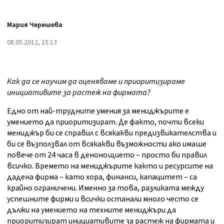
Мария Черешева
08.05.2012, 15:13
Как да се научим да оценяваме и приоритизираме
инициативите за растеж на фирмата?
Едно от най-трудните умения за мениджърите е
умението да приоритизират. Де факто, почти всеки
мениджър би се справил с всякакви предизвикателства и
би се възползвал от всякакви възможности ако имаше
повече от 24 часа в денонощието – просто би правил
всичко. Времето на мениджърите както и ресурсите на
дадена фирма – като хора, финанси, капацитет – са
крайно ограничени. Именно за това, разликата между
успешните фирми и всички останали много често се
дължи на умението на техните мениджъри да
приоритизират инициативите за растеж на фирмата и