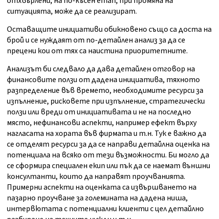
отхвърлени, на по-късен етап, при промяна на
ситуацията, може да се реализират.
Оставащите инициативи обикновено също са доста на
брой и се нуждаят от по-детайлен анализ за да се
прецени кои от тях са наистина приоритетните.
Анализът би следвало да дава детайлен отговор на
финансовите ползи от дадена инициатива, тяхното
разпределение във времето, необходимите ресурси за
изпълнение, рисковете при изпълнение, стратегически
ползи или вреди от инициативата и не на последно
място, нефинансови аспекти, например ефект върху
нагласата на хората във фирмата и т.н. Тук е важно да
се отделят ресурси за да се направи детайлна оценка на
потенциала на всяко от тези възможности. Би могло да
се сформира специален екип или пък да се наемат външни
консултанти, които да направят проучванията.
Примерни аспекти на оценката са извършването на
пазарно проучване за големината на дадена ниша,
интервютата с потенциални клиенти с цел детайлно