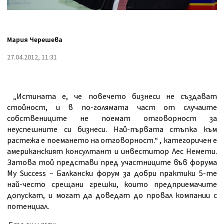
Мария Черешева
27.04.2012, 11:31
„Истината е, че повечето бизнеси не създават
стойност, и в по-голямата част от случаите
собствениците не поемат отговорност за
неуспешните си бизнеси. Най-първата стъпка към
растежа е поемането на отговорност.“ , категоричен е
американският консултант и инвеститор Лес Немети.
Затова той представи пред участниците във форума
My Success – Балкански форум за добри практики 5-те
най-често срещани грешки, които предприемачите
допускат, и могат да доведат до провал компании с
потенциал.