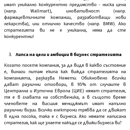
имат уникално конкурентно предимство - ниска цена
(напр. Wallmart), иновативност (напр.
фармацевтичните компании, разработващи нови
лекарства), или отлично качество (напр. BMW). Ако
стратегията ви не е уникална, няма да сте
конкурентни!
Липса на цели и амбиции в бизнес стратегията
Когато посетя компания, за да видя в какво състояние
е, винаги питам екипа как вижда стратегията на
компанията, разказва Немети. Обикновено всички
дават различни отговори, в 95% от случаите в
Централна и Източна Европа (ЦИЕ) нямат стратегия,
тя е в главата на собственика, а в същото време
членовете на висшия мениджмът имат напълно
различни визии. Всички електрони трябва да се движат
в една посока, така е с бизнеса. Ако нямате написана
стратегия, как ще знаете накъде се движи бизнеса ви?