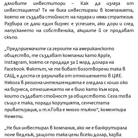
дяловите инвеститори – Как да изляза от
инвестицията? Те не биха инвестирали в компанията,
която не създава стойност на пазара и няма стратегия.
Разбира се дали един бизнес е успешен, ако дори и след
напускането на собственика, акциите й се продават
скъпо.
„Предприемачите са героите на американското
общество, те създават компании като Apple,
Instagram, която се продаде за 1 млрд. долара на
Facebook. Фактът, че те биват боготворени така в
САЩ, е доста се различава от отношението в ЦИЕ.
Някога в региона интелигенцията е гледала с лошо око
на бизнеса, отношението не е било като към хора,
които създават стойност за обществото. Сега това
също е така, поради корупцията, сенчестата
приватизация, и т.н.Това е много тъжно“, коментира
Немети.
„Не бих инвестирал в компания, ако не е банкрутирала
поне веднъж, защото така цени всеки долар, казва