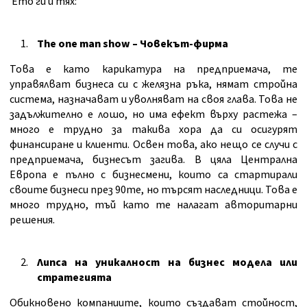
Ето ги и тях:
The one man show – Човекът-фирма
Това е като карикатура на предприемача, те
управялват бизнеса си с желязна ръка, нямат стройна
система, назначават и уволняват на своя глава. Това не
задължително е лошо, но има ефект върху растежа –
много е трудно за такива хора да си осигурят
финансиране и клиенти. Освен това, ако нещо се случи с
предприемача, бизнесът загива. В цяла Централна
Европа е пълно с бизнесмени, които са стартирали
своите бизнеси през 90те, но търсят наследници. Това е
много трудно, тъй като те налагат авторитарни
решения.
Липса на уникалност на бизнес модела или
стратегията
Обикновено компаниите, които създават стойност,