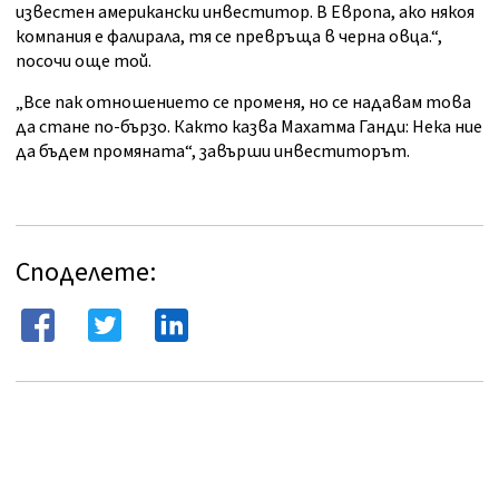
известен американски инвеститор. В Европа, ако някоя
компания е фалирала, тя се превръща в черна овца.“,
посочи още той.
„Все пак отношението се променя, но се надавам това
да стане по-бързо. Както казва Махатма Ганди: Нека ние
да бъдем промяната“, завърши инвеститорът.
Споделете: