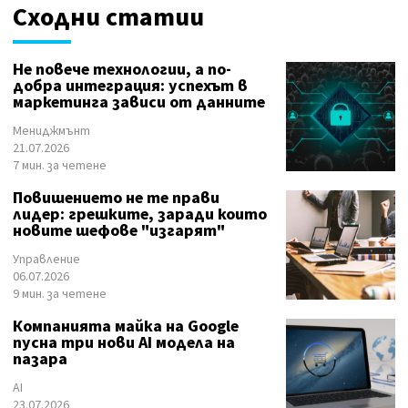
Сходни статии
Не повече технологии, а по-
добра интеграция: успехът в
маркетинга зависи от данните
Мениджмънт
21.07.2026
7 мин. за четене
Повишението не те прави
лидер: грешките, заради които
новите шефове "изгарят"
Управление
06.07.2026
9 мин. за четене
Компанията майка на Google
пусна три нови AI модела на
пазара
AI
23.07.2026