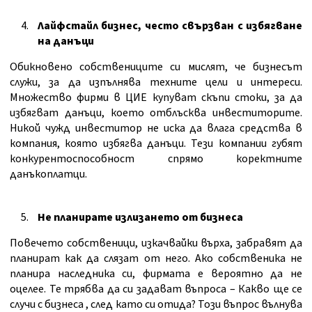
Лайфстайл бизнес, често свързван с избягване
на данъци
Обикновено собствениците си мислят, че бизнесът
служи, за да изпълнява техните цели и интереси.
Множество фирми в ЦИЕ купуват скъпи стоки, за да
избягват данъци, което отблъсква инвеститорите.
Никой чужд инвеститор не иска да влага средства в
компания, която избягва данъци. Тези компании губят
конкурентоспособност спрямо коректните
данъкоплатци.
Не планирате излизането от бизнеса
Повечето собственици, изкачвайки върха, забравят да
планират как да слязат от него. Ако собственика не
планира наследника си, фирмата е вероятно да не
оцелее. Те трябва да си задават въпроса – Какво ще се
случи с бизнеса , след като си отида? Този въпрос вълнува