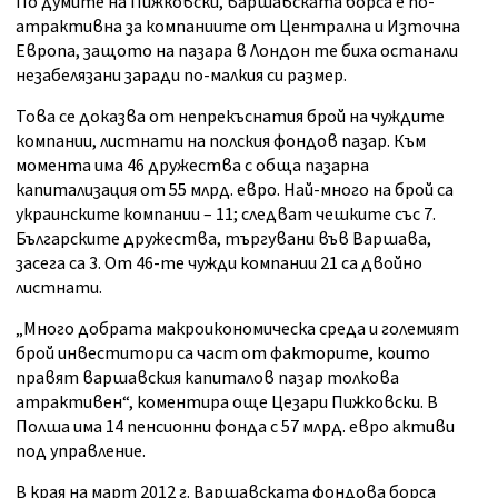
По думите на Пижковски, варшавската борса е по-
атрактивна за компаниите от Централна и Източна
Европа, защото на пазара в Лондон те биха останали
незабелязани заради по-малкия си размер.
Това се доказва от непрекъснатия брой на чуждите
компании, листнати на полския фондов пазар. Към
момента има 46 дружества с обща пазарна
капитализация от 55 млрд. евро. Най-много на брой са
украинските компании – 11; следват чешките със 7.
Българските дружества, търгувани във Варшава,
засега са 3. От 46-те чужди компании 21 са двойно
листнати.
„Много добрата макроикономическа среда и големият
брой инвеститори са част от факторите, които
правят варшавския капиталов пазар толкова
атрактивен“, коментира още Цезари Пижковски. В
Полша има 14 пенсионни фонда с 57 млрд. евро активи
под управление.
В края на март 2012 г. Варшавската фондова борса