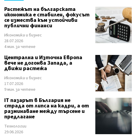
Растежът на българската
икономика е стабилен, фокусът
се измества към устойчиви
публични финанси
Икономика и бизнес
28.07.2026
4 мин. за четене
Централна и Източна Европа
вече не догонва Запада, а
движи растежа
Икономика и бизнес
17.07.2026
9 мин. за четене
IT пазарът в България не
страда от липса на кадри, а от
разминаване между търсене и
предлагане
Технологии
29.06.2026