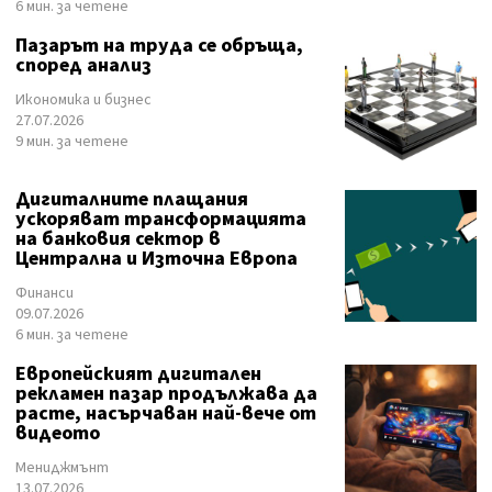
6 мин. за четене
Пазарът на труда се обръща,
според анализ
Икономика и бизнес
27.07.2026
9 мин. за четене
Дигиталните плащания
ускоряват трансформацията
на банковия сектор в
Централна и Източна Европа
Финанси
09.07.2026
6 мин. за четене
Европейският дигитален
рекламен пазар продължава да
расте, насърчаван най-вече от
видеото
Мениджмънт
13.07.2026