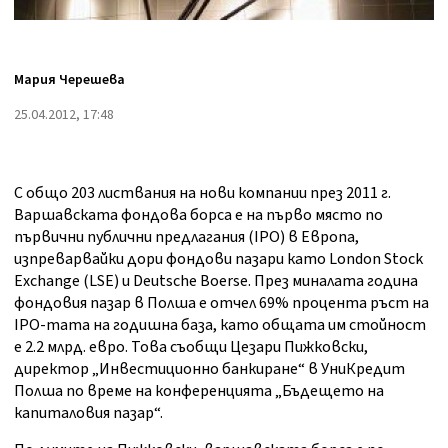
Мария Черешева
25.04.2012, 17:48
С общо 203 листвания на нови компании през 2011 г.
Варшавската фондова борса е на първо място по
първични публични предлагания (IPO) в Европа,
изпреварвайки дори фондови пазари като London Stock
Exchange (LSE) и Deutsche Boerse. През миналата година
фондовия пазар в Полша е отчел 69% процента ръст на
IPO-тата на годишна база, като общата им стойност
е 2.2 млрд. евро. Това съобщи Цезари Пижковски,
директор „Инвестиционно банкиране“ в УниКредит
Полша по време на конференцията „Бъдещето на
капиталовия пазар“.