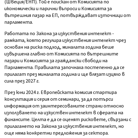
(Швеция/ЕНП). Той е поискан от Комисията по
икономически и парични въпроси и Комисията за
вътрешния пазар на ЕП, потвърждават източници от
парламента.
Работата по Закона за изкуствения интелект -
рамката, която регулира изкуствения интелект чрез
основан на риска подход, миналата година беше
извършена главно от Комисията по вътрешните
пазари и Комисията за граждански свободи на
Парламента. Правилата започнаха постепенно да се
прилагат през миналата година и ще влязат изцяло в
сила през 2027 г.
През юни 2024 г. Европейската комисия стартира
консултация и серия от семинари, за да потърси
информация от заинтересованите страни относно
използването на изкуствен интелект в сферата на
финансите. Целта е да се оценят рисковете, свързани с
прилагането на Закона за изкуствения интелект, но
още няма конкретни предложения за сектора.