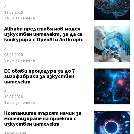
AI
28.07.2026
7 мин. за четене
Alibaba представя нов модел
изкуствен интелект, за да се
конкурира с OpenAI и Anthropic
AI
03.08.2026
9 мин. за четене
ЕС обяви процедура за до 7
гигафабрики за изкуствен
интелект
AI
30.07.2026
8 мин. за четене
Компаниите търсят начин за
монетизиране на проекти с
изкуствен интелект
Технологии