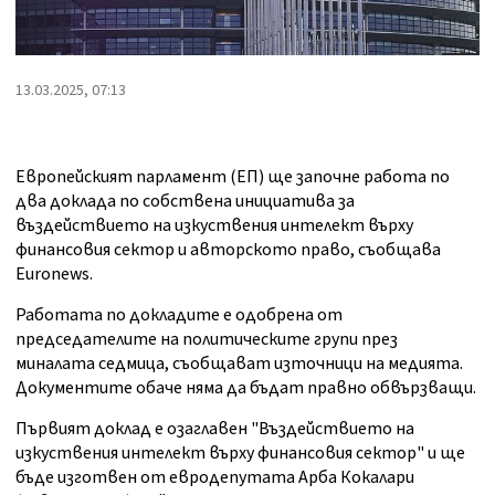
13.03.2025, 07:13
Европейският парламент (ЕП) ще започне работа по
два доклада по собствена инициатива за
въздействието на изкуствения интелект върху
финансовия сектор и авторското право, съобщава
Euronews.
Работата по докладите е одобрена от
председателите на политическите групи през
миналата седмица, съобщават източници на медията.
Документите обаче няма да бъдат правно обвързващи.
Първият доклад е озаглавен "Въздействието на
изкуствения интелект върху финансовия сектор" и ще
бъде изготвен от евродепутата Арба Кокалари