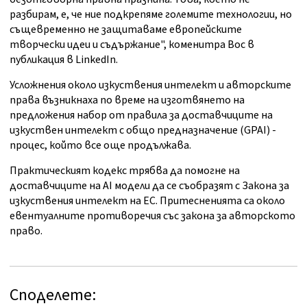
разбирам, е, че ние подкрепяме големите технологии, но
същевременно не защитаваме европейските
творчески идеи и съдържание", коменитра Вос в
публикация в LinkedIn.
Усложнения около изкуствения интелект и авторските
права възникнаха по време на изготвянето на
предложения набор от правила за доставчиците на
изкуствен интелект с общо предназначение (GPAI) -
процес, който все още продължава.
Практическият кодекс трябва да помогне на
доставчиците на AI модели да се съобразят с Закона за
изкуствения интелект на ЕС. Притесненията са около
евентуалните противоречия със закона за авторското
право.
Споделете: