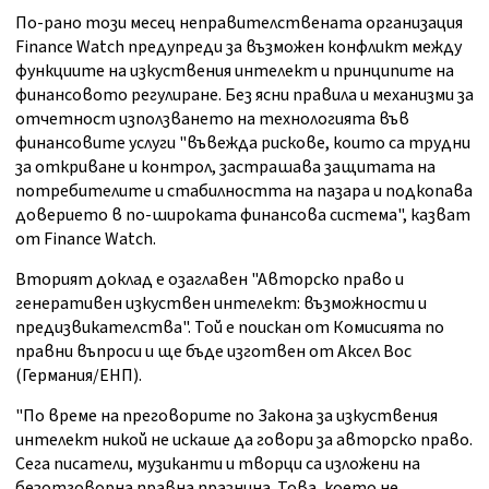
По-рано този месец неправителствената организация
Finance Watch предупреди за възможен конфликт между
функциите на изкуствения интелект и принципите на
финансовото регулиране. Без ясни правила и механизми за
отчетност използването на технологията във
финансовите услуги "въвежда рискове, които са трудни
за откриване и контрол, застрашава защитата на
потребителите и стабилността на пазара и подкопава
доверието в по-широката финансова система", казват
от Finance Watch.
Вторият доклад е озаглавен "Авторско право и
генеративен изкуствен интелект: възможности и
предизвикателства". Той е поискан от Комисията по
правни въпроси и ще бъде изготвен от Аксел Вос
(Германия/ЕНП).
"По време на преговорите по Закона за изкуствения
интелект никой не искаше да говори за авторско право.
Сега писатели, музиканти и творци са изложени на
безотговорна правна празнина. Това, което не