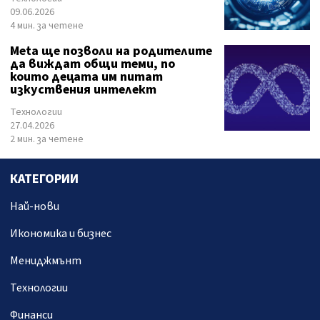
09.06.2026
4 мин. за четене
Meta ще позволи на родителите
да виждат общи теми, по
които децата им питат
изкуствения интелект
Технологии
27.04.2026
2 мин. за четене
КАТЕГОРИИ
Най-нови
Икономика и бизнес
Мениджмънт
Технологии
Финанси