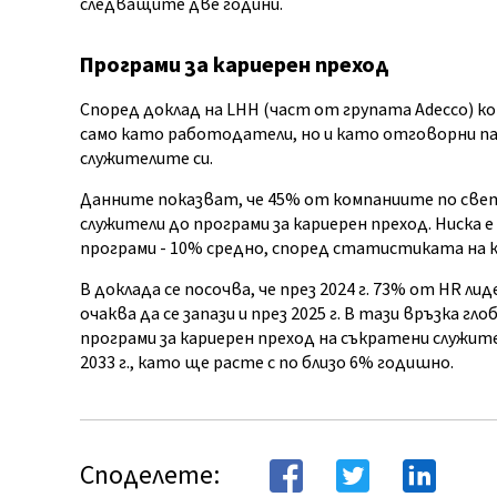
следващите две години.
Програми за кариерен преход
Според доклад на LHH (част от групата Adecco) к
само като работодатели, но и като отговорни па
служителите си.
Данните показват, че 45% от компаниите по св
служители до програми за кариерен преход. Ниска
програми - 10% средно, според статистиката на 
В доклада се посочва, че през 2024 г. 73% от HR 
очаква да се запази и през 2025 г. В тази връзка гл
програми за кариерен преход на съкратени служите
2033 г., като ще расте с по близо 6% годишно.
Споделете: