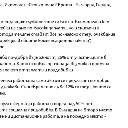
 Източна и Югоизточна Еврота - България, Гърция,
тенденция: служителите са все по-внимателни към
йки не само по-високи заплати, но и смислени и
ботодателите стават все по-наясно с тези очаквания
орекции в своите компенсационни пакети",
то.
 появи по-добра възможност, 26% от участниците в
абота. Като основна причина за възможна промяна
н пакет от заплати и придобивки.
менили работата само ако им се предлагат по-добри
ри държави. Същевременно едва 12% са тези, които са
ли.
друга оферта за работа (според над 50% от
ите социални придобивки. В България на второ място
ме и дистанционна работа, а на последно място -