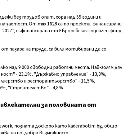
адежи без трудов опит, хора над 55 години и
на заетост. От тях 1628 са по проекти, финансирани
-2027", съфинансирана от Европейския социален фонд
т от пазара на труда, са били мотивирани да се
алко над 9 000 свободни работни
места. Най-голям дял
ст" - 23,1%, "Държавно управление" - 13,3%,
телиерство и ресторантьорство" - 11,5%,
5%, "Строителство" - 4,8%.
ривлекателни за половината от
work, позната доскоро като kaderabotim.bg, общо
оява на по-добра възможност.