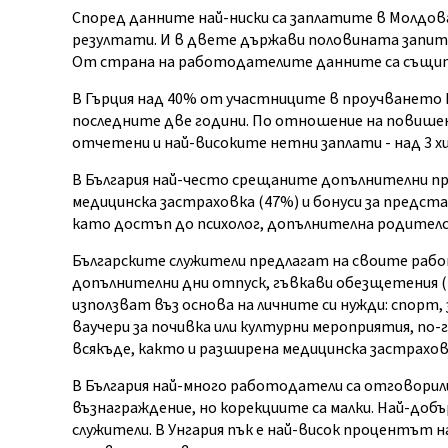
Според данните най-ниски са заплатите в Молдова,
резултати. И в двете държави половината запитан
От страна на работодателите данните са същите
В Гърция над 40% от участниците в проучването к
последните две години. По отношение на повишени
отчетени и най-високите нетни заплати - над 3 хи
В България най-често срещаните допълнителни пр
медицинска застраховка (47%) и бонуси за предст
като достъп до психолог, допълнителна родителск
Българските служители предлагат на своите раб
допълнителни дни отпуск, гъвкави обезщетения 
използват въз основа на личните си нужди: спорт,
ваучери за почивка или културни мероприятия, по
всякъде, както и разширена медицинска застраховк
В България най-много работодатели са отговорили
възнаграждение, но корекциите са малки. Най-до
служители. В Унгария пък е най-висок процентът 