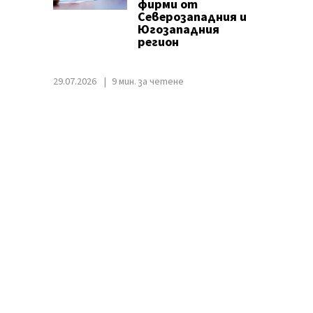
фирми от
Северозападния и
Югозападния
регион
29.07.2026
9 мин. за четене