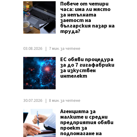
Повече от четири
часа: има ли място
за непълната
заетост на
българския пазар на
труда?
03.08.2026
7 мин. за четене
ЕС обяви процедура
за до 7 гигафабрики
за изкуствен
интелект
30.07.2026
8 мин. за четене
Агенцията за
малките и средни
предприятия обяви
проект за
подпомагане на