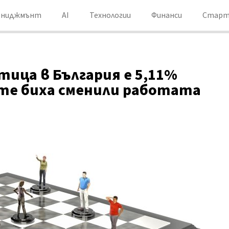
ениджмънт
AI
Технологии
Финанси
Старт
ица в България е 5,11%
ите биха сменили работата