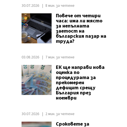
30.07.2026
8 мин. за четене
Повече от четири
часа: има ли място
за непълната
заетост на
българския пазар на
труда?
03.08.2026
7 мин. за четене
ЕК ще направи нова
оценка по
процедурата за
прекомерен
дефицит срещу
България през
ноември
30.07.2026
2 мин. за четене
Сроковете за