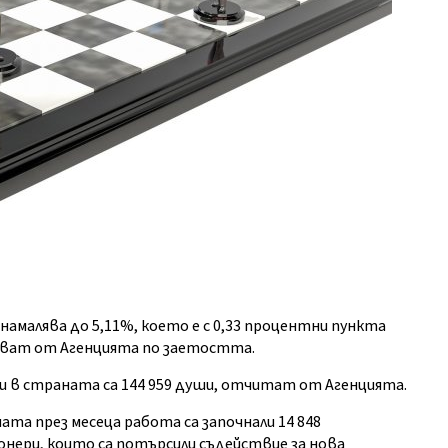
намалява до 5,11%, което е с 0,33 процентни пункта
щават от Агенцията по заетостта.
ни в страната са 144 959 души, отчитат от Агенцията.
та през месецa работа са започнали 14 848
ионери, които са потърсили съдействие за нова