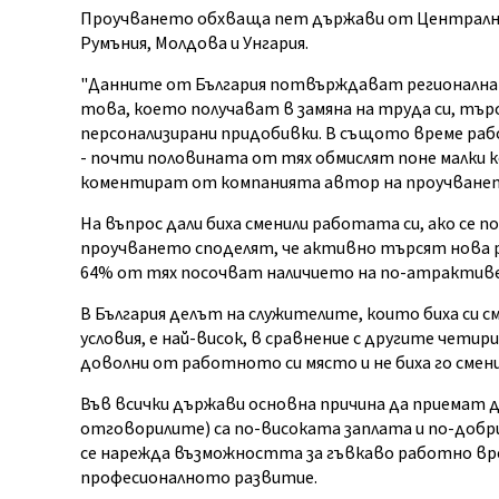
Проучването обхваща пет държави от Централна,
Румъния, Молдова и Унгария.
"Данните от България потвърждават регионална 
това, което получават в замяна на труда си, търсе
персонализирани придобивки. В същото време ра
- почти половината от тях обмислят поне малки к
коментират от компанията автор на проучване
На въпрос дали биха сменили работата си, ако се
проучването споделят, че активно търсят нова р
64% от тях посочват наличието на по-атрактиве
В България делът на служителите, които биха си с
условия, е най-висок, в сравнение с другите чети
доволни от работното си място и не биха го смени
Във всички държави основна причина да приемат 
отговорилите) са по-високата заплата и по-добр
се нарежда възможността за гъвкаво работно вре
професионалното развитие.