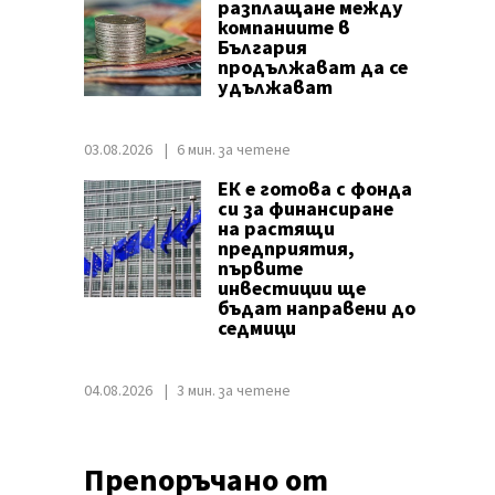
разплащане между
компаниите в
България
продължават да се
удължават
03.08.2026
6 мин. за четене
ЕК е готова с фонда
си за финансиране
на растящи
предприятия,
първите
инвестиции ще
бъдат направени до
седмици
04.08.2026
3 мин. за четене
Препоръчано от