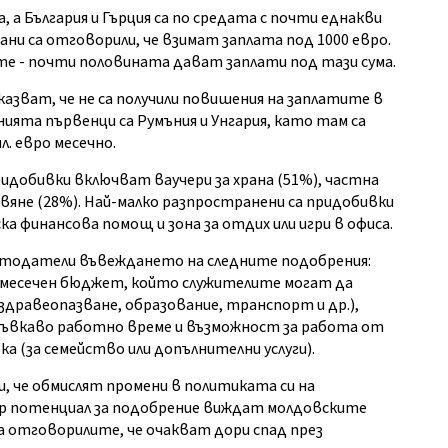
 а България и Гърция са по средата с почти еднакви
и са отговорили, че взимат заплата под 1000 евро.
 - почти половината дават заплати под тази сума.
азват, че не са получили повишения на заплатите в
ята първенци са Румъния и Унгария, като там са
л. евро месечно.
идобивки включват ваучери за храна (51%), частна
авяне (28%). Най-малко разпространени са придобивки
а финансова помощ и зона за отдих или игри в офиса.
отодатели въвеждането на следните подобрения:
(месечен бюджет, който служителите могат да
 здравеопазване, образование, транспорт и др.),
-гъвкаво работно време и възможност за работа от
а (за семейство или допълнителни услуги).
, че обмислят промени в политиката си на
бър потенциал за подобрение виждат молдовските
на отговорилите, че очакват дори спад през