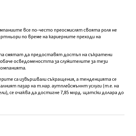
омпаниите все по-често преосмислят своята роля не
ртньори по време на кариерните преходи на
ета смятат да предоставят достъп на съкратени
 е обаче осведомеността за служителите за тези
компанията.
лидерите са извършвали съкращения, а тенденцията се
обалният пазар на т.нар. аутплейсмъннт услуги (т.е. на
ли), се очаква да достигне 7,85 млрд. щатски долара до