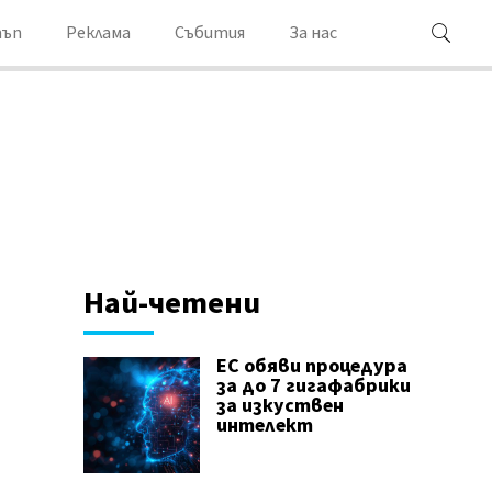
ъп
Реклама
Събития
За нас
Най-четени
ЕС обяви процедура
за до 7 гигафабрики
за изкуствен
интелект