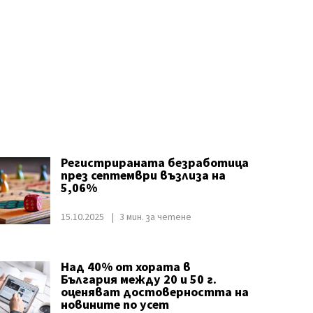
Регистрираната безработица
през септември възлиза на
5,06%
15.10.2025
3 мин. за четене
Над 40% от хората в
България между 20 и 50 г.
оценяват достоверността на
новините по усет