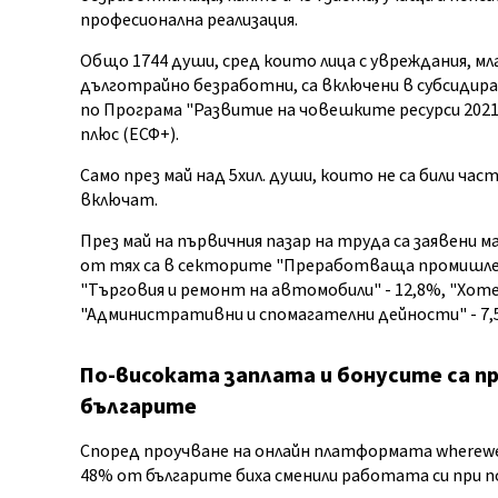
професионална реализация.
Общо 1744 души, сред които лица с увреждания, мл
дълготрайно безработни, са включени в субсидира
по Програма "Развитие на човешките ресурси 2021
плюс (ЕСФ+).
Само през май над 5хил. души, които не са били час
включат.
През май на първичния пазар на труда са заявени м
от тях са в секторите "Преработваща промишлено
"Търговия и ремонт на автомобили" - 12,8%, "Хо
"Административни и спомагателни дейности" - 7,
По-високата заплата и бонусите са п
българите
Според проучване на онлайн платформата wherewe
48% от българите биха сменили работата си при п