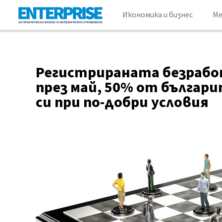
Икономика и бизнес
М
Регистрираната безработ
през май, 50% от българ
си при по-добри условия