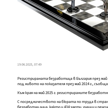
19.06.2025, 07:49
Регистрираната безработица в България през май 
под нивото на показателя през май 2024 г., съоб
Към края на май 2025 г. регистрираните безработ
С посредничеството на бюрата по труда в страна
безработни лица, както и 434 заети, учащи и пенс