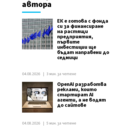
автора
ЕК е готова с фонда
си за финансиране
на растящи
предприятия,
първите
инвестиции ще
бъдат направени до
седмици
04.08.2026
3 мин. за четене
OpenAI разработва
реклами, които
стартират AI
агенти, а не водят
до сайтове
04.08.2026
5 мин. за четене