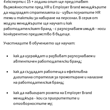
4 експерти с 15 + години опит ще представят
възможностите пред HR и Employer Brand мениджърите
да надградят стратегията си - извън познатите HR
теми и тактики за набиране на персонал. В серия от
модули мениджърите ще научат и как
работодателският бранд - с разпознаваем имидж - носи
конкурентно предимство в бъдеще.
Участниците в обучението ще научат:
как да изграждат и развиват разпознаваем и
автентичен работодателски бранд;
как да създадат работеща и ефективна
дигитална стратегия за промотиране и налагане
на работодателския бранд;
как да навигират ролята на Employer Brand
мениджъра - кои са приоритетите и
отговорностите му;