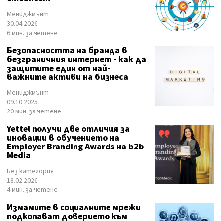
Мениджмънт
30.04.2026
6 мин. за четене
Безопасността на бранда в
безграничния интернет - как да
защитите един от най-
важните активи на бизнеса
Мениджмънт
09.10.2025
20 мин. за четене
Yettel получи две отличия за
иновации в обучението на
Employer Branding Awards на b2b
Media
Без категория
18.02.2026
4 мин. за четене
Измамите в социалните мрежи
подкопават доверието към