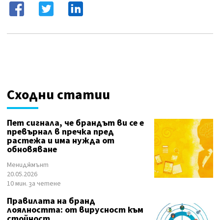
Сходни статии
Пет сигнала, че брандът ви се е
превърнал в пречка пред
растежа и има нужда от
обновяване
Мениджмънт
20.05.2026
10 мин. за четене
Правилата на бранд
лоялността: от вирусност към
стойност