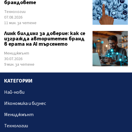
брандовете
Технологии
07.08.2026
11 мин. за четене
Линк билдинг за доверие: как се
изгражда авторитетен бранд
в ерата на AI търсенето
Мениджмънт
30.07.2026
9 мин. за четене
КАТЕГОРИИ
Най-нови
Икономика и бизнес
Мениджмънт
Технологии