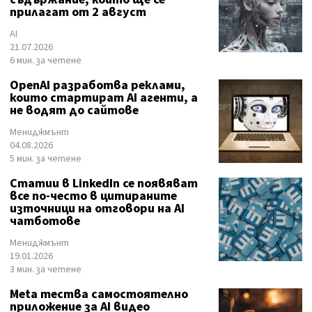
прилагат от 2 август
AI
21.07.2026
6 мин. за четене
OpenAI разработва реклами,
които стартират AI агенти, а
не водят до сайтове
Мениджмънт
04.08.2026
5 мин. за четене
Статии в LinkedIn се появяват
все по-често в цитираните
източници на отговори на AI
чатботове
Мениджмънт
19.01.2026
3 мин. за четене
Meta тества самостоятелно
приложение за AI видео