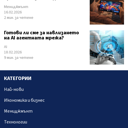
Мениджмънт
16.02.2026
2 мин. за четене
Готови ли сме за навлизането
на AI агентната мрежа?
AI
18.02.2026
9 мин. за четене
КАТЕГОРИИ
Най-нови
Икономика и бизнес
Мениджмънт
Технологии