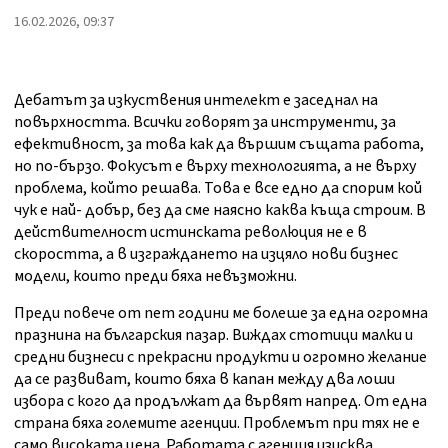
16.02.2026, 09:37
Дебатът за изкуствения интелект е заседнал на
повърхността. Всички говорят за инструменти, за
ефективност, за това как да вършим същата работа,
но по-бързо. Фокусът е върху технологията, а не върху
проблема, който решава. Това е все едно да спорим кой
чук е най- добър, без да сме наясно каква къща строим. В
действителност истинската революция не е в
скоростта, а в изграждането на изцяло нови бизнес
модели, които преди бяха невъзможни.
Преди повече от пет години ме болеше за една огромна
празнина на българския пазар. Виждах стотици малки и
средни бизнеси с прекрасни продукти и огромно желание
да се развиват, които бяха в капан между два лоши
избора с кого да продължат да вървят напред. От една
страна бяха големите агенции. Проблемът при тях не е
само високата цена. Работата с агенция изисква