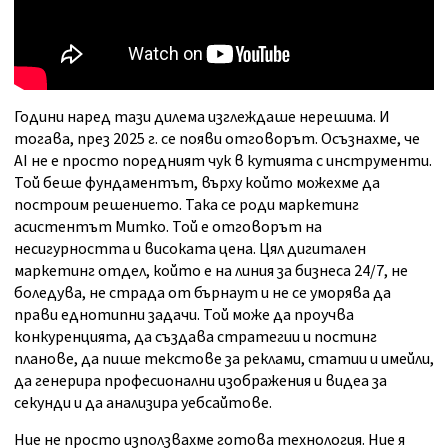
Години наред тази дилема изглеждаше нерешима. И
тогава, през 2025 г. се появи отговорът. Осъзнахме, че
AI не е просто поредният чук в кутията с инструменти.
Той беше фундаментът, върху който можехме да
построим решението. Така се роди маркетинг
асистентът Митко. Той е отговорът на
несигурността и високата цена. Цял дигитален
маркетинг отдел, който е на линия за бизнеса 24/7, не
боледува, не страда от бърнаут и не се уморява да
прави еднотипни задачи. Той може да проучва
конкуренцията, да създава стратегии и постинг
планове, да пише текстове за реклами, статии и имейли,
да генерира професионални изображения и видеа за
секунди и да анализира уебсайтове.
Ние не просто използвахме готова технология. Ние я