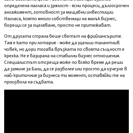
определена нагласа и зрялост - ясни процеси, дългосрочен
ангажимент, готовност за мащабни инвестиции.
Нагласа, която много собственици на малък бизнес,
борещи се за оцеляване, просто не притежават.
От другата страна беше светът на фрийлансърите.
Там е като при лотария - може да уцелиш талантлив
човек, но дори тогава връзката по своята същност е
крехка. Не е базирана на стабилни бизнес отношения.
Специалистът отсреща може по всяко време да реши
да замине за Бали, да се разболее или просто да изчезне в
най-критичния за бизнеса ти момент, оставяйки те на
произвола на съдбата.