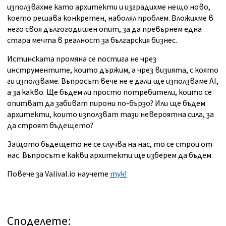
използвахме като архитекти и изградихме нещо ново,
което решава конкретен, наболял проблем. Вложихме в
него своя дългогодишен опит, за да превърнем една
стара мечта в реалност за българския бизнес.
Истинската промяна се постига не чрез
инструментите, които държим, а чрез визията, с която
ги използваме. Въпросът вече не е дали ще използваме AI,
а за какво. Ще бъдем ли просто потребители, които се
опитват да забиват пирони по-бързо? Или ще бъдем
архитекти, които използват тази невероятна сила, за
да строят бъдещето?
Защото бъдещето не се случва на нас, то се строи от
нас. Въпросът е какви архитекти ще изберем да бъдем.
Повече за Valival.io научете
тук!
Споделете: