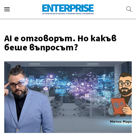
AI е отговорът. Но какъв
беше въпросът?