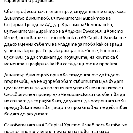
кариерното развитие.
Своя професионален опит пред студентите споделиха
Димитър Димитров, изпълнителен директор на
Софарма Трейдинг АД, д-р Красимира Чемишанска,
изпълнителен директор на Амджен България, и Христо
Илиев, основател и собственик на AG Capital. Всички те
дадоха ценни съвети на младите за това как се гради
успешна кариера. Те разказаха за стълбите, които са
изкачили, за да стигнат до позициите, на които са в
момента, и разкриха какви са бъдещите им проекти.
Димитър Димитров призова студентите да бъдат
търпеливи, да не изпреварват събитията и да бъдат
целенасочени, за да постигнат успех в начинанията си.
Със своя личен пример д-р Чемишанска ги посъветва да
не спират да се развиват, да учат и да посрещат нови
предизвикателства, защото проактивните действия
водят до резултат.
Основателят на AG Capital Христо Илиев посъветва, че
постоянното учене и трупане на нови знания са