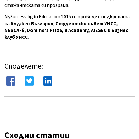
стажантската си програма.
MySuccess.bg in Education 2015 се проведе с подкрепата
на
Амджен България
,
Студентски съвет УНСС,
NESCAFÉ, Domino's Pizza, 9
Academy
, AIESEC и Бизнес
клуб УНСС.
Споделете:
Сходни статии