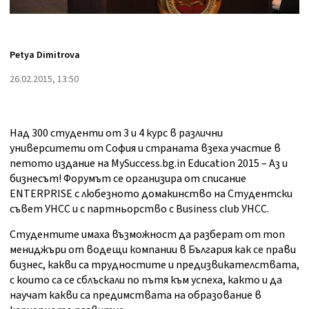
Petya Dimitrova
26.02.2015, 13:50
Над 300 студенти от 3 и 4 курс в различни
университети от София и страната взеха участие в
петото издание на MySuccess.bg.in Education 2015 – Аз и
бизнесът! Форумът се организира от списание
ENTERPRISE с любезното домакинство на Студентски
съвет УНСС и с партньорство с Business club УНСС.
Студентите имаха възможност да разберат от топ
мениджъри от водещи компании в България как се прави
бизнес, какви са трудностите и предизвикателствата,
с които са се сблъскали по пътя към успеха, както и да
научат какви са предимствата на образование в