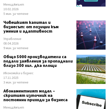
Мениджмънт
10.02.2026
5 мин. за четене
Човешкият капитал и
бизнесът: от позиции към
умения и адаптивност
Управление
08.04.2026
9 мин. за четене
Общо 5000 производители са
подали заявления за пропаднали
близо 300 хил. дка площи
Икономика и бизнес
17.11.2025
3 мин. за четене
Абонаментният модел –
скритият източник на
постоянни приходи за бизнеса
Мениджмънт