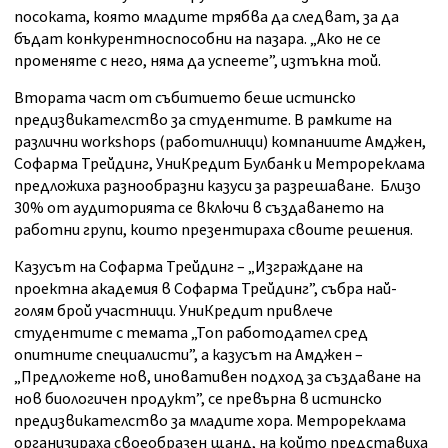
посоката, която младите трябва да следват, за да
бъдат конкурентноспособни на пазара. „Ако не се
променяте с него, няма да успеете”, изтъкна той.
Втората част от събитието беше истинско
предизвикателство за студентите. В рамките на
различни workshops (работилници) компаниите Амджен,
Софарма Трейдинг, УниКредит Булбанк и Метрореклама
предложиха разнообразни казуси за разрешаване. Близо
30% от аудиторията се включи в създаването на
работни групи, които презентираха своите решения.
Казусът на Софарма Трейдинг – „Изграждане на
проектна академия в Софарма Трейдинг”, събра най-
голям брой участници. УниКредит привлече
студентите с темата „Топ работодател сред
опитните специалисти”, а казусът на Амджен –
„Предложете нов, иновативен подход за създаване на
нов биологичен продукт”, се превърна в истинско
предизвикателство за младите хора. Метрореклама
организираха своеобразен щанд, на който представиха