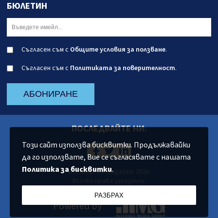
БЮЛЕТИН
Съгласен съм с
Общите условия за ползване
.
Съгласен съм с
Политиката за поверителност
.
АБОНИРАНЕ
ПОСЛЕДВАЙТЕ НИ:
Този сайт използва бисквитки. Продължавайки
да го използвате, Вие се съгласявате с нашата
Политика за бисквитки
.
© Enterprise Magazine 2026.
Всички права запазаени.
РАЗБРАХ
Powered by