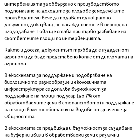
интервенцията за обвързано с производството
подпомагане на доходите за плодове земеделските
производители вече да подават еднократно
документ, доказващ, че насаждението е в период на
плододаване. Това ще става при първо заявяване на
съответните площи по интервенцията.
Както и досега, документът трябва да е издаден от
агроном и да бъде представено копие от дипломата на
агронома.
В екосхемата за поддържане и подобряване на
биологичното разнообразие и екологичната
инфраструктура се допълва възможност за
поддържане на площи под угар (до 7% от
обработваемите земи в стопанството) и поддържане
на площи в местообитания на видове от значение за
Общността.
В екосхемата се предвижда и възможност за създаване
на буферни ивици в обработваеми земи с различни