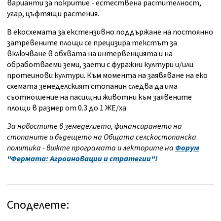
варианти за покритие - естествена растителност,
угар, цъфтящи растения.
В екосхемата за екстензивно поддържане на постоянно
затревените площи се прецизира текстът за
включване в обхвата на интервенцията и на
обработваеми земи, заети с фуражни култури и/или
протеинови култури. Към момента на заявяване на еко
схемата земеделският стопанин следва да има
съотношение на пасищни животни към заявените
площи в размер от 0.3 до 1 ЖЕ/ха.
За новостите в земеделието, финансирането на
стопаните и бъдещето на Общата селскостопанска
политика - вижте програмата и лекторите на
Форум
"Фермата: Агроиновации и стратегии"!
Споделете: