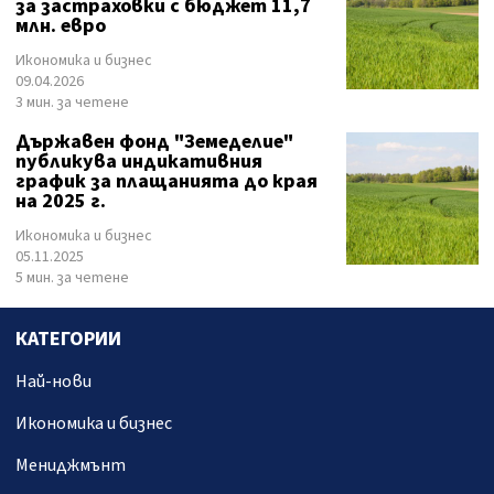
за застраховки с бюджет 11,7
млн. евро
Икономика и бизнес
09.04.2026
3 мин. за четене
Държавен фонд "Земеделие"
публикува индикативния
график за плащанията до края
на 2025 г.
Икономика и бизнес
05.11.2025
5 мин. за четене
КАТЕГОРИИ
Най-нови
Икономика и бизнес
Мениджмънт