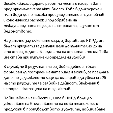
висококвалифицирани работни места и насърчават
предприемаческата активност. Това в дългосрочен
план води до по-висока производителност, устойчив
икономически растеж и подобряване на
международната позиция на страната, казват от
ведомството.
На данъчно задължените лица, извършващи НИРД, ще
бъдат признати за данъчни цели допълнително 25 на
сто от разходите в годината на отчитането им. Това
ще става при изпълнени определени условия.
В случай, че в резултат на развойна дейност бъде
формиран дълготраен нематериален актив, се предлага
данъчно задълженото лице да има право да увеличи с 25
на сто разходите за развойна дейност, включени в
историческата цена на този актив.
Повишаване на инвестициите в НИРД води до
ускоряване на внедряването на нови технологии и
продукти в производството и услугите, повишаване