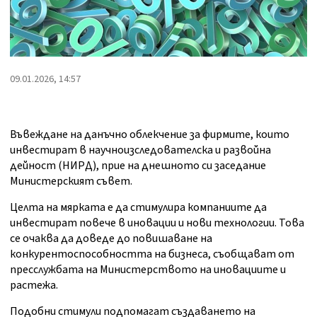
09.01.2026, 14:57
Въвеждане на данъчно облекчение за фирмите, които
инвестират в научноизследователска и развойна
дейност (НИРД), прие на днешното си заседание
Министерският съвет.
Целта на мярката е да стимулира компаниите да
инвестират повече в иновации и нови технологии. Това
се очаква да доведе до повишаване на
конкурентоспособността на бизнеса, съобщават от
пресслужбата на Министерството на иновациите и
растежа.
Подобни стимули подпомагат създаването на