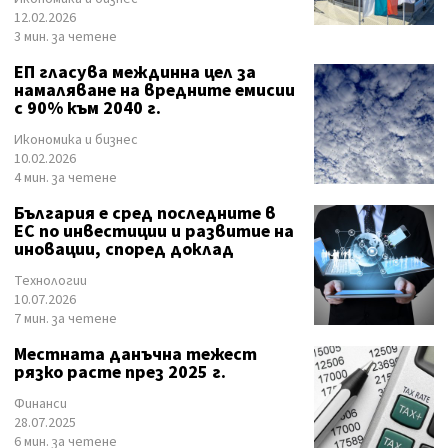
12.02.2026
3 мин. за четене
ЕП гласува междинна цел за
намаляване на вредните емисии
с 90% към 2040 г.
Икономика и бизнес
10.02.2026
4 мин. за четене
България е сред последните в
ЕС по инвестиции и развитие на
иновации, според доклад
Технологии
10.07.2026
7 мин. за четене
Местната данъчна тежест
рязко расте през 2025 г.
Финанси
28.07.2025
6 мин. за четене