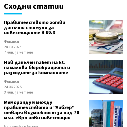
Сходни статии
Правителството готви
данъчни стимули за
инвестициите в R&D
Финанси
28.10.2025
7 мин. за четене
Нов данъчен пакет на ЕС
намалява бюрокрацията и
разходите за компаниите
Финанси
24.06.2026
3 мин. за четене
Меморандум между
правителството и "Либхер"
отваря възможност за над 70
млн. евро нови инвестиции
Икономика и бизнес