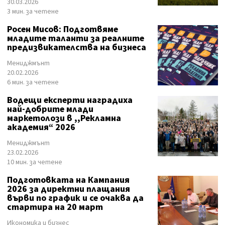
30.03.2026
3 мин. за четене
Росен Мисов: Подготвяме
младите таланти за реалните
предизвикателства на бизнеса
Мениджмънт
20.02.2026
6 мин. за четене
Водещи експерти наградиха
най-добрите млади
маркетолози в ,,Рекламна
академия“ 2026
Мениджмънт
23.02.2026
10 мин. за четене
Подготовката на Кампания
2026 за директни плащания
върви по график и се очаква да
стартира на 20 март
Икономика и бизнес