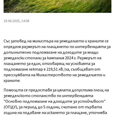
18.06.2025, 14:08
Със заповед на министъра на земеделието и храните се
определя размерът на плащането по интервенцията за
допълнително подпомагане на доходите за млади
земеделски стопани за кампания 2024 г. Размерът на
плащането за един, отговарящ на условията за
подпомагане хектар е 219,51 лв./ха, съобщават от
пресслужбата на Министерството на земеделието и
храните.
Помощта се предоставя за цялата допустима площ на
земеделското стопанство по интервенцията
"Основно подпомагане на доходите за устойчивост"
(ОПДУ), за период до 5 години, считано от първата
година на подаване на искането за плащане, уточнява